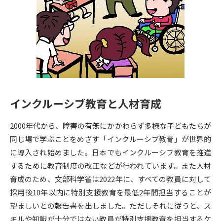
専門学校の資料請求
大学院の資料請求
大学入学共通テスト「受験案
留学・進学関連、塾・予備校
内」の請求
大学入学共通テスト「受験上の
高等学校卒業程度認定試験
配慮案内」の請求
幼稚園教員資格認定試験
小学校教員資格認定試験
インクルーシブ教育と人材育成
高等学校（情報）教員資格認定
試験
2000年代から、障害の有無にかかわらず多様な子どもたちが
同じ場で学ぶことをめざす「インクルーシブ教育」が世界的
大学研究
大学検索
に導入され始めました。日本でもインクルーシブ教育を推進
するために教育制度の改正などが行われています。また人材
育成のため、文部科学省は2022年に、すべての教員に対して
大学で学べる内容や特徴を調べる
採用後10年以内に特別支援教育を最低2年間担当することが
望ましいとの報告書を出しました。ただしそれに従うと、ス
国際・グローバルに強い大学特
新増設大学・学部・学科特集
キルや知識が十分ではない教員が特別支援教育を担当するケ
集