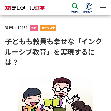
学問検索
資料請求BOX
資料請求
資料検索
講義No.12474
教育
社会福祉学
子どもも教員も幸せな「インク
大学・短大の資料種類から請求
ルーシブ教育」を実現するに
大学パンフ
学部・学科パンフ
は？
総合型選抜・学校推薦型選抜 募
大学入学共通テスト利用選抜の
集要項＆願書
募集要項＆願書
過去問題集
大学・短大以外の資料から請求