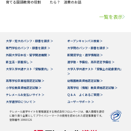
育てる国語教育の役割
たら？ 消費のお話
一覧を表示
大学・短大のパンフ・願書を請求 ＞
オープンキャンパス検索 ＞
専門学校のパンフ・願書を請求 ＞
大学院のパンフ・願書を請求 ＞
外国大学日本校・留学関連機関 ＞
新聞奨学会・進学情報誌 ＞
新生活・部屋探し ＞
進学塾・予備校、高卒認定予備校 ＞
大学入学共通テスト「受験案内」 ＞
大学入学共通テスト「受験上の配慮案内」
＞
高等学校卒業程度認定試験 ＞
幼稚園教員資格認定試験 ＞
小学校教員資格認定試験 ＞
高等学校（情報）教員資格認定試験 ＞
テレメールお支払いサイト ＞
Ｑ＆Ａ よくあるご質問 ＞
大学進学IDについて ＞
ユーザーサポート ＞
テレメール進学サイトを管理運営する株式会社フロムページは、個人情報を適切
に取り扱う企業としてプライバシーマークの使用を認められた認定事業者です。
登録番号 10860126