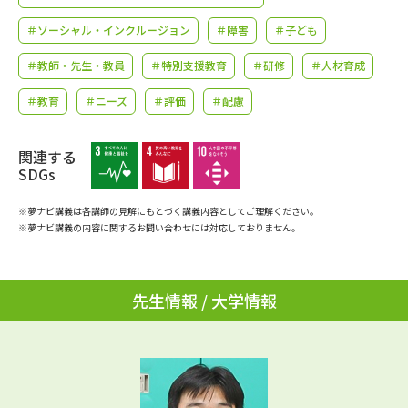
学問のミニ講義「夢ナビ講義」
学問分野解説
＃ソーシャル・インクルージョン
＃障害
＃子ども
学問の教科書
夢ナビライブ
＃教師・先生・教員
＃特別支援教育
＃研修
＃人材育成
＃教育
＃ニーズ
＃評価
＃配慮
ユーザーサポート
関連する
Ｑ＆Ａ よくあるご質問
大学進学IDについて
SDGs
資料の料金の
受付内容・発送状況の確認
※夢ナビ講義は各講師の見解にもとづく講義内容としてご理解ください。
お支払いについて
※夢ナビ講義の内容に関するお問い合わせには対応しておりません。
テレメール
個人情報取扱規定
お支払いサイト
先生情報 / 大学情報
テレメール進学カタログ
特定商取引表記
訂正のご案内