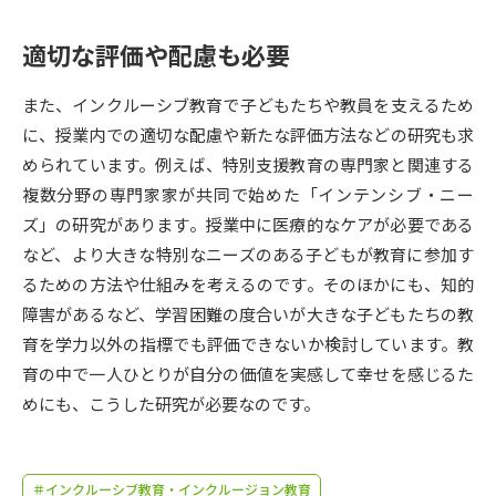
受験準備
資料検索
適切な評価や配慮も必要
志望校・出願校を調べる
また、インクルーシブ教育で子どもたちや教員を支えるため
に、授業内での適切な配慮や新たな評価方法などの研究も求
併願校選び
受験スケジュールを立てよう
められています。例えば、特別支援教育の専門家と関連する
複数分野の専門家家が共同で始めた「インテンシブ・ニー
先輩が入学を決めた理由
テレメール全国一斉進学調査
ズ」の研究があります。授業中に医療的なケアが必要である
など、より大きな特別なニーズのある子どもが教育に参加す
新生活お役立ちガイド
るための方法や仕組みを考えるのです。そのほかにも、知的
障害があるなど、学習困難の度合いが大きな子どもたちの教
育を学力以外の指標でも評価できないか検討しています。教
学問発見
学問検索
育の中で一人ひとりが自分の価値を実感して幸せを感じるた
めにも、こうした研究が必要なのです。
大学で学びたい学問発見
＃インクルーシブ教育・インクルージョン教育