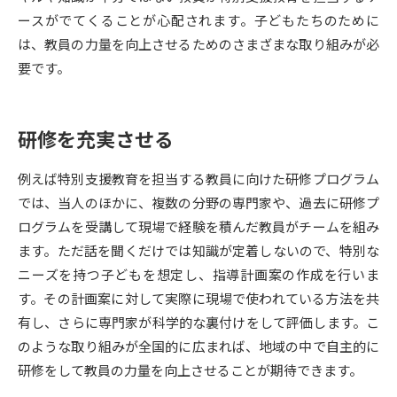
ースがでてくることが心配されます。子どもたちのために
データサイエンス特集
奨学金・特待生制度特集
は、教員の力量を向上させるためのさまざまな取り組みが必
要です。
デジタルパンフレット
進路の３択
新学年スタート号特集ページ
新学年スタート号特集ページ
研修を充実させる
（高3生用）
（高2生用）
例えば特別支援教育を担当する教員に向けた研修プログラム
SELFBRAND特集ページ
では、当人のほかに、複数の分野の専門家や、過去に研修プ
ログラムを受講して現場で経験を積んだ教員がチームを組み
オープンキャンパスなどを調べる
ます。ただ話を聞くだけでは知識が定着しないので、特別な
ニーズを持つ子どもを想定し、指導計画案の作成を行いま
オープンキャンパス検索
実施プログラムから探す
す。その計画案に対して実際に現場で使われている方法を共
有し、さらに専門家が科学的な裏付けをして評価します。こ
来場型・Web型イベント特集
夢ナビライブ
のような取り組みが全国的に広まれば、地域の中で自主的に
研修をして教員の力量を向上させることが期待できます。