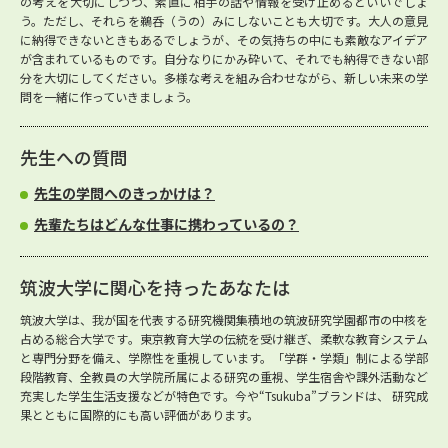
の考えを大切にしつつ、素直に相手の話や情報を受け止めるといいでしょ
う。ただし、それらを鵜呑（うの）みにしないことも大切です。大人の意見
に納得できないときもあるでしょうが、その気持ちの中にも素敵なアイデア
が含まれているものです。自分なりにかみ砕いて、それでも納得できない部
分を大切にしてください。多様な考えを組み合わせながら、新しい未来の学
問を一緒に作っていきましょう。
先生への質問
先生の学問へのきっかけは？
先輩たちはどんな仕事に携わっているの？
筑波大学に関心を持ったあなたは
筑波大学は、我が国を代表する研究機関集積地の筑波研究学園都市の中核を
占める総合大学です。東京教育大学の伝統を受け継ぎ、柔軟な教育システム
と専門分野を備え、学際性を重視しています。「学群・学類」制による学部
段階教育、全教員の大学院所属による研究の重視、学生宿舎や課外活動など
充実した学生生活支援などが特色です。今や“Tsukuba”ブランドは、 研究成
果とともに国際的にも高い評価があります。