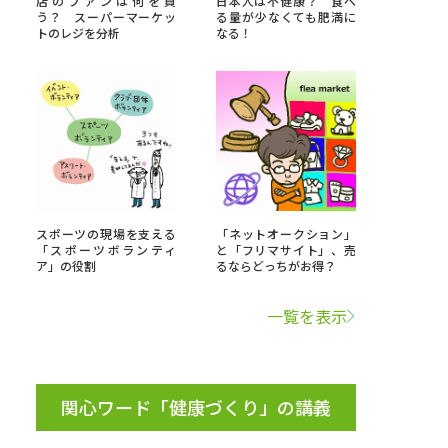
店のファンは何を買
日本人は不健康？ 食べ
う？ スーパーマーケッ
る量が少なくても肥満に
トのレジを分析
なる！
」の請求
高等学校卒業程度認定試験
格認定試験
大学検索
スポーツの現場を支える
「ネットオークション」
「スポーツボランティ
と「フリマサイト」、売
ア」の役割
るならどっちがお得？
べる
一覧を表示
ローバルに強い大学特集
制度特集
デジタルパンフレット
ジ（高3生用）
関心ワード「健康づくり」の講義
）