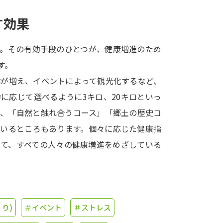
す効果
学問発見
す。その有効手段のひとつが、健康増進のため
大学で学びたい学問発見
す。
体が増え、イベントによって観光化するなど、
学問のミニ講義「夢ナビ講義」
学問分
に応じて選べるように3キロ、20キロといっ
や、「自然と触れ合うコース」「郷土の歴史コ
ているところもあります。個々に応じた健康指
ユーザーサポート
って、すべての人々の健康増進をめざしている
Ｑ＆Ａ よくあるご質問
大学進学IDにつ
資料の料金の
お支払いについて
受付内容
個人情報取扱規定
特定商取引表記
お
り)
＃イベント
＃ストレス
受験情報リンク