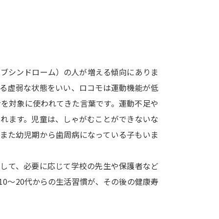
SELFBRAND特集ページ
オープンキャンパスなどを調
オープンキャンパス検索
実施プログラ
ィブシンドローム）の人が増える傾向にありま
来場型・Web型イベント特集
夢ナビ
いる虚弱な状態をいい、ロコモは運動機能が低
者を対象に使われてきた言葉です。運動不足や
られます。児童は、しゃがむことができないな
受験準備
、また幼児期から歯周病になっている子もいま
志望校・出願校を調べる
対して、必要に応じて学校の先生や保護者など
0～20代からの生活習慣が、その後の健康寿
併願校選び
受験スケジュールを立てよ
テレメール全国一斉進学調査
新生活お