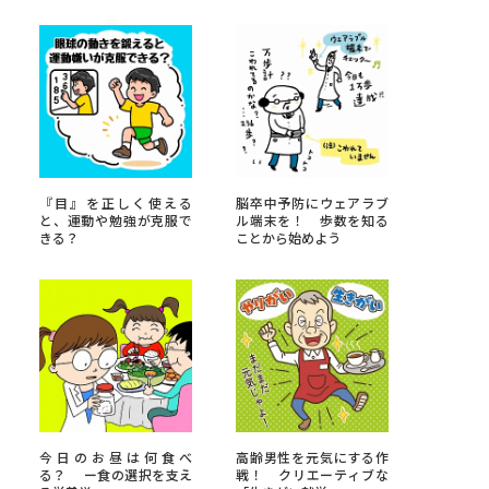
べる
ムから探す
ライブ
『目』を正しく使える
脳卒中予防にウェアラブ
と、運動や勉強が克服で
ル端末を！ 歩数を知る
きる？
ことから始めよう
資料検索
う
先輩が入学を決めた理由
役立ちガイド
今日のお昼は何食べ
高齢男性を元気にする作
る？ ー食の選択を支え
戦！ クリエーティブな