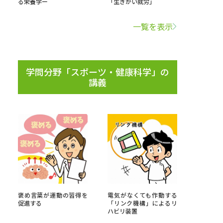
る栄養学ー
「生きがい就労」
学問検索
一覧を表示
学問分野「スポーツ・健康科学」の
講義
野解説
学問の教科書
夢ナビライブ
いて
このサイトについて
・発送状況の確認
テレメール
お支払いサイト
褒め言葉が運動の習得を
電気がなくても作動する
問合せ先
テレメール進学カタログ
訂正のご案内
促進する
「リンク機構」によるリ
ハビリ装置