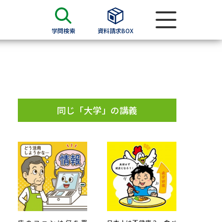
学問検索
資料請求BOX
資料検索
求
同じ「大学」の講義
願書
＆願書
過去問題集
求
留学・進学関連、塾・予備校