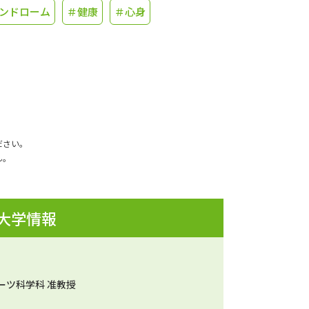
ンドローム
＃健康
＃心身
ださい。
ん。
 大学情報
ーツ科学科 准教授