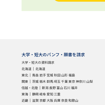
大学・短大のパンフ・願書を請求
大学・短大の資料請求
北海道
北海道
東北
青森
岩手
宮城
秋田
山形
福島
関東
茨城
栃木
群馬
埼玉
千葉
東京
神奈川
山梨
信越・北陸
新潟
長野
富山
石川
福井
東海
静岡
岐阜
愛知
三重
近畿
滋賀
京都
大阪
兵庫
奈良
和歌山