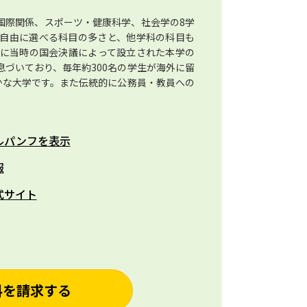
国際関係、スポーツ・健康科学、社会学の8学
て自由に選べる科目の多さと、他学科の科目も
年に当時の国会決議によって設立された本学の
づいており、毎年約300名の学生が海外に留
かな大学です。また伝統的に公務員・教員への
。
ルパンフを表示
報
式サイト
料を請求する