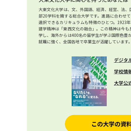
大東文化大学は、文、外国語、経済、経営、法、
部20学科を擁する総合大学です。進路に合わせ
選択できるカリキュラムも特徴のひとつ。1923
建学精神は「東西文化の融合」。この精神は今も息
学し、海外からは400名の留学生が学ぶ国際色豊
就職に強く、全国各地で卒業生が活躍しています
デジタ
学校情
大学公
この大学の資