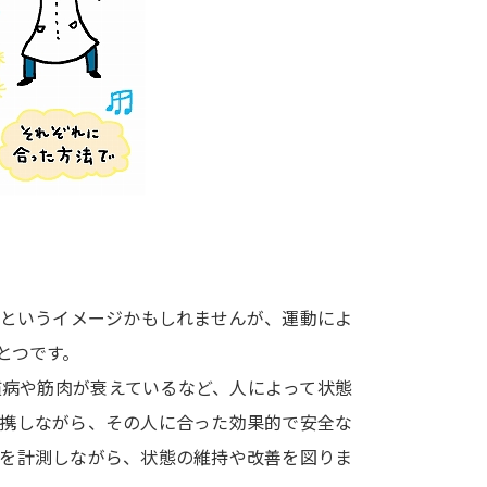
大学入学共通テスト「受験案内」の請求
大学入学共通テスト「受験上の配慮案内
幼稚園教員資格認定試験
小学校教員資
高等学校（情報）教員資格認定試験
大学研究
大学で学べる内容や特徴を調
トというイメージかもしれませんが、運動によ
とつです。
新増設大学・学部・学科特集
国際・グ
慣病や筋肉が衰えているなど、人によって状態
データサイエンス特集
奨学金・特待生
連携しながら、その人に合った効果的で安全な
進路の３択
新学年スタート号特集ペー
値を計測しながら、状態の維持や改善を図りま
新学年スタート号特集ページ（高2生用