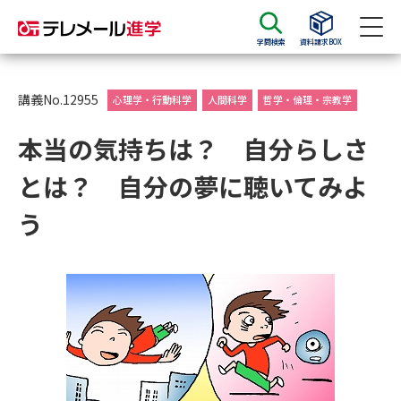
学問検索
資料請求BOX
資料請求
資料検索
講義No.12955
心理学・行動科学
人間科学
哲学・倫理・宗教学
本当の気持ちは？ 自分らしさ
大学・短大の資料種類から請求
とは？ 自分の夢に聴いてみよ
大学パンフ
学部・学科パンフ
う
総合型選抜・学校推薦型選抜 募
大学入学共通テスト利用選抜の
集要項＆願書
募集要項＆願書
過去問題集
大学・短大以外の資料から請求