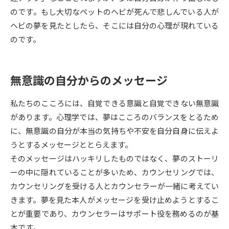
のです。もし大切なペットのヘビが死んで悲しんでいる人が
データサイエンス特集
奨学金・特待生制度特集
ヘビの夢を見たとしたら、そこには自分の心理が現れている
のです。
デジタルパンフレット
進路の３択
新学年スタート号特集ページ
新学年スタート号特集ページ
無意識の自分からのメッセージ
（高3生用）
（高2生用）
私たちのこころには、自覚できる意識と自覚できない無意識
SELFBRAND特集ページ
があります。心理学では、夢はこころのバランスをとるため
に、無意識の自分が本当の気持ちや不安を自分自身に伝えよ
オープンキャンパスなどを調べる
うとするメッセージととらえます。
そのメッセージはハッキリしたものではなく、夢のストーリ
オープンキャンパス検索
実施プログラムから探す
ーの中に隠れていることが多いため、カウンセリングでは、
カウンセリングを受ける人とカウンセラーが一緒に考えてい
来場型・Web型イベント特集
夢ナビライブ
きます。夢を見た本人がメッセージを受け止めようとするこ
とが重要であり、カウンセラーはサポート役を務めるのが基
本です。