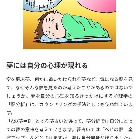
専門学校の資料請求
大学院の資料請求
大学入学共通テスト「受験案
留学・進学関連、塾・予備校
内」の請求
大学入学共通テスト「受験上の
高等学校卒業程度認定試験
配慮案内」の請求
幼稚園教員資格認定試験
小学校教員資格認定試験
夢には自分の心理が現れる
高等学校（情報）教員資格認定
試験
空を飛ぶ夢、何かに追いかけられる夢など、気になる夢を見
て、なぜそんな夢を見たのか考えたことがあるのではないで
大学研究
大学検索
しょうか。夢を自分の心理を知るきっかけにする心理学の
「夢分析」は、カウンセリングの手法としても使われていま
す。
大学で学べる内容や特徴を調べる
「Aの夢＝B」とする夢占いと違って、夢分析では自分にとっ
ての夢の意味を考えていきます。夢占いでは「ヘビの夢＝金
国際・グローバルに強い大学特
新増設大学・学部・学科特集
運アップ」などとされますが、夢は自分自身が作り出したも
集