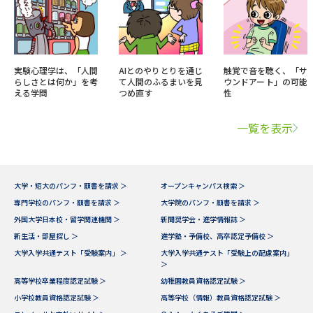
実験心理学は、「人間
AIとのやりとりを通じ
触覚で音を聴く、「サ
らしさとは何か」を考
て人間のふるまいを見
ウンドアート」の可能
える学問
つめ直す
性
一覧を表示
大学・短大のパンフ・願書を請求 ＞
オープンキャンパス検索 ＞
専門学校のパンフ・願書を請求 ＞
大学院のパンフ・願書を請求 ＞
外国大学日本校・留学関連機関 ＞
新聞奨学会・進学情報誌 ＞
新生活・部屋探し ＞
進学塾・予備校、高卒認定予備校 ＞
大学入学共通テスト「受験案内」 ＞
大学入学共通テスト「受験上の配慮案内」
＞
高等学校卒業程度認定試験 ＞
幼稚園教員資格認定試験 ＞
小学校教員資格認定試験 ＞
高等学校（情報）教員資格認定試験 ＞