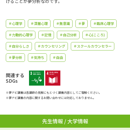
けることが夢分析なのです。
学問のミニ講義「夢ナビ講義」
学問分野解説
学問の教科書
夢ナビライブ
＃心理学
＃深層心理
＃無意識
＃夢
＃臨床心理学
ユーザーサポート
＃力動的心理学
＃記憶
＃自己分析
＃心(こころ)
＃自分らしさ
＃カウンセリング
＃スクールカウンセラー
Ｑ＆Ａ よくあるご質問
大学進学IDについて
＃夢分析
＃気持ち
＃自由
資料の料金の
受付内容・発送状況の確認
お支払いについて
関連する
テレメール
SDGs
個人情報取扱規定
お支払いサイト
※夢ナビ講義は各講師の見解にもとづく講義内容としてご理解ください。
テレメール進学カタログ
特定商取引表記
※夢ナビ講義の内容に関するお問い合わせには対応しておりません。
訂正のご案内
先生情報 / 大学情報