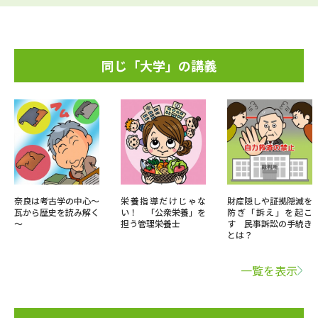
同じ「大学」の講義
奈良は考古学の中心～
栄養指導だけじゃな
財産隠しや証拠隠滅を
瓦から歴史を読み解く
い！ 「公衆栄養」を
防ぎ「訴え」を起こ
～
担う管理栄養士
す 民事訴訟の手続き
とは？
一覧を表示