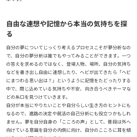
受験準備
資料検索
自由な連想や記憶から本当の気持ちを探
志望校・出願校を調べる
る
併願校選び
受験スケジュールを立てよう
自分の夢についてじっくり考えるプロセスこそが夢分析なの
で、自分の夢分析は誰でもやってみることができます。一つ
先輩が入学を決めた理由
テレメール全国一斉進学調査
の答えを求めるのではなく、登場人物、場所、自分の気持ち
などを書き出し自由に連想したり、ヘビが出てきたら「ヘビ
新生活お役立ちガイド
にまつわる思い出は？」というように記憶をたどったりする
中で、閉じ込めている気持ちや不安、向き合うべきテーマな
どの糸口を見つけていきます。
学問発見
学問検索
自分が本当にやりたいことや自分らしい生き方のヒントにも
なるので、進路の決定や就活の自己分析にも役立つかもしれ
ません。夢を自分自身の「こころの声」として、普段は外へ
大学で学びたい学問発見
向けている意識を自分の内側に向け、自分のこころに耳を傾