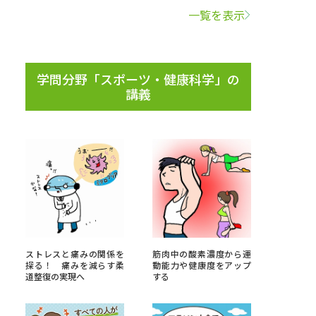
一覧を表示
学問検索
学問分野「スポーツ・健康科学」の
講義
野解説
学問の教科書
夢ナビライブ
いて
このサイトについて
ストレスと痛みの関係を
筋肉中の酸素濃度から運
・発送状況の確認
テレメール
お支払いサイト
探る！ 痛みを減らす柔
動能力や健康度をアップ
道整復の実現へ
する
問合せ先
テレメール進学カタログ
訂正のご案内