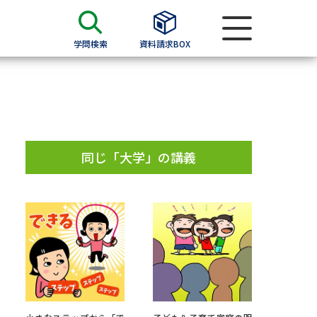
学問検索
資料請求BOX
資料検索
求
同じ「大学」の講義
願書
＆願書
過去問題集
求
留学・進学関連、塾・予備校