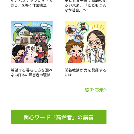
小さなステップから「で
子ども＆子育て家庭の明
きる」を導く作業療法
るい未来、「こどもまん
なか社会」へ！
」の請求
高等学校卒業程度認定試験
格認定試験
大学検索
希望する暮らし方を選べ
栄養教諭が力を発揮する
ない日本の障害者の現状
には
べる
一覧を表示
ローバルに強い大学特集
制度特集
デジタルパンフレット
関心ワード「高齢者」の講義
ジ（高3生用）
）