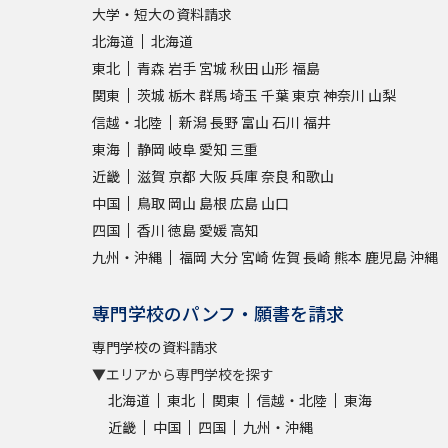
大学・短大の資料請求
北海道
北海道
東北
青森
岩手
宮城
秋田
山形
福島
関東
茨城
栃木
群馬
埼玉
千葉
東京
神奈川
山梨
信越・北陸
新潟
長野
富山
石川
福井
東海
静岡
岐阜
愛知
三重
近畿
滋賀
京都
大阪
兵庫
奈良
和歌山
中国
鳥取
岡山
島根
広島
山口
四国
香川
徳島
愛媛
高知
九州・沖縄
福岡
大分
宮崎
佐賀
長崎
熊本
鹿児島
沖縄
専門学校のパンフ・願書を請求
専門学校の資料請求
▼エリアから専門学校を探す
北海道
東北
関東
信越・北陸
東海
近畿
中国
四国
九州・沖縄