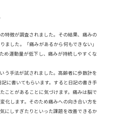
SELFBRAND特集ページ
？
オープンキャンパスなどを調
者の特徴が調査されました。その結果、痛みの
オープンキャンパス検索
実施プログラ
なりました。「痛みがあるから何もできない」
来場型・Web型イベント特集
夢ナビ
のため運動量が低下し、痛みが持続しやすくな
という手法が試されました。高齢者に歩数計を
受験準備
日記に書いてもらいます。すると日記の書き手
きたことがあることに気づけます。痛みは脳で
志望校・出願校を調べる
も変化します。そのため痛みへの向き合い方を
を気にしすぎたりといった課題を改善できるか
併願校選び
受験スケジュールを立てよ
テレメール全国一斉進学調査
新生活お