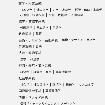
文学・人文系統
日本文学
外国文学
史学・地理学
哲学・倫理・宗教学
心理学・行動科学
文化・教養学
人間科学
語学・言語学系統
外国語学
日本語学
言語学
教育
教育系統
美術・デザイン・芸術学
美術・デザイン・芸術系統
音楽
音楽系統
法律・政治系統
法学
政治学
経済・経営・商学系統
経済学
経営学・商学
経営情報学
社会学系統
社会学
社会福祉学
環境学
観光学
マスコミ学
国際関係学
国際関係学系統
情報・メディア系統
情報学・データサイエンス
メディア学