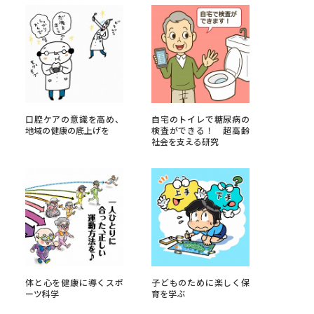
べる
ムから探す
ライブ
口腔ケアの意識を高め、
自宅のトイレで糖尿病の
地域の健康の底上げを
検査ができる！ 超高齢
社会を支える研究
資料検索
う
先輩が入学を決めた理由
体と心を健康に導くスポ
子どものために楽しく保
役立ちガイド
ーツ科学
育を学ぶ