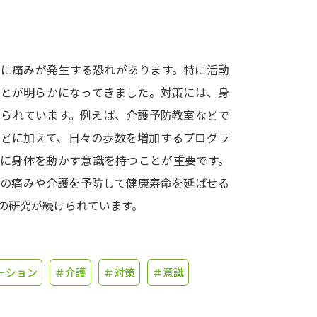
学問発見
的に痛みが発生する恐れがあります。特に活動
大学で学びたい学問発見
ことが明らかになってきました。対策には、身
えられています。例えば、介護予防教室などで
学問のミニ講義「夢ナビ講義」
学問分
などに加えて、日々の歩数を増加するプログラ
的に身体を動かす意識を持つことが重要です。
者の痛みや介護を予防して健康寿命を延ばせる
ユーザーサポート
の研究が続けられています。
Ｑ＆Ａ よくあるご質問
大学進学IDにつ
資料の料金の
お支払いについて
受付内容
ーション
＃介護
＃対策
＃意識
個人情報取扱規定
特定商取引表記
お
受験情報リンク