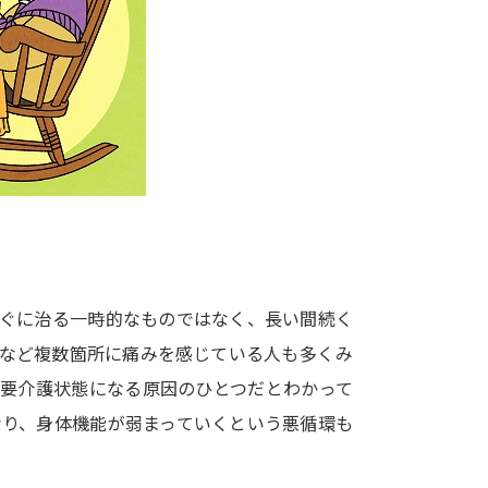
大学入学共通テスト「受験案内」の請求
大学入学共通テスト「受験上の配慮案内
幼稚園教員資格認定試験
小学校教員資
高等学校（情報）教員資格認定試験
大学研究
大学で学べる内容や特徴を調
すぐに治る一時的なものではなく、長い間続く
足など複数箇所に痛みを感じている人も多くみ
新増設大学・学部・学科特集
国際・グ
、要介護状態になる原因のひとつだとわかって
データサイエンス特集
奨学金・特待生
なり、身体機能が弱まっていくという悪循環も
進路の３択
新学年スタート号特集ペー
新学年スタート号特集ページ（高2生用