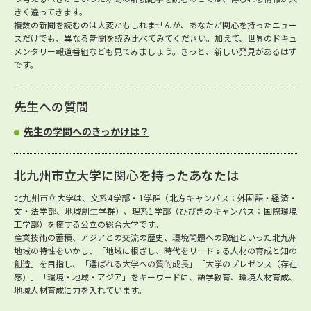
きく違ってきます。
複数の新聞を読むのは大変かもしれませんが、あなたが関心を持ったニュー
スだけでも、異なる新聞を読み比べてみてください。加えて、世界のドキュ
メンタリー報道番組なども見てみましょう。きっと、新しい発見があるはず
です。
先生への質問
先生の学問へのきっかけは？
北九州市立大学に関心を持ったあなたは
北九州市立大学は、文系4学部・1学群（北方キャンパス：外国語・経済・
文・法学部、地域創生学群）、理系1学部（ひびきのキャンパス：国際環境
工学部）を擁する公立の総合大学です。
産業技術の蓄積、アジアとの交流の歴史、環境問題への取組といった北九州
地域の特性をいかし、「地域に根ざし、時代をリードする人材の育成と知の
創造」を目指し、「選ばれる大学への質的成長」「大学のプレゼンス（存在
感）」「環境・地域・アジア」をキーワードに、語学教育、環境人材育成、
地域人材育成に力を入れています。