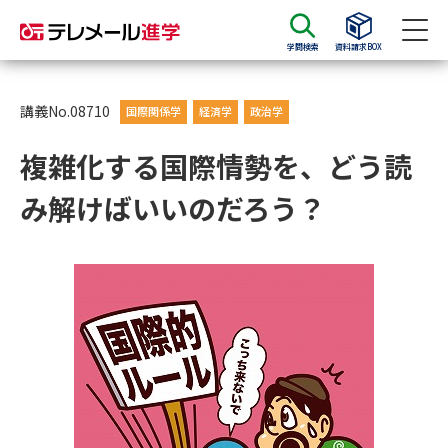
学問検索
資料請求BOX
資料請求
資料検索
講義No.08710
国際関係学
経済学
政治学
複雑化する国際情勢を、どう読
大学・短大の資料種類から請求
み解けばいいのだろう？
大学パンフ
学部・学科パンフ
総合型選抜・学校推薦型選抜 募
大学入学共通テスト利用選抜の
集要項＆願書
募集要項＆願書
過去問題集
大学・短大以外の資料から請求