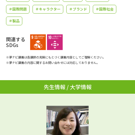
学問のミニ講義「夢ナビ講義」
学問分野解説
＃国際問題
＃キャラクター
＃ブランド
＃国際社会
学問の教科書
夢ナビライブ
＃製品
ユーザーサポート
関連する
SDGs
Ｑ＆Ａ よくあるご質問
大学進学IDについて
※夢ナビ講義は各講師の見解にもとづく講義内容としてご理解ください。
※夢ナビ講義の内容に関するお問い合わせには対応しておりません。
資料の料金の
受付内容・発送状況の確認
お支払いについて
テレメール
個人情報取扱規定
先生情報 / 大学情報
お支払いサイト
テレメール進学カタログ
特定商取引表記
訂正のご案内