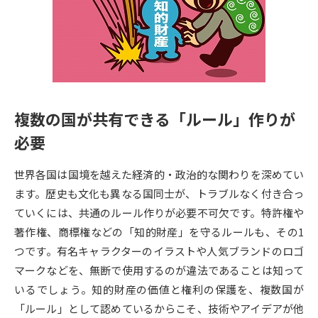
専門学校の資料請求
大学院の資料請求
大学入学共通テスト「受験案
留学・進学関連、塾・予備校
内」の請求
大学入学共通テスト「受験上の
高等学校卒業程度認定試験
配慮案内」の請求
複数の国が共有できる「ルール」作りが
幼稚園教員資格認定試験
小学校教員資格認定試験
必要
高等学校（情報）教員資格認定
試験
世界各国は国境を越えた経済的・政治的な関わりを深めてい
ます。歴史も文化も異なる国同士が、トラブルなく付き合っ
ていくには、共通のルール作りが必要不可欠です。特許権や
大学研究
大学検索
著作権、商標権などの「知的財産」を守るルールも、その1
つです。有名キャラクターのイラストや人気ブランドのロゴ
大学で学べる内容や特徴を調べる
マークなどを、無断で使用するのが違法であることは知って
いるでしょう。知的財産の価値と権利の保護を、複数国が
国際・グローバルに強い大学特
「ルール」として認めているからこそ、技術やアイデアが他
新増設大学・学部・学科特集
集