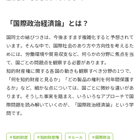
受験準備
資料検索
「国際政治経済論」とは？
志望校・出願校を調べる
国同士の結びつきは、今後ますます複雑化すると予想されて
併願校選び
受験スケジュールを立てよう
います。そんな中で、国際社会のあり方や方向性を考えるた
めには、労働環境や貿易収支など、何らかの分野に焦点を当
先輩が入学を決めた理由
テレメール全国一斉進学調査
て、国ごとの問題点を観察する必要があります。
知的財産権に関する各国の動きも観察すべき分野の1つで、
新生活お役立ちガイド
「何を知的財産と見るか」「どの製品の権利を何年間保護す
るか」など、細かな点については、国ごとに微妙な違いがあ
ります。そうした事実を踏まえ、いろいろなアプローチで国
学問発見
学問検索
際問題を読み解いていくのが、「国際政治経済論」という学
問です。
大学で学びたい学問発見
＃知的財産
＃知的財産権
＃ルール
＃国際政治