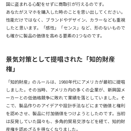
国に盗まれる心配をせずに商取引が行えるのです。
あなたがスマホを購入した時のことを思い出してください。
データサイエンス特集
奨学金・特待生制度特集
性能だけではなく、ブランドやデザイン、カラーなども重視
したと思います。「感性」「センス」など、形のないもので
デジタルパンフレット
進路の３択
も確かに製品の価値を高める要素の1つなのです。
新学年スタート号特集ページ
新学年スタート号特集ページ
（高3生用）
（高2生用）
景気対策として提唱された「知的財産
SELFBRAND特集ページ
権」
オープンキャンパスなどを調べる
「知的財産」のルールは、1980年代にアメリカが最初に提唱
しました。その当時、アメリカ内の多くの企業が、新興国メ
オープンキャンパス検索
実施プログラムから探す
ーカーとの低価格競争に敗れて業績を落としていました。そ
こで、製品作りのアイデアや設計手法などにまで価値と権利
来場型・Web型イベント特集
夢ナビライブ
を認めさせ、製品に付加価値をつけようとしたのです。当初
は反発していた国々も、多角的貿易交渉などを経て、知的財
産権を認めざるを得なくなりました。