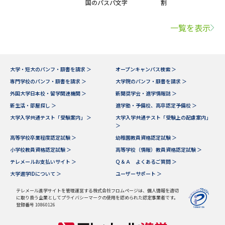
国のパスパ文字
割
一覧を表示
大学・短大のパンフ・願書を請求 ＞
オープンキャンパス検索 ＞
専門学校のパンフ・願書を請求 ＞
大学院のパンフ・願書を請求 ＞
外国大学日本校・留学関連機関 ＞
新聞奨学会・進学情報誌 ＞
新生活・部屋探し ＞
進学塾・予備校、高卒認定予備校 ＞
大学入学共通テスト「受験案内」 ＞
大学入学共通テスト「受験上の配慮案内」
＞
高等学校卒業程度認定試験 ＞
幼稚園教員資格認定試験 ＞
小学校教員資格認定試験 ＞
高等学校（情報）教員資格認定試験 ＞
テレメールお支払いサイト ＞
Ｑ＆Ａ よくあるご質問 ＞
大学進学IDについて ＞
ユーザーサポート ＞
テレメール進学サイトを管理運営する株式会社フロムページは、個人情報を適切
に取り扱う企業としてプライバシーマークの使用を認められた認定事業者です。
登録番号 10860126