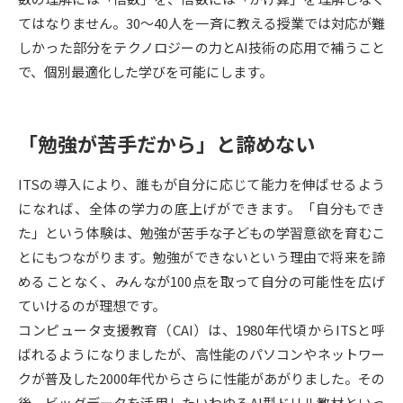
てはなりません。30～40人を一斉に教える授業では対応が難
データサイエンス特集
奨学金・特待生制度特集
しかった部分をテクノロジーの力とAI技術の応用で補うこと
で、個別最適化した学びを可能にします。
デジタルパンフレット
進路の３択
新学年スタート号特集ページ
新学年スタート号特集ページ
「勉強が苦手だから」と諦めない
（高3生用）
（高2生用）
ITSの導入により、誰もが自分に応じて能力を伸ばせるよう
SELFBRAND特集ページ
になれば、全体の学力の底上げができます。「自分もでき
オープンキャンパスなどを調べる
た」という体験は、勉強が苦手な子どもの学習意欲を育むこ
とにもつながります。勉強ができないという理由で将来を諦
オープンキャンパス検索
めることなく、みんなが100点を取って自分の可能性を広げ
実施プログラムから探す
ていけるのが理想です。
コンピュータ支援教育（CAI）は、1980年代頃からITSと呼
来場型・Web型イベント特集
夢ナビライブ
ばれるようになりましたが、高性能のパソコンやネットワー
クが普及した2000年代からさらに性能があがりました。その
後、ビッグデータを活用したいわゆるAI型ドリル教材といっ