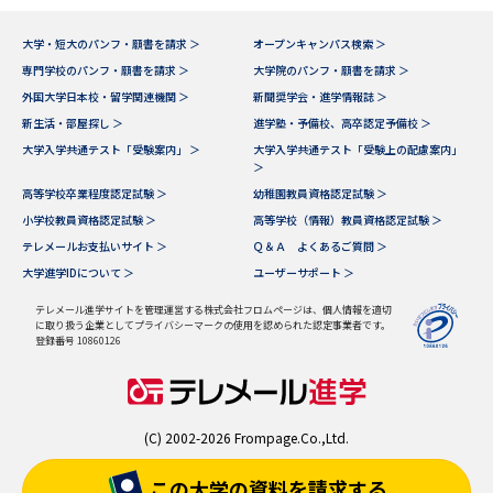
大学・短大のパンフ・願書を請求 ＞
オープンキャンパス検索 ＞
専門学校のパンフ・願書を請求 ＞
大学院のパンフ・願書を請求 ＞
外国大学日本校・留学関連機関 ＞
新聞奨学会・進学情報誌 ＞
新生活・部屋探し ＞
進学塾・予備校、高卒認定予備校 ＞
大学入学共通テスト「受験案内」 ＞
大学入学共通テスト「受験上の配慮案内」
＞
高等学校卒業程度認定試験 ＞
幼稚園教員資格認定試験 ＞
小学校教員資格認定試験 ＞
高等学校（情報）教員資格認定試験 ＞
テレメールお支払いサイト ＞
Ｑ＆Ａ よくあるご質問 ＞
大学進学IDについて ＞
ユーザーサポート ＞
テレメール進学サイトを管理運営する株式会社フロムページは、個人情報を適切
に取り扱う企業としてプライバシーマークの使用を認められた認定事業者です。
登録番号 10860126
(C) 2002-2026 Frompage.Co.,Ltd.
この大学の資料を
請求する