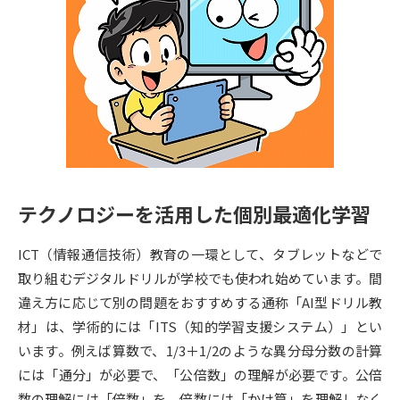
専門学校の資料請求
大学院の資料請求
大学入学共通テスト「受験案
留学・進学関連、塾・予備校
内」の請求
大学入学共通テスト「受験上の
高等学校卒業程度認定試験
配慮案内」の請求
幼稚園教員資格認定試験
小学校教員資格認定試験
高等学校（情報）教員資格認定
試験
テクノロジーを活用した個別最適化学習
ICT（情報通信技術）教育の一環として、タブレットなどで
大学研究
大学検索
取り組むデジタルドリルが学校でも使われ始めています。間
違え方に応じて別の問題をおすすめする通称「AI型ドリル教
材」は、学術的には「ITS（知的学習支援システム）」とい
大学で学べる内容や特徴を調べる
います。例えば算数で、1/3＋1/2のような異分母分数の計算
には「通分」が必要で、「公倍数」の理解が必要です。公倍
国際・グローバルに強い大学特
新増設大学・学部・学科特集
集
数の理解には「倍数」を、倍数には「かけ算」を理解しなく