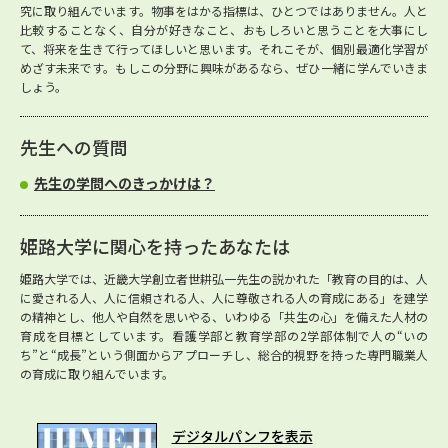
究に取り組んでいます。物事をはかる指標は、ひとつではありません。人と
比較することなく、自分が好きなこと、おもしろいと思うことを大事にし
て、将来を生きて行ってほしいと思います。それこそが、個別最適化学習が
めざす未来です。もしこの分野に興味があるなら、ぜひ一緒に学んでいきま
しょう。
先生への質問
先生の学問へのきっかけは？
姫路大学に関心を持ったあなたは
姫路大学では、近畿大学創立者世耕弘一先生の説かれた「教育の目的は、人
に愛される人、人に信頼される人、人に尊敬される人の育成にある」を建学
の精神とし、他人や自然を思いやる、いわゆる「共生の心」を備えた人材の
育成を目標としています。看護学部と教育学部の2学部体制で人の“いの
ち”と“成長”という側面からアプローチし、総合的視野を持った専門職業人
の育成に取り組んでいます。
デジタルパンフを表示