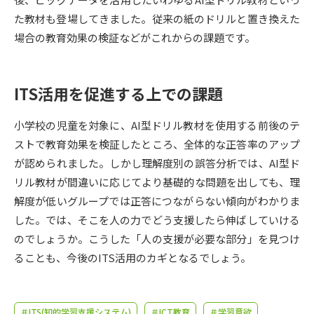
受験準備
資料検索
た教材も登場してきました。従来の紙のドリルと置き換えた
場合の教育効果の検証などがこれからの課題です。
志望校・出願校を調べる
ITS活用を促進する上での課題
併願校選び
受験スケジュールを立てよう
小学校の児童を対象に、AI型ドリル教材を使用する前後のテ
先輩が入学を決めた理由
テレメール全国一斉進学調査
ストで教育効果を検証したところ、全体的な正答率のアップ
が認められました。しかし理解度別の誤答分析では、AI型ド
新生活お役立ちガイド
リル教材が間違いに応じてより基礎的な問題を出しても、理
解度が低いグループでは正答につながらない傾向がわかりま
した。では、そこを人の力でどう支援したら伸ばしていける
学問発見
学問検索
のでしょうか。こうした「人の支援が必要な部分」を見つけ
ることも、今後のITS活用のカギとなるでしょう。
大学で学びたい学問発見
＃ITS(知的学習支援システム)
＃ICT教育
＃学習意欲