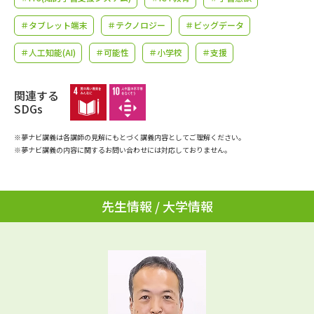
学問のミニ講義「夢ナビ講義」
学問分野解説
＃タブレット端末
＃テクノロジー
＃ビッグデータ
学問の教科書
夢ナビライブ
＃人工知能(AI)
＃可能性
＃小学校
＃支援
ユーザーサポート
関連する
SDGs
Ｑ＆Ａ よくあるご質問
大学進学IDについて
※夢ナビ講義は各講師の見解にもとづく講義内容としてご理解ください。
※夢ナビ講義の内容に関するお問い合わせには対応しておりません。
資料の料金の
受付内容・発送状況の確認
お支払いについて
テレメール
個人情報取扱規定
お支払いサイト
先生情報 / 大学情報
テレメール進学カタログ
特定商取引表記
訂正のご案内