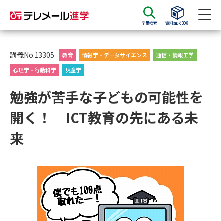
学問検索
資料請求BOX
資料請求
資料検索
講義No.13305
教育
情報学・データサイエンス
通信・情報工学
心理学・行動科学
児童学
大学・短大の資料種類から請求
勉強が苦手な子どもの可能性を
開く！ ICT教育の先にある未
大学パンフ
学部・学科パンフ
来
総合型選抜・学校推薦型選抜 募
大学入学共通テスト利用選抜の
集要項＆願書
募集要項＆願書
過去問題集
大学・短大以外の資料から請求