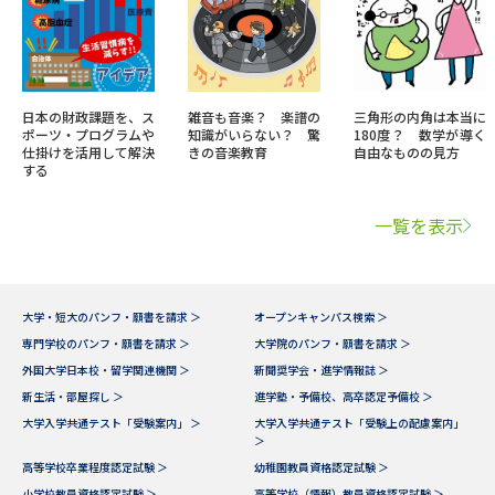
日本の財政課題を、ス
雑音も音楽？ 楽譜の
三角形の内角は本当に
ポーツ・プログラムや
知識がいらない？ 驚
180度？ 数学が導く
仕掛けを活用して解決
きの音楽教育
自由なものの見方
する
一覧を表示
大学・短大のパンフ・願書を請求 ＞
オープンキャンパス検索 ＞
専門学校のパンフ・願書を請求 ＞
大学院のパンフ・願書を請求 ＞
外国大学日本校・留学関連機関 ＞
新聞奨学会・進学情報誌 ＞
新生活・部屋探し ＞
進学塾・予備校、高卒認定予備校 ＞
大学入学共通テスト「受験案内」 ＞
大学入学共通テスト「受験上の配慮案内」
＞
高等学校卒業程度認定試験 ＞
幼稚園教員資格認定試験 ＞
小学校教員資格認定試験 ＞
高等学校（情報）教員資格認定試験 ＞