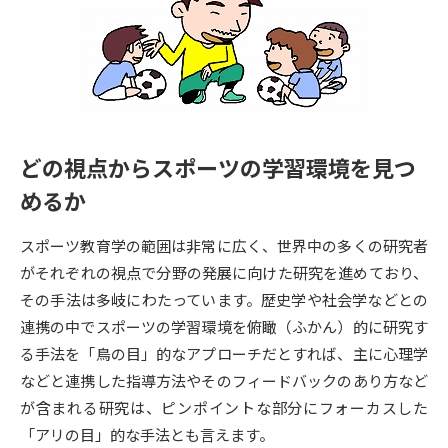
専門学校の資料請求
大学院の資料請求
大学入学共通テスト「受験案
留学・進学関連、塾・予備校
内」の請求
大学入学共通テスト「受験上の
高等学校卒業程度認定試験
配慮案内」の請求
どの視点からスポーツの学習環境を見つ
幼稚園教員資格認定試験
小学校教員資格認定試験
めるか
高等学校（情報）教員資格認定
試験
スポーツ教育学の範囲は非常に広く、世界中の多くの研究者
がそれぞれの視点で分野の発展に向けた研究を進めており、
その手法は多岐にわたっています。歴史学や社会学などとの
大学研究
大学検索
連携の中でスポーツの学習環境を俯瞰（ふかん）的に研究す
る手法を「鳥の目」的なアプローチだとすれば、主に心理学
大学で学べる内容や特徴を調べる
などと連携した指導方法やそのフィードバックのあり方など
が含まれる研究は、ピンポイントな部分にフォーカスした
国際・グローバルに強い大学特
「アリの目」的な手法とも言えます。
新増設大学・学部・学科特集
集