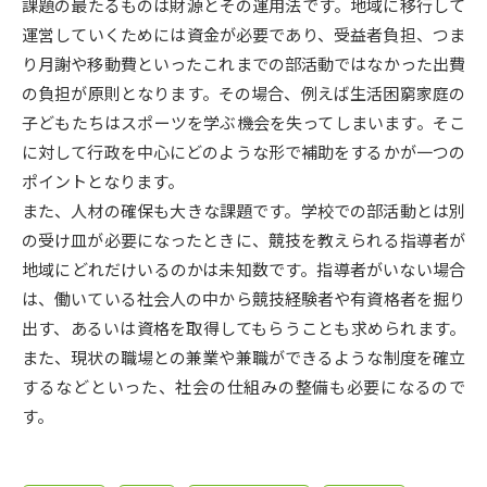
受験準備
資料検索
課題の最たるものは財源とその運用法です。地域に移行して
運営していくためには資金が必要であり、受益者負担、つま
り月謝や移動費といったこれまでの部活動ではなかった出費
志望校・出願校を調べる
の負担が原則となります。その場合、例えば生活困窮家庭の
子どもたちはスポーツを学ぶ機会を失ってしまいます。そこ
併願校選び
受験スケジュールを立てよう
に対して行政を中心にどのような形で補助をするかが一つの
ポイントとなります。
先輩が入学を決めた理由
テレメール全国一斉進学調査
また、人材の確保も大きな課題です。学校での部活動とは別
の受け皿が必要になったときに、競技を教えられる指導者が
新生活お役立ちガイド
地域にどれだけいるのかは未知数です。指導者がいない場合
は、働いている社会人の中から競技経験者や有資格者を掘り
出す、あるいは資格を取得してもらうことも求められます。
学問発見
学問検索
また、現状の職場との兼業や兼職ができるような制度を確立
するなどといった、社会の仕組みの整備も必要になるので
す。
大学で学びたい学問発見