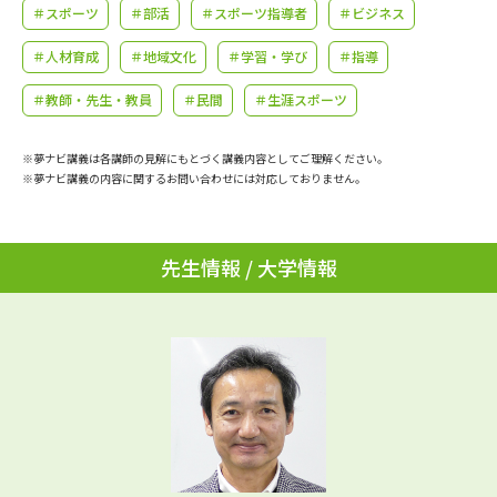
学問のミニ講義「夢ナビ講義」
学問分野解説
＃スポーツ
＃部活
＃スポーツ指導者
＃ビジネス
＃人材育成
＃地域文化
＃学習・学び
＃指導
学問の教科書
夢ナビライブ
＃教師・先生・教員
＃民間
＃生涯スポーツ
ユーザーサポート
※夢ナビ講義は各講師の見解にもとづく講義内容としてご理解ください。
※夢ナビ講義の内容に関するお問い合わせには対応しておりません。
Ｑ＆Ａ よくあるご質問
大学進学IDについて
資料の料金の
受付内容・発送状況の確認
お支払いについて
先生情報 / 大学情報
テレメール
個人情報取扱規定
お支払いサイト
テレメール進学カタログ
特定商取引表記
訂正のご案内