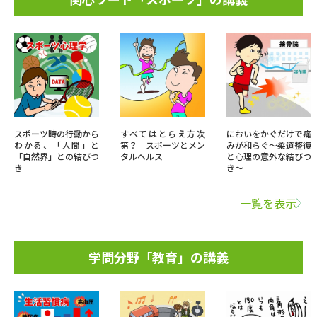
スポーツ時の行動から
すべてはとらえ方次
においをかぐだけで痛
わかる、「人間」と
第？ スポーツとメン
みが和らぐ～柔道整復
「自然界」との結びつ
タルヘルス
と心理の意外な結びつ
き
き～
一覧を表示
学問分野「教育」の講義