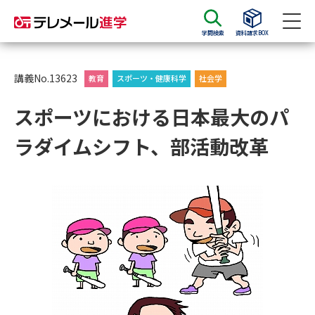
学問検索
資料請求BOX
資料請求
資料検索
講義No.13623
教育
スポーツ・健康科学
社会学
スポーツにおける日本最大のパ
大学・短大の資料種類から請求
ラダイムシフト、部活動改革
大学パンフ
学部・学科パンフ
総合型選抜・学校推薦型選抜 募
大学入学共通テスト利用選抜の
集要項＆願書
募集要項＆願書
過去問題集
大学・短大以外の資料から請求