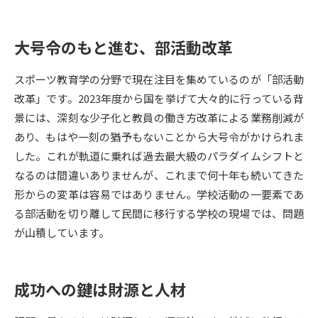
データサイエンス特集
奨学金・特待生制度特集
大号令のもと進む、部活動改革
デジタルパンフレット
進路の３択
スポーツ教育学の分野で現在注目を集めているのが「部活動
改革」です。2023年度から国を挙げて大々的に行っている背
新学年スタート号特集ページ
新学年スタート号特集ページ
（高3生用）
（高2生用）
景には、深刻な少子化と教員の働き方改革による業務削減が
あり、もはや一刻の猶予もないことから大号令がかけられま
SELFBRAND特集ページ
した。これが軌道に乗れば過去最大級のパラダイムシフトと
なるのは間違いありませんが、これまで何十年も続いてきた
オープンキャンパスなどを調べる
形からの変革は容易ではありません。学校活動の一要素であ
る部活動を切り離して民間に移行する学校の現場では、問題
オープンキャンパス検索
実施プログラムから探す
が山積しています。
来場型・Web型イベント特集
夢ナビライブ
成功への鍵は財源と人材