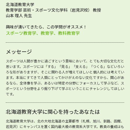
北海道教育大学
教育学部 芸術・スポーツ文化学科（岩見沢校） 教授
山本 理人 先生
興味が湧いてきたら、この学問がオススメ！
スポーツ教育学、教育学、教科教育学
メッセージ
スポーツは人間が豊かに過ごすという意味において、とても大切な文化だと
思います。スポーツには「する」「見る」「支える」「つくる」などいろい
ろな形がありますが、そこに関わる人が増えてほしいと個人的には考えてい
ます。本当にすてきで人類にとってかけがえのない文化ですから、関心があ
るなら、全体像を学ぶ、あるいは特定の分野にフォーカスして学ぶなど、ス
ポーツという分野をより掘り下げて学ぶということにチャレンジしてほしい
です。
北海道教育大学に関心を持ったあなたは
北海道教育大学は、北の大地北海道の主要都市（札幌、旭川、釧路、函館、
岩見沢）にキャンパスを置く国内最大級の教育系大学です。教員の養成はも