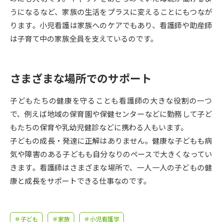
受験準備
資料検索
うになるなど、家族の生活をプラスに変えることにもつなが
ります。小児看護は家族へのケアでもあり、看護師や助産師
志望校・出願校を調べる
は子育て中の家族全員を支えているのです。
併願校選び
受験スケジュールを立てよう
さまざまな場所でのサポート
先輩が入学を決めた理由
テレメール全国一斉進学調査
子どもたちの健康を守ることも看護師の大きな役割の一つ
で、例えば地域の保育園や保健センターなどに勤務して子ど
新生活お役立ちガイド
もたちの保育や乳幼児健診などに携わる人もいます。
子どもの成長・発達に正解はありません。健康な子どもも病
気や障害のある子どもも自分なりのペースで大きくなってい
学問発見
学問検索
きます。看護師はさまざまな場所で、一人一人の子どもの健
康と成長をサポートできる仕事なのです。
大学で学びたい学問発見
＃子ども
＃家族
＃小児看護学