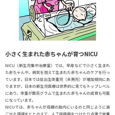
専門学校の資料請求
大学院の資料請求
大学入学共通テスト「受験案
留学・進学関連、塾・予備校
内」の請求
大学入学共通テスト「受験上の
高等学校卒業程度認定試験
配慮案内」の請求
幼稚園教員資格認定試験
小学校教員資格認定試験
小さく生まれた赤ちゃんが育つNICU
高等学校（情報）教員資格認定
試験
NICU（新生児集中治療室）では、早産などで小さく生まれ
た赤ちゃんや、病気を抱えて生まれた赤ちゃんのケアを行っ
大学研究
大学検索
ています。日本では低出生体重児（未熟児）が増加傾向にあ
りますが、日本の新生児医療は世界的に見てもトップレベル
にあり、体重が数百グラムで生まれた赤ちゃんの成育も可能
大学で学べる内容や特徴を調べる
になっています。
NICUでは、赤ちゃんが母親の胎内にいるのと同じように過
国際・グローバルに強い大学特
新増設大学・学部・学科特集
ごせる環境をととのえて、人工呼吸器をつけたり点滴で栄養
集