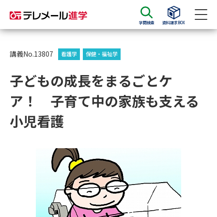
学問検索
資料請求BOX
資料請求
資料検索
講義No.13807
看護学
保健・福祉学
子どもの成長をまるごとケ
大学・短大の資料種類から請求
ア！ 子育て中の家族も支える
大学パンフ
学部・学科パンフ
小児看護
総合型選抜・学校推薦型選抜 募
大学入学共通テスト利用選抜の
集要項＆願書
募集要項＆願書
過去問題集
大学・短大以外の資料から請求