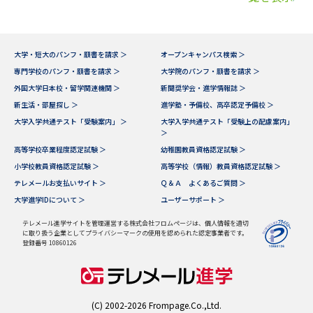
大学・短大のパンフ・願書を請求 ＞
オープンキャンパス検索 ＞
専門学校のパンフ・願書を請求 ＞
大学院のパンフ・願書を請求 ＞
外国大学日本校・留学関連機関 ＞
新聞奨学会・進学情報誌 ＞
新生活・部屋探し ＞
進学塾・予備校、高卒認定予備校 ＞
大学入学共通テスト「受験案内」 ＞
大学入学共通テスト「受験上の配慮案内」
＞
高等学校卒業程度認定試験 ＞
幼稚園教員資格認定試験 ＞
小学校教員資格認定試験 ＞
高等学校（情報）教員資格認定試験 ＞
テレメールお支払いサイト ＞
Ｑ＆Ａ よくあるご質問 ＞
大学進学IDについて ＞
ユーザーサポート ＞
テレメール進学サイトを管理運営する株式会社フロムページは、個人情報を適切
に取り扱う企業としてプライバシーマークの使用を認められた認定事業者です。
登録番号 10860126
(C) 2002-2026 Frompage.Co.,Ltd.