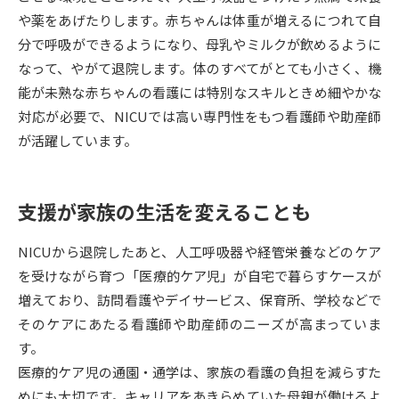
や薬をあげたりします。赤ちゃんは体重が増えるにつれて自
データサイエンス特集
奨学金・特待生制度特集
分で呼吸ができるようになり、母乳やミルクが飲めるように
なって、やがて退院します。体のすべてがとても小さく、機
デジタルパンフレット
進路の３択
能が未熟な赤ちゃんの看護には特別なスキルときめ細やかな
対応が必要で、NICUでは高い専門性をもつ看護師や助産師
新学年スタート号特集ページ
新学年スタート号特集ページ
が活躍しています。
（高3生用）
（高2生用）
SELFBRAND特集ページ
支援が家族の生活を変えることも
オープンキャンパスなどを調べる
NICUから退院したあと、人工呼吸器や経管栄養などのケア
を受けながら育つ「医療的ケア児」が自宅で暮らすケースが
オープンキャンパス検索
実施プログラムから探す
増えており、訪問看護やデイサービス、保育所、学校などで
そのケアにあたる看護師や助産師のニーズが高まっていま
来場型・Web型イベント特集
夢ナビライブ
す。
医療的ケア児の通園・通学は、家族の看護の負担を減らすた
めにも大切です。キャリアをあきらめていた母親が働けるよ