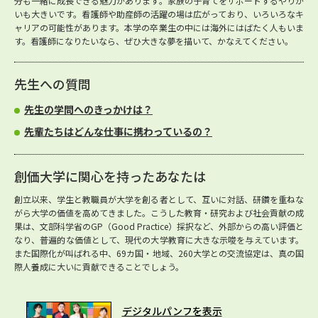
分も一緒に成長できる魅力があります。家族の子育てをサポートするやりが
いも大きいです。看護師や助産師の活躍の場は広がっており、いろいろなキ
ャリアの可能性があります。本学の卒業生の中には海外にはばたく人もいま
す。看護師になりたいなら、ぜひ大きな夢を描いて、かなえてください。
先生への質問
先生の学問へのきっかけは？
先輩たちはどんな仕事に携わっているの？
創価大学に関心を持ったあなたは
創立以来、学生と教職員が大学を創る者として、互いに対話、研鑽を重ねな
がら大学の価値を高めてきました。こうした教育・研究および社会貢献の成
果は、文部科学省のGP（Good Practice）採択など、外部からの高い評価と
なり、普遍的な価値として、現代の大学教育に大きな示唆を与えています。
また国際化が叫ばれる中、69カ国・地域、260大学との交流協定は、真の国
際人養成に大いに貢献できることでしょう。
デジタルパンフを表示