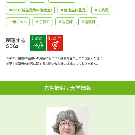
学問のミニ講義「夢ナビ講義」
学問分野解説
＃NICU(新生児集中治療室)
＃低出生体重児
＃未熟児
学問の教科書
夢ナビライブ
＃赤ちゃん
＃子育て
＃助産師
＃看護師
ユーザーサポート
関連する
SDGs
Ｑ＆Ａ よくあるご質問
大学進学IDについて
※夢ナビ講義は各講師の見解にもとづく講義内容としてご理解ください。
※夢ナビ講義の内容に関するお問い合わせには対応しておりません。
資料の料金の
受付内容・発送状況の確認
お支払いについて
テレメール
個人情報取扱規定
先生情報 / 大学情報
お支払いサイト
テレメール進学カタログ
特定商取引表記
訂正のご案内