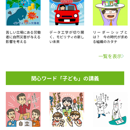
苦しい立場にある労働
データ工学が切り開
リーダーシップと
者に自然災害が与える
く、モビリティの新し
は？ 今の時代が求め
影響を考える
い未来
る組織のカタチ
一覧を表示
関心ワード「子ども」の講義