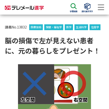
学問検索
資料請求BOX
資料請求
資料検索
講義No.13832
医療技術
保健・福祉学
医学
生活科学
住居学
脳の損傷で左が見えない患者
大学・短大の資料種類から請求
に、元の暮らしをプレゼント！
大学パンフ
学部・学科パンフ
総合型選抜・学校推薦型選抜 募
大学入学共通テスト利用選抜の
集要項＆願書
募集要項＆願書
過去問題集
大学・短大以外の資料から請求