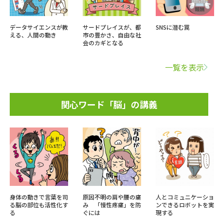
データサイエンスが教
サードプレイスが、都
SNSに潜む罠
える、人間の動き
市の豊かさ、自由な社
会のカギとなる
一覧を表示
関心ワード「脳」の講義
身体の動きで言葉を司
原因不明の肩や腰の痛
人とコミュニケーショ
る脳の部位も活性化す
み 「慢性疼痛」を防
ンできるロボットを実
る
ぐには
現する