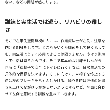
ない、などの問題が起こります。
データサイエンス特集
奨学金・特待生制度特集
訓練と実生活では違う、リハビリの難し
デジタルパンフレット
進路の３択
さ
新学年スタート号特集ページ
新学年スタート号特集ページ
（高3生用）
（高2生用）
そこで左半側空間無視の人には、作業療法士が左側に注意を
向ける訓練をします。ところがいくら訓練をして良くなって
SELFBRAND特集ページ
も、実生活でうまく応用できるとは限りません。やはり訓練
と実生活は違うからです。そこで基本的な訓練をしながら、
オープンキャンパスなどを調べる
同時に「車椅子で安全にトイレに行く」など、日常生活での
具体的な目標を決めます。そこに向けて、車椅子を停止する
オープンキャンパス検索
実施プログラムから探す
時は左のブレーキをちゃんとかける、降りる時は左側の足置
きを上げて足がひっかからないようにするなど、場面に合わ
来場型・Web型イベント特集
夢ナビライブ
せて左側を意識する訓練を重ねていきます。