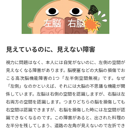
専門学校の資料請求
大学院の資料請求
大学入学共通テスト「受験案
留学・進学関連、塾・予備校
内」の請求
大学入学共通テスト「受験上の
高等学校卒業程度認定試験
配慮案内」の請求
見えているのに、見えない障害
幼稚園教員資格認定試験
小学校教員資格認定試験
視力に問題はなく、本人には自覚がないのに、左側の空間が
高等学校（情報）教員資格認定
試験
見えなくなる障害があります。脳梗塞などの大脳の損傷でお
こる高次脳機能障害の1つ「左半側空間無視」です。なぜ
「左側」なのかといえば、それには大脳の不思議な機能が関
大学研究
大学検索
係しています。左脳は右側の空間を認識しますが、右脳は左
右両方の空間を認識します。つまりどちらの脳を損傷しても
右空間は認識できますが、右脳を損傷した時には左空間が認
大学で学べる内容や特徴を調べる
識できなくなるのです。この障害があると、出された料理の
国際・グローバルに強い大学特
左半分を残してしまう、道路の左角が見えないので左折でき
新増設大学・学部・学科特集
集