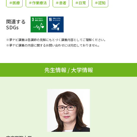
学問のミニ講義「夢ナビ講義」
学問分野解説
＃医療
＃作業療法
＃患者
＃日常
＃認知
学問の教科書
夢ナビライブ
関連する
SDGs
ユーザーサポート
※夢ナビ講義は各講師の見解にもとづく講義内容としてご理解ください。
※夢ナビ講義の内容に関するお問い合わせには対応しておりません。
Ｑ＆Ａ よくあるご質問
大学進学IDについて
資料の料金の
先生情報 / 大学情報
受付内容・発送状況の確認
お支払いについて
テレメール
個人情報取扱規定
お支払いサイト
テレメール進学カタログ
特定商取引表記
訂正のご案内