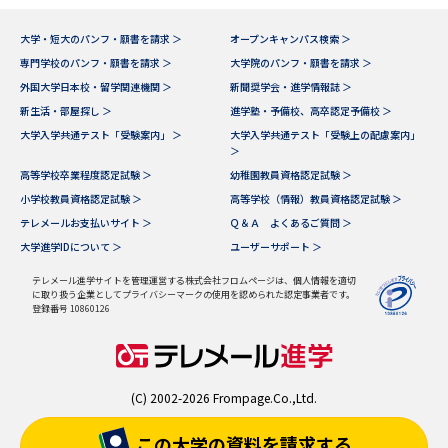
大学・短大のパンフ・願書を請求 ＞
オープンキャンパス検索 ＞
専門学校のパンフ・願書を請求 ＞
大学院のパンフ・願書を請求 ＞
外国大学日本校・留学関連機関 ＞
新聞奨学会・進学情報誌 ＞
新生活・部屋探し ＞
進学塾・予備校、高卒認定予備校 ＞
大学入学共通テスト「受験案内」 ＞
大学入学共通テスト「受験上の配慮案内」
＞
高等学校卒業程度認定試験 ＞
幼稚園教員資格認定試験 ＞
小学校教員資格認定試験 ＞
高等学校（情報）教員資格認定試験 ＞
テレメールお支払いサイト ＞
Ｑ＆Ａ よくあるご質問 ＞
大学進学IDについて ＞
ユーザーサポート ＞
テレメール進学サイトを管理運営する株式会社フロムページは、個人情報を適切
に取り扱う企業としてプライバシーマークの使用を認められた認定事業者です。
登録番号 10860126
(C) 2002-2026 Frompage.Co.,Ltd.
この大学の資料を
請求する