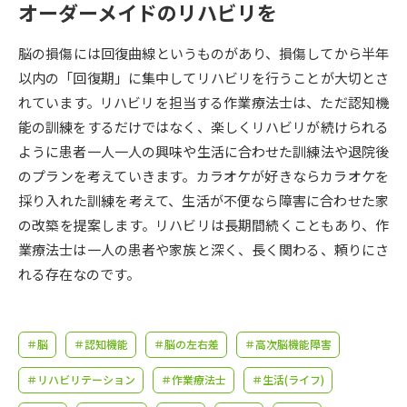
受験準備
資料検索
オーダーメイドのリハビリを
脳の損傷には回復曲線というものがあり、損傷してから半年
志望校・出願校を調べる
以内の「回復期」に集中してリハビリを行うことが大切とさ
れています。リハビリを担当する作業療法士は、ただ認知機
併願校選び
受験スケジュールを立てよう
能の訓練をするだけではなく、楽しくリハビリが続けられる
ように患者一人一人の興味や生活に合わせた訓練法や退院後
先輩が入学を決めた理由
テレメール全国一斉進学調査
のプランを考えていきます。カラオケが好きならカラオケを
採り入れた訓練を考えて、生活が不便なら障害に合わせた家
新生活お役立ちガイド
の改築を提案します。リハビリは長期間続くこともあり、作
業療法士は一人の患者や家族と深く、長く関わる、頼りにさ
れる存在なのです。
学問発見
学問検索
＃脳
＃認知機能
＃脳の左右差
＃高次脳機能障害
大学で学びたい学問発見
＃リハビリテーション
＃作業療法士
＃生活(ライフ)