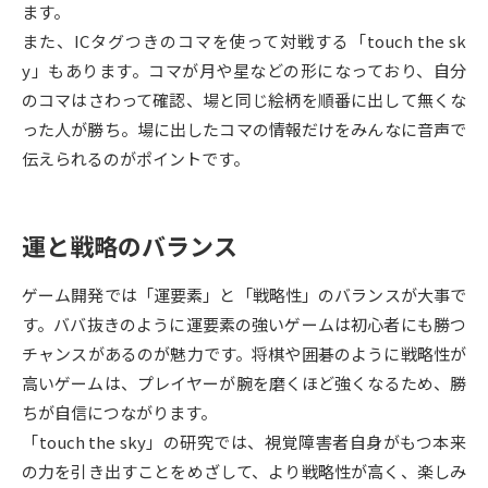
ます。
また、ICタグつきのコマを使って対戦する「touch the sk
データサイエンス特集
奨学金・特待生制度特集
y」もあります。コマが月や星などの形になっており、自分
のコマはさわって確認、場と同じ絵柄を順番に出して無くな
デジタルパンフレット
進路の３択
った人が勝ち。場に出したコマの情報だけをみんなに音声で
新学年スタート号特集ページ
新学年スタート号特集ページ
伝えられるのがポイントです。
（高3生用）
（高2生用）
SELFBRAND特集ページ
運と戦略のバランス
オープンキャンパスなどを調べる
ゲーム開発では「運要素」と「戦略性」のバランスが大事で
す。ババ抜きのように運要素の強いゲームは初心者にも勝つ
オープンキャンパス検索
実施プログラムから探す
チャンスがあるのが魅力です。将棋や囲碁のように戦略性が
高いゲームは、プレイヤーが腕を磨くほど強くなるため、勝
来場型・Web型イベント特集
夢ナビライブ
ちが自信につながります。
「touch the sky」の研究では、視覚障害者自身がもつ本来
の力を引き出すことをめざして、より戦略性が高く、楽しみ