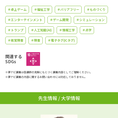
学問のミニ講義「夢ナビ講義」
学問分野解説
＃卓上ゲーム
＃福祉工学
＃バリアフリー
＃ものづくり
学問の教科書
夢ナビライブ
＃エンターテインメント
＃ゲーム開発
＃シミュレーション
ユーザーサポート
＃トランプ
＃人工知能(AI)
＃情報工学
＃点字
＃視覚障害
＃障害
＃電子タグ(ICタグ)
Ｑ＆Ａ よくあるご質問
大学進学IDについて
関連する
資料の料金の
受付内容・発送状況の確認
SDGs
お支払いについて
テレメール
※夢ナビ講義は各講師の見解にもとづく講義内容としてご理解ください。
個人情報取扱規定
お支払いサイト
※夢ナビ講義の内容に関するお問い合わせには対応しておりません。
テレメール進学カタログ
特定商取引表記
訂正のご案内
先生情報 / 大学情報