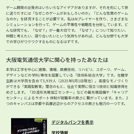
ゲーム開発の出発点はいろいろなアイデアがありますが、それを形にして世
に送りだすには「なぜこのゲームがおもしろいのか」「どんな性質のゲーム
なのか」を研究することが必要です。私はAIプレイヤーを作り、さまざまな
シミュレーションを行って、ゲームの平等性や戦略性を分析しています。ど
んな研究でも、「なぜ？」が一番大切です。「なぜ？」について知りたい、
仲間と考えたい、語り合いたいという気持ちがあれば、どんな分野でも大学
での学びがワクワクするものになるはずです。
大阪電気通信大学に関心を持ったあなたは
本学は工学を中心に建築、情報、医療技術、リハビリ、スポーツ、ゲーム、
デザインなどの学科/専攻を設置している「技術系総合大学」です。在籍学
生数は大学院を含めて5,939人（2025年5月1日現在）。高度なモノづくり
ができる「実践型教育」理念のもと、社会で実際に役立つ技術と知識修得を
めざします。「3D造形先端加工センター」などの最先端設備や「キャリア
センター」によるサポート体制が就職率の良さに繋がっています。また、2
つのキャンパスは京都や兵庫近辺からのアクセスの良さも魅力の一つです。
デジタルパンフを表示
学校情報