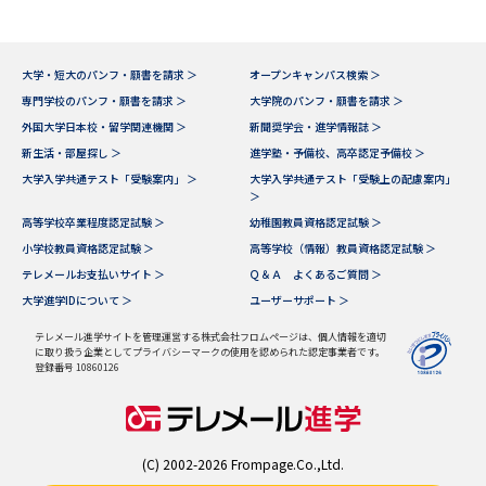
大学・短大のパンフ・願書を請求 ＞
オープンキャンパス検索 ＞
専門学校のパンフ・願書を請求 ＞
大学院のパンフ・願書を請求 ＞
外国大学日本校・留学関連機関 ＞
新聞奨学会・進学情報誌 ＞
新生活・部屋探し ＞
進学塾・予備校、高卒認定予備校 ＞
大学入学共通テスト「受験案内」 ＞
大学入学共通テスト「受験上の配慮案内」
＞
高等学校卒業程度認定試験 ＞
幼稚園教員資格認定試験 ＞
小学校教員資格認定試験 ＞
高等学校（情報）教員資格認定試験 ＞
テレメールお支払いサイト ＞
Ｑ＆Ａ よくあるご質問 ＞
大学進学IDについて ＞
ユーザーサポート ＞
テレメール進学サイトを管理運営する株式会社フロムページは、個人情報を適切
に取り扱う企業としてプライバシーマークの使用を認められた認定事業者です。
登録番号 10860126
(C) 2002-2026 Frompage.Co.,Ltd.