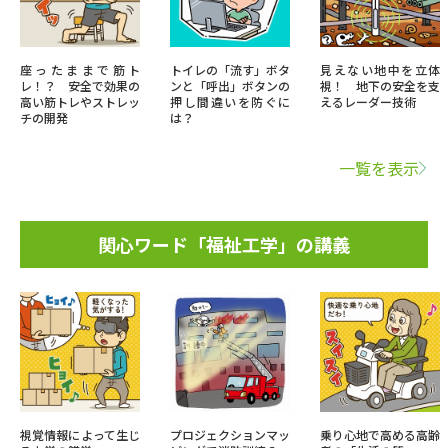
座ったままで筋ト
トイレの「流す」ボタ
見えない地中を立体
レ！？ 安全で効果の
ンと「呼出」ボタンの
視！ 地下の安全を支
高い筋トレやストレッ
押し間違いを防ぐに
えるレーダー技術
チの開発
は？
一覧を表示
関心ワード「福祉工学」の講義
視覚情報によって生じ
プロジェクションマッ
乗り心地で高める高齢