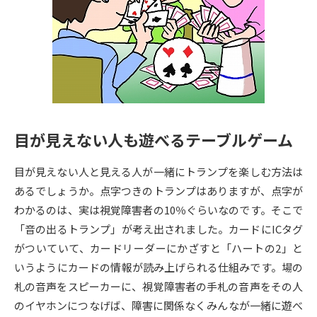
専門学校の資料請求
大学院の資料請求
大学入学共通テスト「受験案
留学・進学関連、塾・予備校
内」の請求
大学入学共通テスト「受験上の
高等学校卒業程度認定試験
配慮案内」の請求
幼稚園教員資格認定試験
小学校教員資格認定試験
目が見えない人も遊べるテーブルゲーム
高等学校（情報）教員資格認定
試験
目が見えない人と見える人が一緒にトランプを楽しむ方法は
あるでしょうか。点字つきのトランプはありますが、点字が
わかるのは、実は視覚障害者の10％ぐらいなのです。そこで
大学研究
大学検索
「音の出るトランプ」が考え出されました。カードにICタグ
がついていて、カードリーダーにかざすと「ハートの2」と
いうようにカードの情報が読み上げられる仕組みです。場の
大学で学べる内容や特徴を調べる
札の音声をスピーカーに、視覚障害者の手札の音声をその人
国際・グローバルに強い大学特
のイヤホンにつなげば、障害に関係なくみんなが一緒に遊べ
新増設大学・学部・学科特集
集