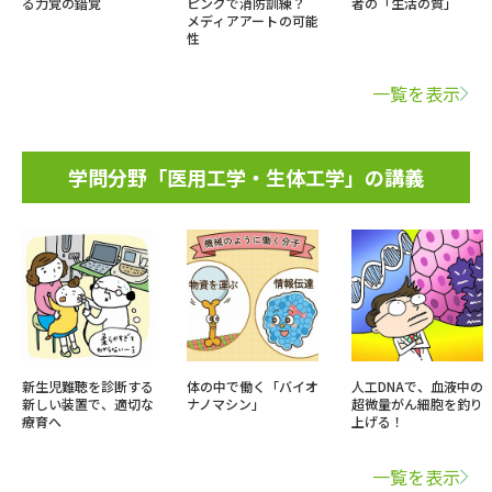
る力覚の錯覚
ピングで消防訓練？
者の「生活の質」
メディアアートの可能
性
一覧を表示
学問分野「医用工学・生体工学」の講義
新生児難聴を診断する
体の中で働く「バイオ
人工DNAで、血液中の
新しい装置で、適切な
ナノマシン」
超微量がん細胞を釣り
療育へ
上げる！
一覧を表示