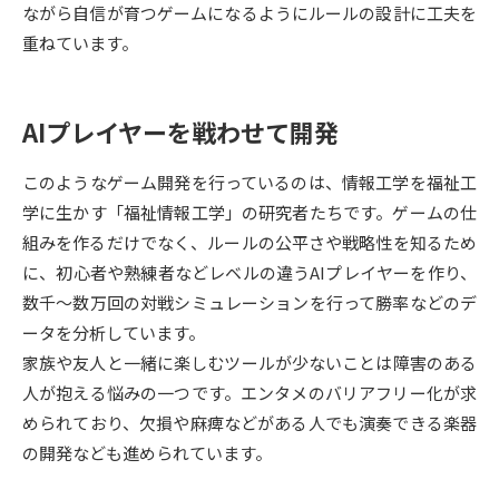
受験準備
資料検索
ながら自信が育つゲームになるようにルールの設計に工夫を
重ねています。
志望校・出願校を調べる
AIプレイヤーを戦わせて開発
併願校選び
受験スケジュールを立てよう
このようなゲーム開発を行っているのは、情報工学を福祉工
先輩が入学を決めた理由
テレメール全国一斉進学調査
学に生かす「福祉情報工学」の研究者たちです。ゲームの仕
組みを作るだけでなく、ルールの公平さや戦略性を知るため
新生活お役立ちガイド
に、初心者や熟練者などレベルの違うAIプレイヤーを作り、
数千～数万回の対戦シミュレーションを行って勝率などのデ
ータを分析しています。
学問発見
学問検索
家族や友人と一緒に楽しむツールが少ないことは障害のある
人が抱える悩みの一つです。エンタメのバリアフリー化が求
められており、欠損や麻痺などがある人でも演奏できる楽器
大学で学びたい学問発見
の開発なども進められています。