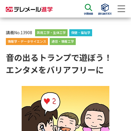
学問検索
資料請求BOX
資料請求
資料検索
講義No.13908
医用工学・生体工学
保健・福祉学
情報学・データサイエンス
通信・情報工学
大学・短大の資料種類から請求
音の出るトランプで遊ぼう！
エンタメをバリアフリーに
大学パンフ
学部・学科パンフ
総合型選抜・学校推薦型選抜 募
大学入学共通テスト利用選抜の
集要項＆願書
募集要項＆願書
過去問題集
大学・短大以外の資料から請求