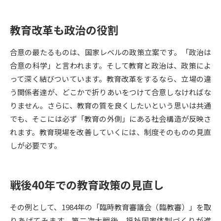
データサイエンス特集
奨学金・特待生制度特集
教育改革も政治の役割
デジタルパンフレット
進路の３択
合意の最たるものは、国家レベルの政策立案です。「政治は
合意の科学」と言われます。そして教育と政治は、政策によ
新学年スタート号特集ページ
新学年スタート号特集ページ
って深く結びついています。教育改革をするなら、立場の違
（高3生用）
（高2生用）
う関係者達が、どこかで折りあいをつけて合意しなければな
SELFBRAND特集ページ
りません。さらに、教育の質を良くしたいという思いは共通
でも、そこには必ず「教育の外側」にある社会構造が反映さ
オープンキャンパスなどを調べる
れます。教育現場を改善していくには、制度そのものの見直
しが必要です。
オープンキャンパス検索
実施プログラムから探す
来場型・Web型イベント特集
夢ナビライブ
戦後40年での教育政策の見直し
その例として、1984年の「臨時教育審議会（臨教審）」を取
りあげてみます。第二次大戦後、福祉国家体制づくりが進