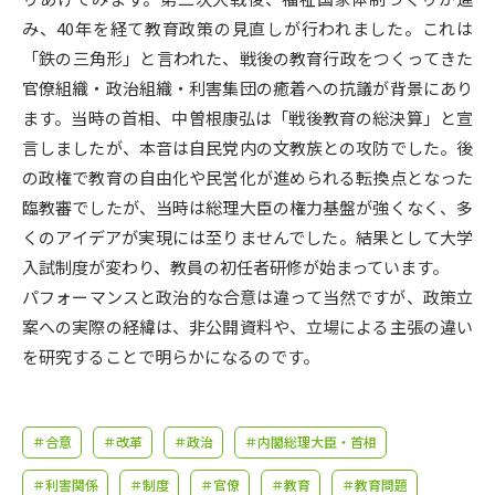
受験準備
資料検索
み、40年を経て教育政策の見直しが行われました。これは
「鉄の三角形」と言われた、戦後の教育行政をつくってきた
志望校・出願校を調べる
官僚組織・政治組織・利害集団の癒着への抗議が背景にあり
ます。当時の首相、中曽根康弘は「戦後教育の総決算」と宣
併願校選び
受験スケジュールを立てよう
言しましたが、本音は自民党内の文教族との攻防でした。後
の政権で教育の自由化や民営化が進められる転換点となった
先輩が入学を決めた理由
臨教審でしたが、当時は総理大臣の権力基盤が強くなく、多
テレメール全国一斉進学調査
くのアイデアが実現には至りませんでした。結果として大学
入試制度が変わり、教員の初任者研修が始まっています。
新生活お役立ちガイド
パフォーマンスと政治的な合意は違って当然ですが、政策立
案への実際の経緯は、非公開資料や、立場による主張の違い
学問発見
学問検索
を研究することで明らかになるのです。
大学で学びたい学問発見
＃合意
＃改革
＃政治
＃内閣総理大臣・首相
＃利害関係
＃制度
＃官僚
＃教育
＃教育問題