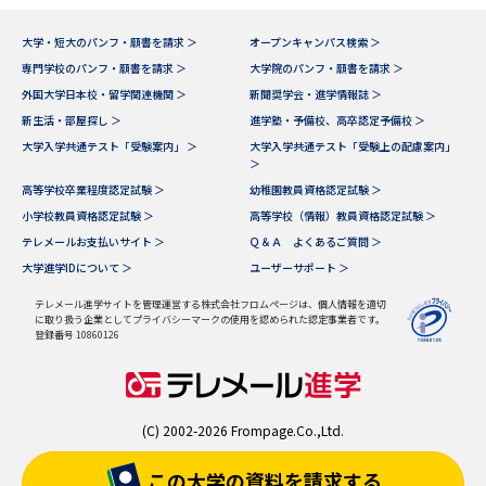
大学・短大のパンフ・願書を請求 ＞
オープンキャンパス検索 ＞
専門学校のパンフ・願書を請求 ＞
大学院のパンフ・願書を請求 ＞
外国大学日本校・留学関連機関 ＞
新聞奨学会・進学情報誌 ＞
新生活・部屋探し ＞
進学塾・予備校、高卒認定予備校 ＞
大学入学共通テスト「受験案内」 ＞
大学入学共通テスト「受験上の配慮案内」
＞
高等学校卒業程度認定試験 ＞
幼稚園教員資格認定試験 ＞
小学校教員資格認定試験 ＞
高等学校（情報）教員資格認定試験 ＞
テレメールお支払いサイト ＞
Ｑ＆Ａ よくあるご質問 ＞
大学進学IDについて ＞
ユーザーサポート ＞
テレメール進学サイトを管理運営する株式会社フロムページは、個人情報を適切
に取り扱う企業としてプライバシーマークの使用を認められた認定事業者です。
登録番号 10860126
(C) 2002-2026 Frompage.Co.,Ltd.
この大学の資料を
請求する