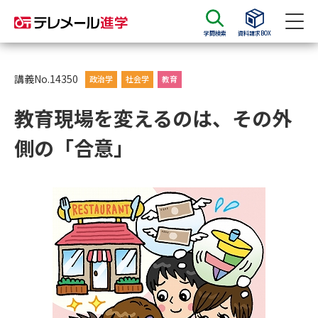
学問検索
資料請求BOX
資料請求
資料検索
講義No.14350
政治学
社会学
教育
教育現場を変えるのは、その外
大学・短大の資料種類から請求
側の「合意」
大学パンフ
学部・学科パンフ
総合型選抜・学校推薦型選抜 募
大学入学共通テスト利用選抜の
集要項＆願書
募集要項＆願書
過去問題集
大学・短大以外の資料から請求