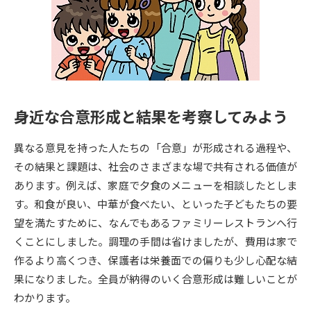
専門学校の資料請求
大学院の資料請求
大学入学共通テスト「受験案
留学・進学関連、塾・予備校
内」の請求
大学入学共通テスト「受験上の
高等学校卒業程度認定試験
配慮案内」の請求
身近な合意形成と結果を考察してみよう
幼稚園教員資格認定試験
小学校教員資格認定試験
異なる意見を持った人たちの「合意」が形成される過程や、
高等学校（情報）教員資格認定
試験
その結果と課題は、社会のさまざまな場で共有される価値が
あります。例えば、家庭で夕食のメニューを相談したとしま
す。和食が良い、中華が食べたい、といった子どもたちの要
大学研究
大学検索
望を満たすために、なんでもあるファミリーレストランへ行
くことにしました。調理の手間は省けましたが、費用は家で
作るより高くつき、保護者は栄養面での偏りも少し心配な結
大学で学べる内容や特徴を調べる
果になりました。全員が納得のいく合意形成は難しいことが
国際・グローバルに強い大学特
わかります。
新増設大学・学部・学科特集
集