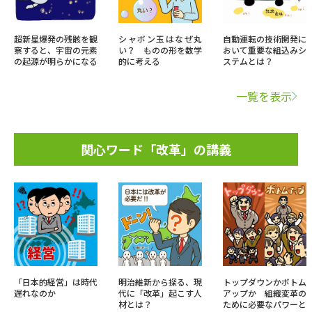
超新星爆発の残骸を観
シャボン玉はなぜ丸
自動運転の技術開発に
察すると、宇宙の元素
い？ ものの形を数学
おいて重要な組込みシ
の起源が明らかになる
的に考える
ステムとは？
一覧を表示
関心ワード「改革」の講義
「日本的経営」は時代
明治維新から探る、現
トップダウンかボトム
遅れなのか
代に「改革」起こす人
アップか 組織変革の
材とは？
ために必要なパワーと