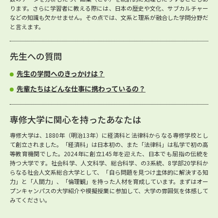
ります。さらに学習者に教える際には、日本の歴史や文化、サブカルチャー
などの知識も欠かせません。その点では、文系と理系が融合した学問分野だ
と言えます。
先生への質問
先生の学問へのきっかけは？
先輩たちはどんな仕事に携わっているの？
専修大学に関心を持ったあなたは
専修大学は、1880年（明治13年）に経済科と法律科からなる専修学校とし
て創立されました。「経済科」は日本初の、また「法律科」は私学で初の高
等教育機関でした。2024年に創立145年を迎えた、日本でも屈指の伝統を
持つ大学です。社会科学、人文科学、総合科学、の3系統、8学部20学科か
らなる社会人文系総合大学として、「自ら問題を見つけ主体的に解決する知
力」と「人間力」、「倫理観」を持った人材を育成しています。まずはオー
プンキャンパスの大学紹介や模擬授業に参加して、大学の雰囲気を体感して
みてください。