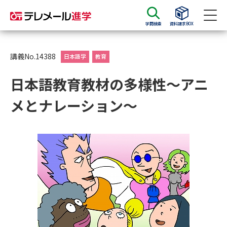
学問検索
資料請求BOX
資料請求
資料検索
講義No.14388
日本語学
教育
日本語教育教材の多様性～アニ
大学・短大の資料種類から請求
メとナレーション～
大学パンフ
学部・学科パンフ
総合型選抜・学校推薦型選抜 募
大学入学共通テスト利用選抜の
集要項＆願書
募集要項＆願書
過去問題集
大学・短大以外の資料から請求