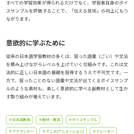
受験準備
資料検索
すべての学習効果が得られるだけでなく、学習者自身のボイ
スサンプルを評価することで、「伝える技術」の向上にもつ
ながります。
志望校・出願校を調べる
併願校選び
受験スケジュールを立てよう
意欲的に学ぶために
先輩が入学を決めた理由
従来の日本語学習教材の多くは、習った語彙（ごい）や文法
テレメール全国一斉進学調査
を積み上げながらレベルを上げていく仕組みです。これは文
法的に正しい日本語の基礎を習得するうえで不可欠です。一
新生活お役立ちガイド
方で、習ったことのない語彙や文法が出てくるボイスサンプ
ルのような素材も、楽しく意欲的に学べる副教材として生か
学問発見
学問検索
す取り組みが増えています。
大学で学びたい学問発見
＃日本語教育
＃教材・教具
＃ボイスサンプル
＃アナウンサー
＃アニメ(アニメーション)
＃ナレーター