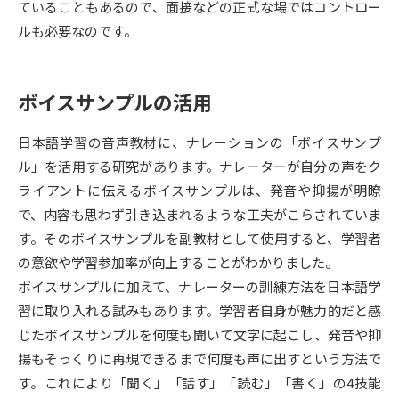
ていることもあるので、面接などの正式な場ではコントロー
ルも必要なのです。
データサイエンス特集
奨学金・特待生制度特集
デジタルパンフレット
進路の３択
ボイスサンプルの活用
新学年スタート号特集ページ
新学年スタート号特集ページ
日本語学習の音声教材に、ナレーションの「ボイスサンプ
（高3生用）
（高2生用）
ル」を活用する研究があります。ナレーターが自分の声をク
SELFBRAND特集ページ
ライアントに伝えるボイスサンプルは、発音や抑揚が明瞭
で、内容も思わず引き込まれるような工夫がこらされていま
オープンキャンパスなどを調べる
す。そのボイスサンプルを副教材として使用すると、学習者
の意欲や学習参加率が向上することがわかりました。
オープンキャンパス検索
実施プログラムから探す
ボイスサンプルに加えて、ナレーターの訓練方法を日本語学
習に取り入れる試みもあります。学習者自身が魅力的だと感
来場型・Web型イベント特集
夢ナビライブ
じたボイスサンプルを何度も聞いて文字に起こし、発音や抑
揚もそっくりに再現できるまで何度も声に出すという方法で
す。これにより「聞く」「話す」「読む」「書く」の4技能