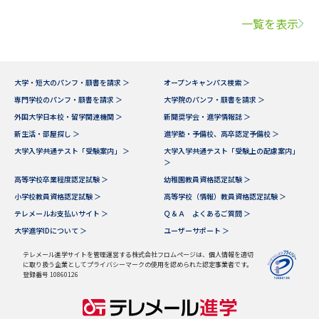
一覧を表示
大学・短大のパンフ・願書を請求 ＞
オープンキャンパス検索 ＞
専門学校のパンフ・願書を請求 ＞
大学院のパンフ・願書を請求 ＞
外国大学日本校・留学関連機関 ＞
新聞奨学会・進学情報誌 ＞
新生活・部屋探し ＞
進学塾・予備校、高卒認定予備校 ＞
大学入学共通テスト「受験案内」 ＞
大学入学共通テスト「受験上の配慮案内」
＞
高等学校卒業程度認定試験 ＞
幼稚園教員資格認定試験 ＞
小学校教員資格認定試験 ＞
高等学校（情報）教員資格認定試験 ＞
テレメールお支払いサイト ＞
Ｑ＆Ａ よくあるご質問 ＞
大学進学IDについて ＞
ユーザーサポート ＞
テレメール進学サイトを管理運営する株式会社フロムページは、個人情報を適切
に取り扱う企業としてプライバシーマークの使用を認められた認定事業者です。
登録番号 10860126