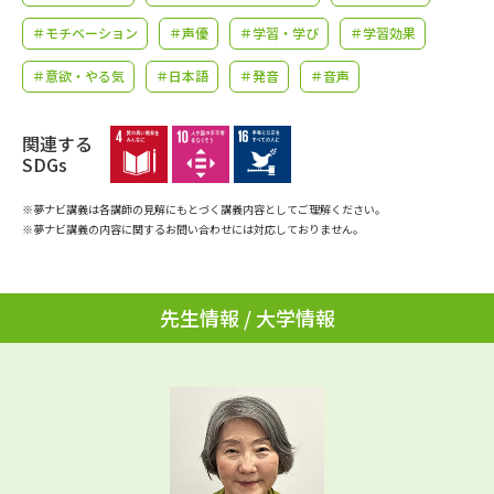
学問のミニ講義「夢ナビ講義」
学問分野解説
＃モチベーション
＃声優
＃学習・学び
＃学習効果
学問の教科書
夢ナビライブ
＃意欲・やる気
＃日本語
＃発音
＃音声
ユーザーサポート
関連する
SDGs
Ｑ＆Ａ よくあるご質問
大学進学IDについて
※夢ナビ講義は各講師の見解にもとづく講義内容としてご理解ください。
※夢ナビ講義の内容に関するお問い合わせには対応しておりません。
資料の料金の
受付内容・発送状況の確認
お支払いについて
テレメール
個人情報取扱規定
先生情報 / 大学情報
お支払いサイト
テレメール進学カタログ
特定商取引表記
訂正のご案内