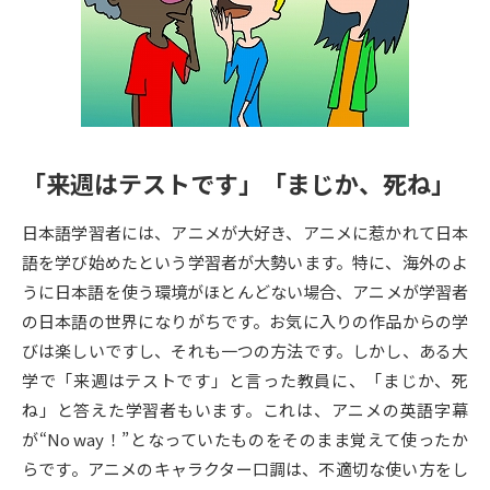
専門学校の資料請求
大学院の資料請求
大学入学共通テスト「受験案
留学・進学関連、塾・予備校
内」の請求
大学入学共通テスト「受験上の
高等学校卒業程度認定試験
配慮案内」の請求
「来週はテストです」「まじか、死ね」
幼稚園教員資格認定試験
小学校教員資格認定試験
日本語学習者には、アニメが大好き、アニメに惹かれて日本
高等学校（情報）教員資格認定
試験
語を学び始めたという学習者が大勢います。特に、海外のよ
うに日本語を使う環境がほとんどない場合、アニメが学習者
の日本語の世界になりがちです。お気に入りの作品からの学
大学研究
大学検索
びは楽しいですし、それも一つの方法です。しかし、ある大
学で「来週はテストです」と言った教員に、「まじか、死
ね」と答えた学習者もいます。これは、アニメの英語字幕
大学で学べる内容や特徴を調べる
が“No way！”となっていたものをそのまま覚えて使ったか
国際・グローバルに強い大学特
らです。アニメのキャラクター口調は、不適切な使い方をし
新増設大学・学部・学科特集
集