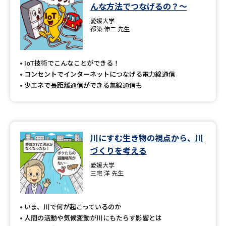
学問のミニ講義「夢ナビ講義」
学問分野解説
んな方法でつなげるの？～
愛媛大学
都築 伸二 先生
学問の教科書
夢ナビライブ
ユーザーサポート
IoT技術でこんなことができる！
コンセントでインターネットにつなげる電力線通信
少エネで長距離通信ができる無線通信も
Ｑ＆Ａ よくあるご質問
大学進学IDについて
資料の料金の
受付内容・発送状況の確認
お支払いについて
川にすむ生き物の視点から、川
テレメール
個人情報取扱規定
お支払いサイト
づくりを考える
愛媛大学
テレメール進学カタログ
特定商取引表記
三宅 洋 先生
訂正のご案内
いま、川で何が起こっているのか
人間の活動や気候変動が川にもたらす影響とは