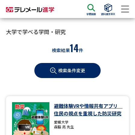
学問検索
資料請求BOX
資料請求
資料検索
大学で学べる学問・研究
14
検索結果
件
大学・短大の資料種類から請求
検索条件変更
大学パンフ
学部・学科パンフ
総合型選抜・学校推薦型選抜 募
大学入学共通テスト利用選抜の
集要項＆願書
募集要項＆願書
過去問題集
避難体験VRや情報共有アプリ
住民の視点を重視した防災研究
大学・短大以外の資料から請求
愛媛大学
森脇 亮 先生