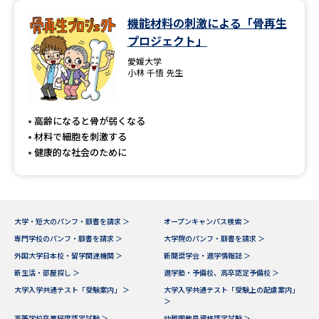
機能材料の刺激による「骨再生
プロジェクト」
愛媛大学
小林 千悟 先生
高齢になると骨が弱くなる
材料で細胞を刺激する
健康的な社会のために
大学・短大のパンフ・願書を請求 ＞
オープンキャンパス検索 ＞
専門学校のパンフ・願書を請求 ＞
大学院のパンフ・願書を請求 ＞
外国大学日本校・留学関連機関 ＞
新聞奨学会・進学情報誌 ＞
新生活・部屋探し ＞
進学塾・予備校、高卒認定予備校 ＞
大学入学共通テスト「受験案内」 ＞
大学入学共通テスト「受験上の配慮案内」
＞
高等学校卒業程度認定試験 ＞
幼稚園教員資格認定試験 ＞