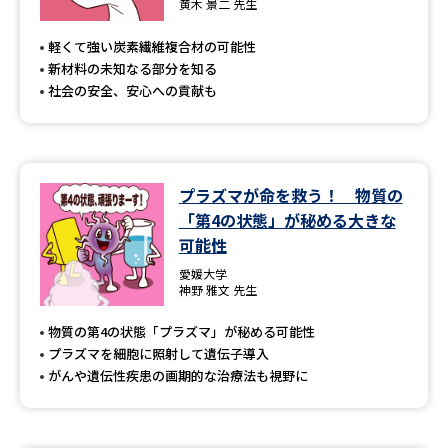
黄木 景二 先生
軽くて強い炭素繊維複合材の可能性
新材料の未知なる部分を知る
社会の安全、安心への貢献も
プラズマが命を救う！ 物質の
「第4の状態」が秘める大きな
可能性
愛媛大学
神野 雅文 先生
物質の第4の状態「プラズマ」が秘める可能性
プラズマを細胞に照射して遺伝子導入
がんや遺伝性疾患の画期的な治療法も視野に