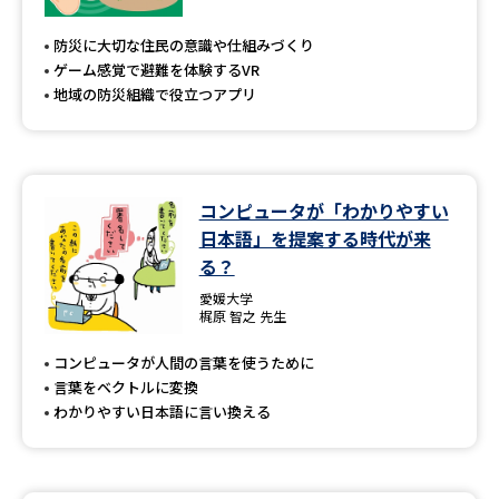
専門学校の資料請求
大学院の資料請求
防災に大切な住民の意識や仕組みづくり
大学入学共通テスト「受験案
留学・進学関連、塾・予備校
ゲーム感覚で避難を体験するVR
内」の請求
地域の防災組織で役立つアプリ
大学入学共通テスト「受験上の
高等学校卒業程度認定試験
配慮案内」の請求
幼稚園教員資格認定試験
小学校教員資格認定試験
コンピュータが「わかりやすい
日本語」を提案する時代が来
高等学校（情報）教員資格認定
試験
る？
愛媛大学
梶原 智之 先生
大学研究
大学検索
コンピュータが人間の言葉を使うために
言葉をベクトルに変換
わかりやすい日本語に言い換える
大学で学べる内容や特徴を調べる
国際・グローバルに強い大学特
新増設大学・学部・学科特集
集