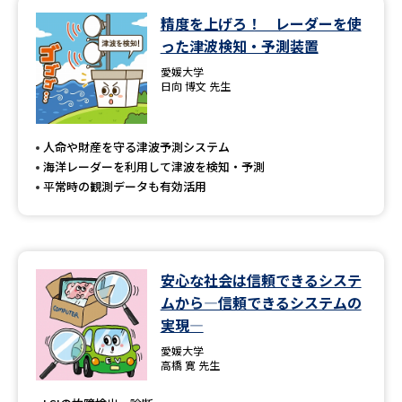
精度を上げろ！ レーダーを使
データサイエンス特集
奨学金・特待生制度特集
った津波検知・予測装置
愛媛大学
デジタルパンフレット
進路の３択
日向 博文 先生
新学年スタート号特集ページ
新学年スタート号特集ページ
（高3生用）
（高2生用）
人命や財産を守る津波予測システム
海洋レーダーを利用して津波を検知・予測
SELFBRAND特集ページ
平常時の観測データも有効活用
オープンキャンパスなどを調べる
安心な社会は信頼できるシステ
オープンキャンパス検索
実施プログラムから探す
ムから―信頼できるシステムの
実現―
来場型・Web型イベント特集
夢ナビライブ
愛媛大学
高橋 寛 先生