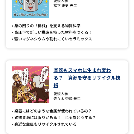
愛媛大学
松下 正史 先生
身の回りの「機械」を支える物質科学
高圧下で新しい構造を持った材料をつくる！
強いマグネシウムや割れにくいセラミックス
楽器もスマホに生まれ変わ
る？ 資源を守るリサイクル技
術
愛媛大学
佐々木 秀顕 先生
楽器にはどのような金属が使われているの？
鉱物資源には限りがある！ じゃあどうする？
身近な金属もリサイクルされている