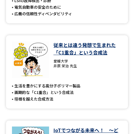
受験準備
資料検索
LSIの故障検出・診断
電気自動車の安全のために
広義の信頼性ディペンダビリティ
志望校・出願校を調べる
併願校選び
受験スケジュールを立てよう
従来とは違う発想で生まれた
「C1重合」という合成法
先輩が入学を決めた理由
テレメール全国一斉進学調査
愛媛大学
井原 栄治 先生
新生活お役立ちガイド
生活を豊かにする高分子ポリマー製品
画期的な「C1重合」という合成法
学問発見
学問検索
垣根を越えた合成方法
大学で学びたい学問発見
IoTでつながる未来へ！ ～ど