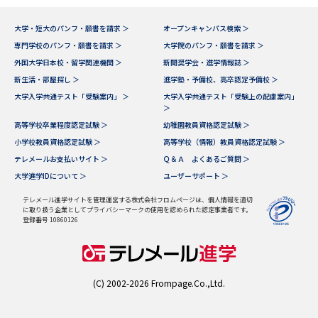
データサイエンス特集
奨学金・特待生制度特集
大学・短大のパンフ・願書を請求 ＞
オープンキャンパス検索 ＞
専門学校のパンフ・願書を請求 ＞
大学院のパンフ・願書を請求 ＞
外国大学日本校・留学関連機関 ＞
新聞奨学会・進学情報誌 ＞
デジタルパンフレット
進路の３択
新生活・部屋探し ＞
進学塾・予備校、高卒認定予備校 ＞
大学入学共通テスト「受験案内」 ＞
大学入学共通テスト「受験上の配慮案内」
新学年スタート号特集ページ
新学年スタート号特集ページ
＞
（高3生用）
（高2生用）
高等学校卒業程度認定試験 ＞
幼稚園教員資格認定試験 ＞
小学校教員資格認定試験 ＞
高等学校（情報）教員資格認定試験 ＞
SELFBRAND特集ページ
テレメールお支払いサイト ＞
Ｑ＆Ａ よくあるご質問 ＞
大学進学IDについて ＞
ユーザーサポート ＞
オープンキャンパスなどを調べる
テレメール進学サイトを管理運営する株式会社フロムページは、個人情報を適切
に取り扱う企業としてプライバシーマークの使用を認められた認定事業者です。
オープンキャンパス検索
実施プログラムから探す
登録番号 10860126
来場型・Web型イベント特集
夢ナビライブ
(C) 2002-2026 Frompage.Co.,Ltd.