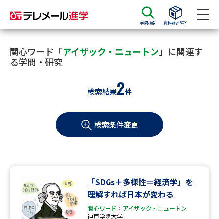
学問検索
資料請求BOX
資料請求
資料検索
関心ワード「
アイザック・ニュートン
」に関連す
る学問・研究
2
大学・短大の資料種類から請求
検索結果
件
大学パンフ
学部・学科パンフ
検索条件変更
総合型選抜・学校推薦型選抜 募
大学入学共通テスト利用選抜の
集要項＆願書
募集要項＆願書
過去問題集
「SDGs＋多様性＝経済学」を
大学・短大以外の資料から請求
理解すれば日本が変わる
関心ワード：アイザック・ニュートン
神戸学院大学