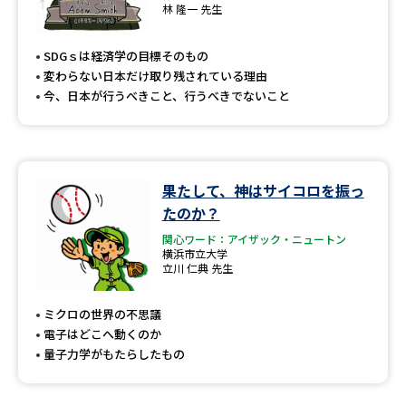
専門学校の資料請求
大学院の資料請求
林 隆一 先生
大学入学共通テスト「受験案
留学・進学関連、塾・予備校
SDGｓは経済学の目標そのもの
内」の請求
変わらない日本だけ取り残されている理由
大学入学共通テスト「受験上の
今、日本が行うべきこと、行うべきでないこと
高等学校卒業程度認定試験
配慮案内」の請求
幼稚園教員資格認定試験
小学校教員資格認定試験
果たして、神はサイコロを振っ
高等学校（情報）教員資格認定
試験
たのか？
関心ワード：アイザック・ニュートン
横浜市立大学
立川 仁典 先生
大学研究
大学検索
ミクロの世界の不思議
電子はどこへ動くのか
大学で学べる内容や特徴を調べる
量子力学がもたらしたもの
国際・グローバルに強い大学特
新増設大学・学部・学科特集
集