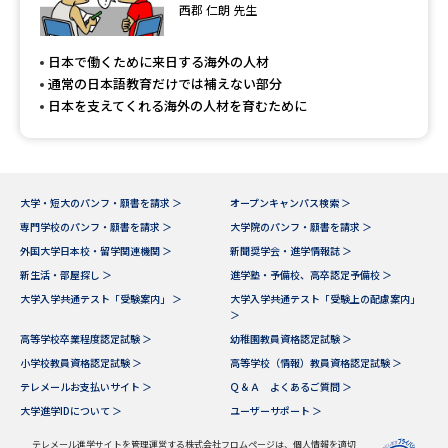
専門学校の資料請求
大学院の資料請求
西郡 仁朗 先生
大学入学共通テスト「受験案
留学・進学関連、塾・予備校
日本で働くために来日する海外の人材
内」の請求
通常の日本語教育だけでは補えない部分
大学入学共通テスト「受験上の
日本を支えてくれる海外の人材を育むために
高等学校卒業程度認定試験
配慮案内」の請求
幼稚園教員資格認定試験
小学校教員資格認定試験
大学・短大のパンフ・願書を請求 ＞
オープンキャンパス検索 ＞
高等学校（情報）教員資格認定
専門学校のパンフ・願書を請求 ＞
大学院のパンフ・願書を請求 ＞
試験
外国大学日本校・留学関連機関 ＞
新聞奨学会・進学情報誌 ＞
新生活・部屋探し ＞
進学塾・予備校、高卒認定予備校 ＞
大学入学共通テスト「受験案内」 ＞
大学入学共通テスト「受験上の配慮案内」
大学研究
大学検索
＞
高等学校卒業程度認定試験 ＞
幼稚園教員資格認定試験 ＞
小学校教員資格認定試験 ＞
高等学校（情報）教員資格認定試験 ＞
大学で学べる内容や特徴を調べる
テレメールお支払いサイト ＞
Ｑ＆Ａ よくあるご質問 ＞
大学進学IDについて ＞
ユーザーサポート ＞
国際・グローバルに強い大学特
新増設大学・学部・学科特集
集
テレメール進学サイトを管理運営する株式会社フロムページは、個人情報を適切