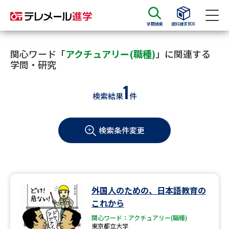
学問検索
資料請求BOX
資料請求
資料検索
関心ワード「
アクチュアリー(職種)
」に関連する
学問・研究
1
大学・短大の資料種類から請求
検索結果
件
大学パンフ
学部・学科パンフ
検索条件変更
総合型選抜・学校推薦型選抜 募
大学入学共通テスト利用選抜の
集要項＆願書
募集要項＆願書
過去問題集
外国人のための、日本語教育の
大学・短大以外の資料から請求
これから
関心ワード：アクチュアリー(職種)
東京都立大学