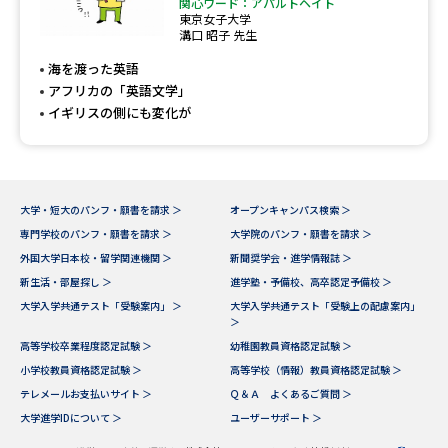
専門学校の資料請求
大学院の資料請求
関心ワード：アパルトヘイト
東京女子大学
溝口 昭子 先生
大学入学共通テスト「受験案
留学・進学関連、塾・予備校
内」の請求
海を渡った英語
アフリカの「英語文学」
大学入学共通テスト「受験上の
高等学校卒業程度認定試験
イギリスの側にも変化が
配慮案内」の請求
幼稚園教員資格認定試験
小学校教員資格認定試験
大学・短大のパンフ・願書を請求 ＞
オープンキャンパス検索 ＞
高等学校（情報）教員資格認定
試験
専門学校のパンフ・願書を請求 ＞
大学院のパンフ・願書を請求 ＞
外国大学日本校・留学関連機関 ＞
新聞奨学会・進学情報誌 ＞
新生活・部屋探し ＞
進学塾・予備校、高卒認定予備校 ＞
大学研究
大学検索
大学入学共通テスト「受験案内」 ＞
大学入学共通テスト「受験上の配慮案内」
＞
高等学校卒業程度認定試験 ＞
幼稚園教員資格認定試験 ＞
小学校教員資格認定試験 ＞
高等学校（情報）教員資格認定試験 ＞
大学で学べる内容や特徴を調べる
テレメールお支払いサイト ＞
Ｑ＆Ａ よくあるご質問 ＞
大学進学IDについて ＞
ユーザーサポート ＞
国際・グローバルに強い大学特
新増設大学・学部・学科特集
集