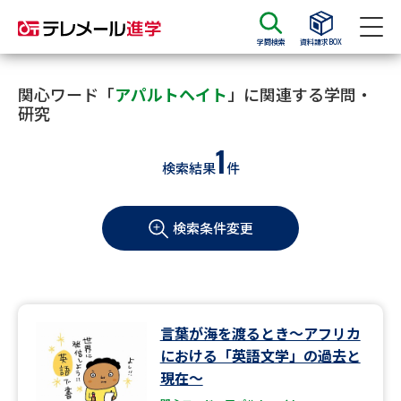
学問検索
資料請求BOX
資料請求
資料検索
関心ワード「
アパルトヘイト
」に関連する学問・
研究
1
大学・短大の資料種類から請求
検索結果
件
大学パンフ
学部・学科パンフ
検索条件変更
総合型選抜・学校推薦型選抜 募
大学入学共通テスト利用選抜の
集要項＆願書
募集要項＆願書
過去問題集
言葉が海を渡るとき～アフリカ
大学・短大以外の資料から請求
における「英語文学」の過去と
現在～