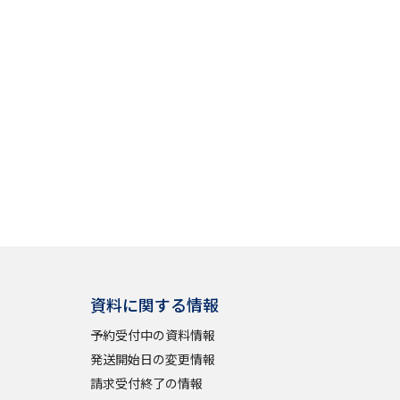
」の請求
高等学校卒業程度認定試験
格認定試験
大学検索
べる
ローバルに強い大学特集
資料に関する情報
制度特集
デジタルパンフレット
予約受付中の資料情報
ジ（高3生用）
発送開始日の変更情報
請求受付終了の情報
）