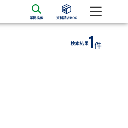
学問検索
資料請求BOX
1
資料検索
検索結果
件
求
願書
＆願書
過去問題集
求
留学・進学関連、塾・予備校