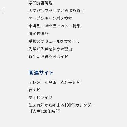
学問分野解説
学
大学パンフを見てから取り寄せ
学問検索
オープンキャンパス検索
来場型・Web型イベント特集
併願校選び
受験スケジュールを立てよう
先輩が入学を決めた理由
野解説
学問の教科書
夢ナビライブ
新生活お役立ちガイド
関連サイト
テレメール全国一斉進学調査
夢ナビ
いて
このサイトについて
夢ナビライブ
・発送状況の確認
テレメール
お支払いサイト
生まれ年から始まる100年カレンダー
［人生100年時代］
問合せ先
テレメール進学カタログ
訂正のご案内