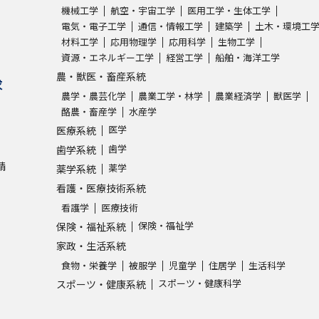
機械工学
航空・宇宙工学
医用工学・生体工学
電気・電子工学
通信・情報工学
建築学
土木・環境工
学問発見
材料工学
応用物理学
応用科学
生物工学
資源・エネルギー工学
経営工学
船舶・海洋工学
農・獣医・畜産系統
求
大学で学びたい学問発見
農学・農芸化学
農業工学・林学
農業経済学
獣医学
酪農・畜産学
水産学
学問のミニ講義「夢ナビ講義」
学問分
医学
医療系統
歯学
歯学系統
請
薬学
薬学系統
ユーザーサポート
看護・医療技術系統
看護学
医療技術
保険・福祉学
保険・福祉系統
Ｑ＆Ａ よくあるご質問
大学進学IDにつ
家政・生活系統
資料の料金の
お支払いについて
受付内容
食物・栄養学
被服学
児童学
住居学
生活科学
個人情報取扱規定
特定商取引表記
お
スポーツ・健康科学
スポーツ・健康系統
受験情報リンク