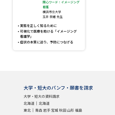
関心ワード：イメージング
看護
横浜市立大学
玉井 奈緒 先生
実態を正しく知るために
可視化で医療を助ける「イメージング
看護学」
症状の本質に迫り、予防につなげる
大学・短大のパンフ・願書を請求
大学・短大の資料請求
北海道
北海道
東北
青森
岩手
宮城
秋田
山形
福島