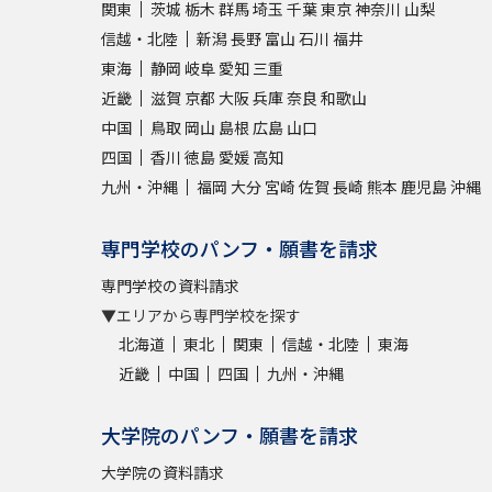
関東
茨城
栃木
群馬
埼玉
千葉
東京
神奈川
山梨
信越・北陸
新潟
長野
富山
石川
福井
東海
静岡
岐阜
愛知
三重
近畿
滋賀
京都
大阪
兵庫
奈良
和歌山
中国
鳥取
岡山
島根
広島
山口
四国
香川
徳島
愛媛
高知
九州・沖縄
福岡
大分
宮崎
佐賀
長崎
熊本
鹿児島
沖縄
専門学校のパンフ・願書を請求
専門学校の資料請求
▼エリアから専門学校を探す
北海道
東北
関東
信越・北陸
東海
近畿
中国
四国
九州・沖縄
大学院のパンフ・願書を請求
大学院の資料請求