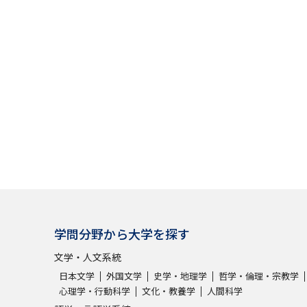
大学入学共通テスト「受験案内」の請求
大学入学共通テスト「受験上の配慮案内
幼稚園教員資格認定試験
小学校教員資
高等学校（情報）教員資格認定試験
大学研究
大学で学べる内容や特徴を調
新増設大学・学部・学科特集
国際・グ
学問分野から大学を探す
データサイエンス特集
奨学金・特待生
文学・人文系統
進路の３択
新学年スタート号特集ペー
日本文学
外国文学
史学・地理学
哲学・倫理・宗教学
心理学・行動科学
文化・教養学
人間科学
新学年スタート号特集ページ（高2生用