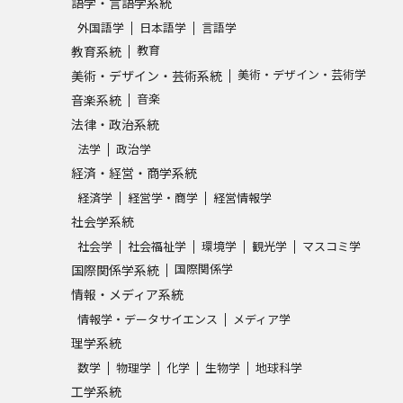
語学・言語学系統
SELFBRAND特集ページ
外国語学
日本語学
言語学
教育
教育系統
オープンキャンパスなどを調
美術・デザイン・芸術学
美術・デザイン・芸術系統
音楽
音楽系統
オープンキャンパス検索
実施プログラ
法律・政治系統
来場型・Web型イベント特集
夢ナビ
法学
政治学
経済・経営・商学系統
経済学
経営学・商学
経営情報学
社会学系統
受験準備
社会学
社会福祉学
環境学
観光学
マスコミ学
国際関係学
国際関係学系統
志望校・出願校を調べる
情報・メディア系統
情報学・データサイエンス
メディア学
併願校選び
受験スケジュールを立てよ
理学系統
テレメール全国一斉進学調査
新生活お
数学
物理学
化学
生物学
地球科学
工学系統