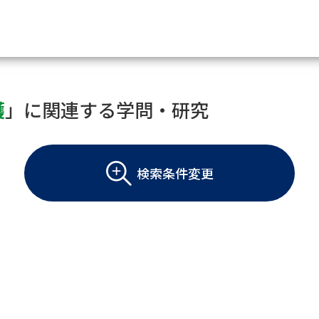
資料請求
護
」に関連する学問・研究
大学・短大の資料種類から請
検索条件変更
大学パンフ
学部・学科パンフ
総合型選抜・学校推薦型選抜 募集要項＆
大学入学共通テスト利用選抜の募集要項
大学・短大以外の資料から請
専門学校の資料請求
大学院の資料請求