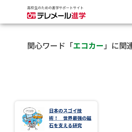
高校生のための進学サポートサイト
関心ワード「
エコカー
」に関
日本のスゴイ技
術！ 世界最強の磁
石を支える研究