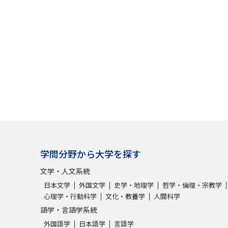
大学入学共通テスト「受験案内」の請求
大学入学共通テスト「受験上の配慮案内
幼稚園教員資格認定試験
小学校教員資
高等学校（情報）教員資格認定試験
大学研究
大学で学べる内容や特徴を調
学問分野から大学を探す
新増設大学・学部・学科特集
国際・グ
文学・人文系統
データサイエンス特集
奨学金・特待生
日本文学
外国文学
史学・地理学
哲学・倫理・宗教学
心理学・行動科学
文化・教養学
人間科学
進路の３択
新学年スタート号特集ペー
語学・言語学系統
新学年スタート号特集ページ（高2生用
外国語学
日本語学
言語学