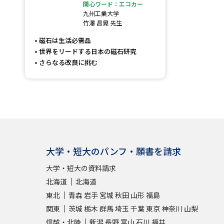
関心ワード：エコカー
九州工業大学
竹澤 昌晃 先生
磁石は生活必需品
世界をリードする日本の磁石研究
さらなる改良に挑む
大学・短大のパンフ・願書を請求
大学・短大の資料請求
北海道
北海道
東北
青森
岩手
宮城
秋田
山形
福島
関東
茨城
栃木
群馬
埼玉
千葉
東京
神奈川
山梨
信越・北陸
新潟
長野
富山
石川
福井