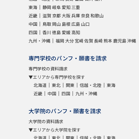
東海
静岡
岐阜
愛知
三重
近畿
滋賀
京都
大阪
兵庫
奈良
和歌山
中国
鳥取
岡山
島根
広島
山口
四国
香川
徳島
愛媛
高知
九州・沖縄
福岡
大分
宮崎
佐賀
長崎
熊本
鹿児島
沖縄
専門学校のパンフ・願書を請求
専門学校の資料請求
▼エリアから専門学校を探す
北海道
東北
関東
信越・北陸
東海
近畿
中国
四国
九州・沖縄
大学院のパンフ・願書を請求
大学院の資料請求
▼エリアから大学院を探す
北海道
東北
関東
信越・北陸
東海