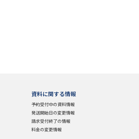
」の請求
高等学校卒業程度認定試験
格認定試験
大学検索
べる
資料に関する情報
ローバルに強い大学特集
予約受付中の資料情報
制度特集
デジタルパンフレット
発送開始日の変更情報
請求受付終了の情報
ジ（高3生用）
料金の変更情報
）