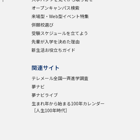
オープンキャンパス検索
学問検索
来場型・Web型イベント特集
併願校選び
受験スケジュールを立てよう
先輩が入学を決めた理由
新生活お役立ちガイド
野解説
学問の教科書
夢ナビライブ
関連サイト
テレメール全国一斉進学調査
夢ナビ
夢ナビライブ
いて
このサイトについて
生まれ年から始まる100年カレンダー
［人生100年時代］
・発送状況の確認
テレメール
お支払いサイト
問合せ先
テレメール進学カタログ
訂正のご案内