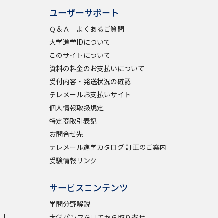
ユーザーサポート
Ｑ＆Ａ よくあるご質問
べる
大学進学IDについて
このサイトについて
ムから探す
資料の料金のお支払いについて
ライブ
受付内容・発送状況の確認
テレメールお支払いサイト
個人情報取扱規定
特定商取引表記
資料検索
お問合せ先
テレメール進学カタログ 訂正のご案内
受験情報リンク
う
先輩が入学を決めた理由
サービスコンテンツ
役立ちガイド
学問分野解説
学
大学パンフを見てから取り寄せ