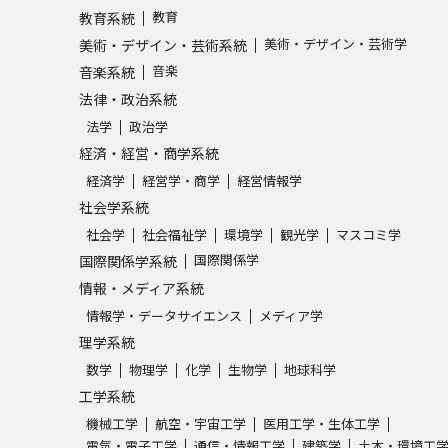
教育
教育系統
SELFBRAND特集ページ
美術・デザイン・芸術学
美術・デザイン・芸術系統
音楽
音楽系統
オープンキャンパスなどを調
法律・政治系統
オープンキャンパス検索
実施プログラ
法学
政治学
経済・経営・商学系統
来場型・Web型イベント特集
夢ナビ
経済学
経営学・商学
経営情報学
社会学系統
社会学
社会福祉学
環境学
観光学
マスコミ学
受験準備
国際関係学
国際関係学系統
情報・メディア系統
情報学・データサイエンス
メディア学
志望校・出願校を調べる
理学系統
数学
物理学
化学
生物学
地球科学
併願校選び
受験スケジュールを立てよ
工学系統
テレメール全国一斉進学調査
新生活お
機械工学
航空・宇宙工学
医用工学・生体工学
電気・電子工学
通信・情報工学
建築学
土木・環境工