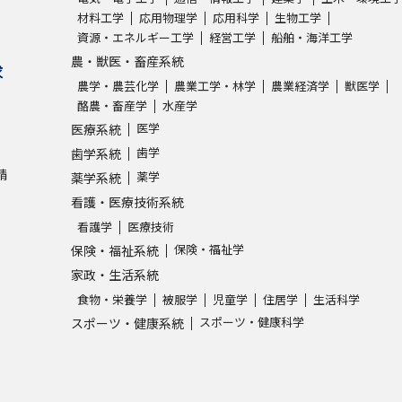
材料工学
応用物理学
応用科学
生物工学
資源・エネルギー工学
経営工学
船舶・海洋工学
学問発見
農・獣医・畜産系統
求
農学・農芸化学
農業工学・林学
農業経済学
獣医学
酪農・畜産学
水産学
大学で学びたい学問発見
医学
医療系統
歯学
歯学系統
学問のミニ講義「夢ナビ講義」
学問分
請
薬学
薬学系統
看護・医療技術系統
看護学
医療技術
ユーザーサポート
保険・福祉学
保険・福祉系統
家政・生活系統
Ｑ＆Ａ よくあるご質問
大学進学IDにつ
食物・栄養学
被服学
児童学
住居学
生活科学
スポーツ・健康科学
スポーツ・健康系統
資料の料金の
お支払いについて
受付内容
個人情報取扱規定
特定商取引表記
お
受験情報リンク