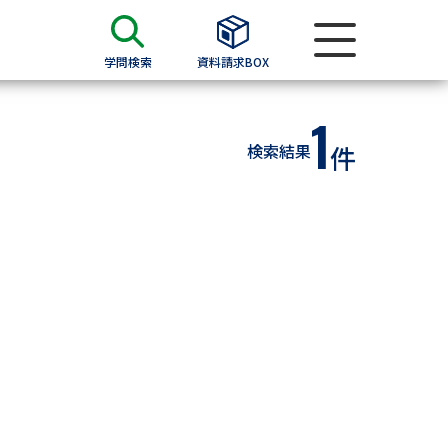
学問検索
資料請求BOX
1
資料検索
検索結果
件
求
願書
＆願書
過去問題集
求
留学・進学関連、塾・予備校