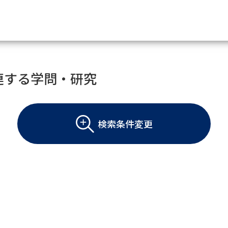
資料請求
連する学問・研究
大学・短大の資料種類から請
検索条件変更
大学パンフ
学部・学科パンフ
総合型選抜・学校推薦型選抜 募集要項＆
大学入学共通テスト利用選抜の募集要項
大学・短大以外の資料から請
専門学校の資料請求
大学院の資料請求