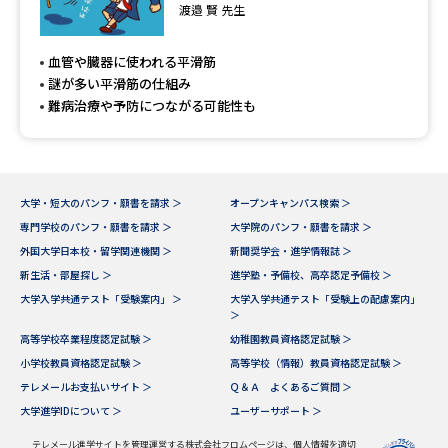
専門学校の資料請求
大学院の資料請求
渡邉 賢 先生
大学入学共通テスト「受験案
留学・進学関連、塾・予備校
血管や臓器に使われる平滑筋
内」の請求
謎が多い平滑筋の仕組み
大学入学共通テスト「受験上の
難病治療や予防につながる可能性も
高等学校卒業程度認定試験
配慮案内」の請求
幼稚園教員資格認定試験
小学校教員資格認定試験
大学・短大のパンフ・願書を請求 ＞
オープンキャンパス検索 ＞
高等学校（情報）教員資格認定
専門学校のパンフ・願書を請求 ＞
大学院のパンフ・願書を請求 ＞
試験
外国大学日本校・留学関連機関 ＞
新聞奨学会・進学情報誌 ＞
新生活・部屋探し ＞
進学塾・予備校、高卒認定予備校 ＞
大学入学共通テスト「受験案内」 ＞
大学入学共通テスト「受験上の配慮案内」
大学研究
大学検索
＞
高等学校卒業程度認定試験 ＞
幼稚園教員資格認定試験 ＞
小学校教員資格認定試験 ＞
高等学校（情報）教員資格認定試験 ＞
大学で学べる内容や特徴を調べる
テレメールお支払いサイト ＞
Ｑ＆Ａ よくあるご質問 ＞
大学進学IDについて ＞
ユーザーサポート ＞
国際・グローバルに強い大学特
新増設大学・学部・学科特集
集
テレメール進学サイトを管理運営する株式会社フロムページは、個人情報を適切