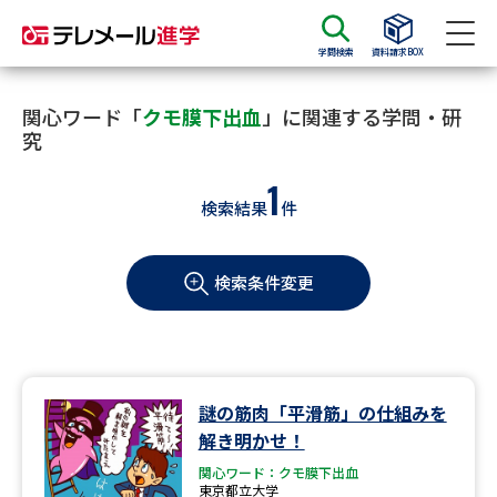
学問検索
資料請求BOX
資料請求
資料検索
関心ワード「
クモ膜下出血
」に関連する学問・研
究
1
大学・短大の資料種類から請求
検索結果
件
大学パンフ
学部・学科パンフ
検索条件変更
総合型選抜・学校推薦型選抜 募
大学入学共通テスト利用選抜の
集要項＆願書
募集要項＆願書
過去問題集
謎の筋肉「平滑筋」の仕組みを
大学・短大以外の資料から請求
解き明かせ！
関心ワード：クモ膜下出血
東京都立大学