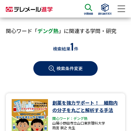
学問検索
資料請求BOX
資料請求
資料検索
関心ワード「
デング熱
」に関連する学問・研究
1
検索結果
件
大学・短大の資料種類から請求
検索条件変更
大学パンフ
学部・学科パンフ
総合型選抜・学校推薦型選抜 募
大学入学共通テスト利用選抜の
集要項＆願書
募集要項＆願書
過去問題集
創薬を強力サポート！ 細胞内
の分子を丸ごと解析する手法
大学・短大以外の資料から請求
関心ワード：デング熱
山陽小野田市立山口東京理科大学
雨宮 崇之 先生