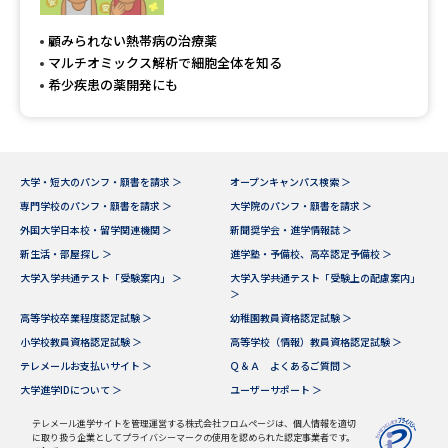
専門学校の資料請求
大学院の資料請求
顧みられない熱帯病の治療薬
大学入学共通テスト「受験案
留学・進学関連、塾・予備校
マルチオミックス解析で細胞全体を知る
内」の請求
希少疾患の薬開発にも
大学入学共通テスト「受験上の
高等学校卒業程度認定試験
配慮案内」の請求
幼稚園教員資格認定試験
小学校教員資格認定試験
大学・短大のパンフ・願書を請求 ＞
オープンキャンパス検索 ＞
専門学校のパンフ・願書を請求 ＞
大学院のパンフ・願書を請求 ＞
高等学校（情報）教員資格認定
試験
外国大学日本校・留学関連機関 ＞
新聞奨学会・進学情報誌 ＞
新生活・部屋探し ＞
進学塾・予備校、高卒認定予備校 ＞
大学入学共通テスト「受験案内」 ＞
大学入学共通テスト「受験上の配慮案内」
＞
大学研究
大学検索
高等学校卒業程度認定試験 ＞
幼稚園教員資格認定試験 ＞
小学校教員資格認定試験 ＞
高等学校（情報）教員資格認定試験 ＞
テレメールお支払いサイト ＞
Ｑ＆Ａ よくあるご質問 ＞
大学で学べる内容や特徴を調べる
大学進学IDについて ＞
ユーザーサポート ＞
国際・グローバルに強い大学特
テレメール進学サイトを管理運営する株式会社フロムページは、個人情報を適切
新増設大学・学部・学科特集
に取り扱う企業としてプライバシーマークの使用を認められた認定事業者です。
集