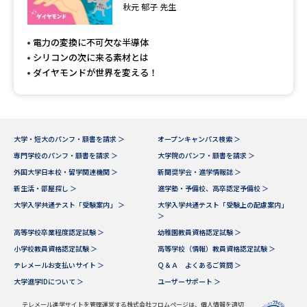
専門学校の資料請求
大学院の資料請求
秋元 郁子 先生
大学入学共通テスト「受験案
留学・進学関連、塾・予備校
電力の変換に不可欠な半導体
内」の請求
シリコンの次に来る素材とは
大学入学共通テスト「受験上の
ダイヤモンドが世界を変える！
高等学校卒業程度認定試験
配慮案内」の請求
幼稚園教員資格認定試験
小学校教員資格認定試験
大学・短大のパンフ・願書を請求 ＞
オープンキャンパス検索 ＞
高等学校（情報）教員資格認定
専門学校のパンフ・願書を請求 ＞
大学院のパンフ・願書を請求 ＞
試験
外国大学日本校・留学関連機関 ＞
新聞奨学会・進学情報誌 ＞
新生活・部屋探し ＞
進学塾・予備校、高卒認定予備校 ＞
大学入学共通テスト「受験案内」 ＞
大学入学共通テスト「受験上の配慮案内」
大学研究
大学検索
＞
高等学校卒業程度認定試験 ＞
幼稚園教員資格認定試験 ＞
小学校教員資格認定試験 ＞
高等学校（情報）教員資格認定試験 ＞
大学で学べる内容や特徴を調べる
テレメールお支払いサイト ＞
Ｑ＆Ａ よくあるご質問 ＞
大学進学IDについて ＞
ユーザーサポート ＞
国際・グローバルに強い大学特
新増設大学・学部・学科特集
集
テレメール進学サイトを管理運営する株式会社フロムページは、個人情報を適切