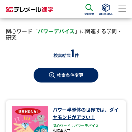
学問検索
資料請求BOX
資料請求
資料検索
関心ワード「
パワーデバイス
」に関連する学問・
研究
1
大学・短大の資料種類から請求
検索結果
件
大学パンフ
学部・学科パンフ
検索条件変更
総合型選抜・学校推薦型選抜 募
大学入学共通テスト利用選抜の
集要項＆願書
募集要項＆願書
過去問題集
パワー半導体の世界では、ダイ
大学・短大以外の資料から請求
ヤモンドがアツい！
関心ワード：パワーデバイス
和歌山大学