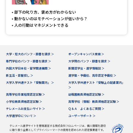
専門学校の資料請求
大学院の資料請求
部下の叱り方、褒め方がわからない
大学入学共通テスト「受験案
留学・進学関連、塾・予備校
動かないのはモチベーションが低いから？
内」の請求
人の行動はマネジメントできる
大学入学共通テスト「受験上の
高等学校卒業程度認定試験
配慮案内」の請求
幼稚園教員資格認定試験
小学校教員資格認定試験
大学・短大のパンフ・願書を請求 ＞
オープンキャンパス検索 ＞
専門学校のパンフ・願書を請求 ＞
大学院のパンフ・願書を請求 ＞
高等学校（情報）教員資格認定
試験
外国大学日本校・留学関連機関 ＞
新聞奨学会・進学情報誌 ＞
新生活・部屋探し ＞
進学塾・予備校、高卒認定予備校 ＞
大学入学共通テスト「受験案内」 ＞
大学入学共通テスト「受験上の配慮案内」
＞
大学研究
大学検索
高等学校卒業程度認定試験 ＞
幼稚園教員資格認定試験 ＞
小学校教員資格認定試験 ＞
高等学校（情報）教員資格認定試験 ＞
テレメールお支払いサイト ＞
Ｑ＆Ａ よくあるご質問 ＞
大学で学べる内容や特徴を調べる
大学進学IDについて ＞
ユーザーサポート ＞
国際・グローバルに強い大学特
テレメール進学サイトを管理運営する株式会社フロムページは、個人情報を適切
新増設大学・学部・学科特集
に取り扱う企業としてプライバシーマークの使用を認められた認定事業者です。
集