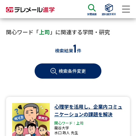
学問検索
資料請求BOX
資料請求
資料検索
関心ワード「
上司
」に関連する学問・研究
1
検索結果
件
大学・短大の資料種類から請求
検索条件変更
大学パンフ
学部・学科パンフ
総合型選抜・学校推薦型選抜 募
大学入学共通テスト利用選抜の
集要項＆願書
募集要項＆願書
過去問題集
心理学を活用し、企業内コミュ
ニケーションの課題を解決
大学・短大以外の資料から請求
関心ワード：上司
龍谷大学
水口 政人 先生