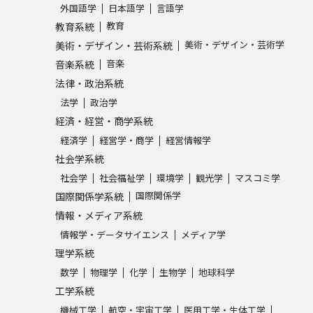
外国語学
日本語学
言語学
SELFBRAND特集ページ
教育
教育系統
美術・デザイン・芸術学
美術・デザイン・芸術系統
オープンキャンパスなどを調
音楽
音楽系統
法律・政治系統
オープンキャンパス検索
実施プログラ
法学
政治学
来場型・Web型イベント特集
夢ナビ
経済・経営・商学系統
経済学
経営学・商学
経営情報学
社会学系統
受験準備
社会学
社会福祉学
環境学
観光学
マスコミ学
国際関係学
国際関係学系統
情報・メディア系統
志望校・出願校を調べる
情報学・データサイエンス
メディア学
理学系統
併願校選び
受験スケジュールを立てよ
数学
物理学
化学
生物学
地球科学
テレメール全国一斉進学調査
新生活お
工学系統
機械工学
航空・宇宙工学
医用工学・生体工学