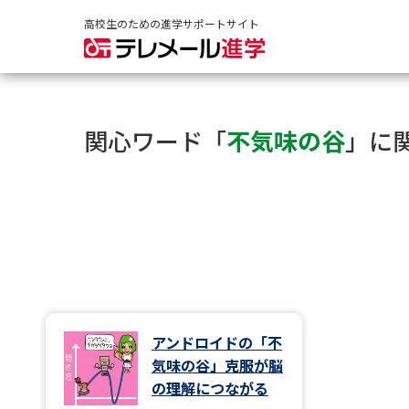
高校生のための進学サポートサイト
関心ワード「
不気味の谷
」に
アンドロイドの「不
気味の谷」克服が脳
の理解につながる