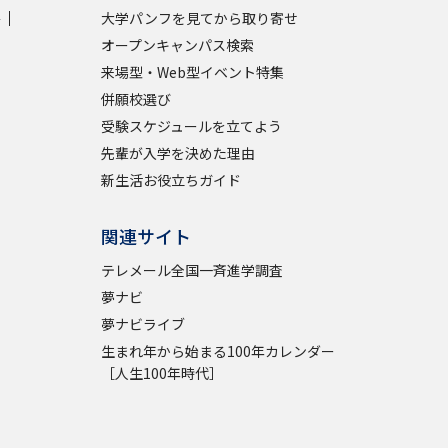
学
大学パンフを見てから取り寄せ
オープンキャンパス検索
学問検索
来場型・Web型イベント特集
併願校選び
受験スケジュールを立てよう
先輩が入学を決めた理由
野解説
学問の教科書
夢ナビライブ
新生活お役立ちガイド
関連サイト
テレメール全国一斉進学調査
夢ナビ
夢ナビライブ
いて
このサイトについて
生まれ年から始まる100年カレンダー
・発送状況の確認
テレメール
お支払いサイト
［人生100年時代］
問合せ先
テレメール進学カタログ
訂正のご案内