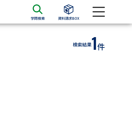
学問検索
資料請求BOX
1
資料検索
検索結果
件
求
願書
＆願書
過去問題集
求
留学・進学関連、塾・予備校