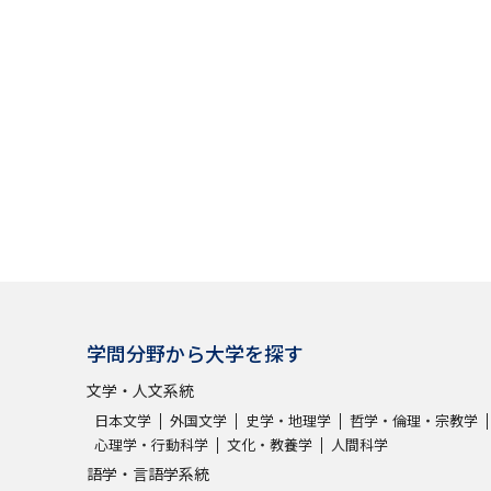
大学入学共通テスト「受験案内」の請求
大学入学共通テスト「受験上の配慮案内
幼稚園教員資格認定試験
小学校教員資
高等学校（情報）教員資格認定試験
大学研究
大学で学べる内容や特徴を調
学問分野から大学を探す
新増設大学・学部・学科特集
国際・グ
文学・人文系統
データサイエンス特集
奨学金・特待生
日本文学
外国文学
史学・地理学
哲学・倫理・宗教学
進路の３択
新学年スタート号特集ペー
心理学・行動科学
文化・教養学
人間科学
新学年スタート号特集ページ（高2生用
語学・言語学系統