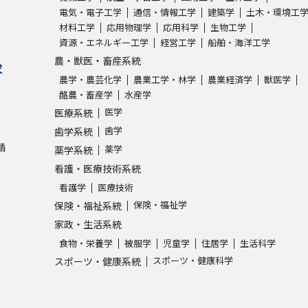
電気・電子工学
通信・情報工学
建築学
土木・環境工
材料工学
応用物理学
応用科学
生物工学
学問発見
資源・エネルギー工学
経営工学
船舶・海洋工学
農・獣医・畜産系統
求
農学・農芸化学
農業工学・林学
農業経済学
獣医学
大学で学びたい学問発見
酪農・畜産学
水産学
医学
医療系統
学問のミニ講義「夢ナビ講義」
学問分
歯学
歯学系統
請
薬学
薬学系統
看護・医療技術系統
ユーザーサポート
看護学
医療技術
保険・福祉学
保険・福祉系統
家政・生活系統
Ｑ＆Ａ よくあるご質問
大学進学IDにつ
食物・栄養学
被服学
児童学
住居学
生活科学
資料の料金の
お支払いについて
受付内容
スポーツ・健康科学
スポーツ・健康系統
個人情報取扱規定
特定商取引表記
お
受験情報リンク