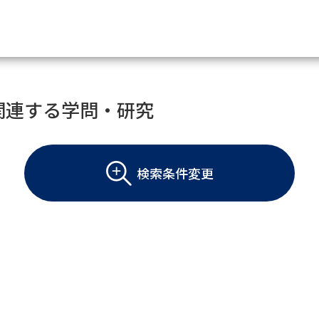
資料請求
関連する学問・研究
大学・短大の資料種類から請
検索条件変更
大学パンフ
学部・学科パンフ
総合型選抜・学校推薦型選抜 募集要項＆
大学入学共通テスト利用選抜の募集要項
大学・短大以外の資料から請
専門学校の資料請求
大学院の資料請求