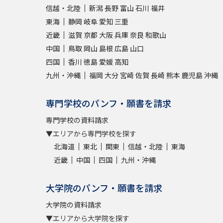
信越・北陸
新潟
長野
富山
石川
福井
東海
静岡
岐阜
愛知
三重
近畿
滋賀
京都
大阪
兵庫
奈良
和歌山
中国
鳥取
岡山
島根
広島
山口
四国
香川
徳島
愛媛
高知
九州・沖縄
福岡
大分
宮崎
佐賀
長崎
熊本
鹿児島
沖縄
専門学校のパンフ・願書を請求
専門学校の資料請求
▼エリアから専門学校を探す
北海道
東北
関東
信越・北陸
東海
近畿
中国
四国
九州・沖縄
大学院のパンフ・願書を請求
大学院の資料請求
▼エリアから大学院を探す