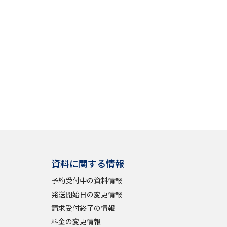
」の請求
高等学校卒業程度認定試験
格認定試験
大学検索
べる
資料に関する情報
ローバルに強い大学特集
予約受付中の資料情報
制度特集
デジタルパンフレット
発送開始日の変更情報
ジ（高3生用）
請求受付終了の情報
）
料金の変更情報