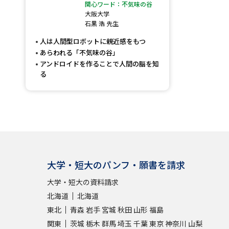
関心ワード：不気味の谷
大阪大学
石黒 浩 先生
人は人間型ロボットに親近感をもつ
あらわれる「不気味の谷」
アンドロイドを作ることで人間の脳を知
る
大学・短大のパンフ・願書を請求
大学・短大の資料請求
北海道
北海道
東北
青森
岩手
宮城
秋田
山形
福島
関東
茨城
栃木
群馬
埼玉
千葉
東京
神奈川
山梨