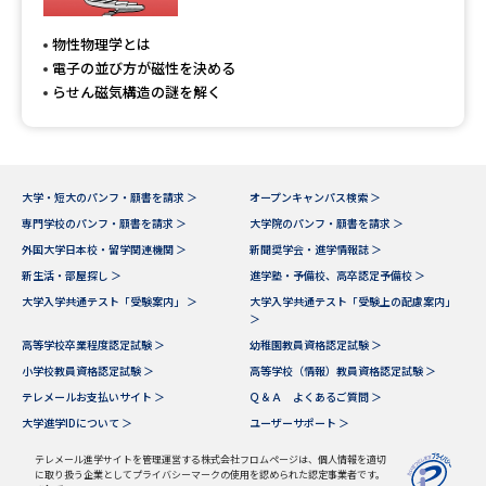
専門学校の資料請求
大学院の資料請求
物性物理学とは
大学入学共通テスト「受験案
留学・進学関連、塾・予備校
電子の並び方が磁性を決める
内」の請求
らせん磁気構造の謎を解く
大学入学共通テスト「受験上の
高等学校卒業程度認定試験
配慮案内」の請求
幼稚園教員資格認定試験
小学校教員資格認定試験
大学・短大のパンフ・願書を請求 ＞
オープンキャンパス検索 ＞
専門学校のパンフ・願書を請求 ＞
大学院のパンフ・願書を請求 ＞
高等学校（情報）教員資格認定
試験
外国大学日本校・留学関連機関 ＞
新聞奨学会・進学情報誌 ＞
新生活・部屋探し ＞
進学塾・予備校、高卒認定予備校 ＞
大学入学共通テスト「受験案内」 ＞
大学入学共通テスト「受験上の配慮案内」
＞
大学研究
大学検索
高等学校卒業程度認定試験 ＞
幼稚園教員資格認定試験 ＞
小学校教員資格認定試験 ＞
高等学校（情報）教員資格認定試験 ＞
テレメールお支払いサイト ＞
Ｑ＆Ａ よくあるご質問 ＞
大学で学べる内容や特徴を調べる
大学進学IDについて ＞
ユーザーサポート ＞
国際・グローバルに強い大学特
テレメール進学サイトを管理運営する株式会社フロムページは、個人情報を適切
新増設大学・学部・学科特集
に取り扱う企業としてプライバシーマークの使用を認められた認定事業者です。
集