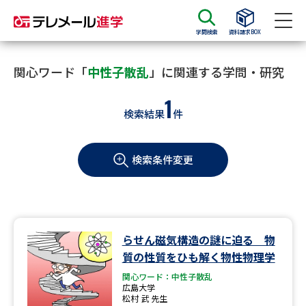
学問検索
資料請求BOX
資料請求
資料検索
関心ワード「
中性子散乱
」に関連する学問・研究
1
検索結果
件
大学・短大の資料種類から請求
検索条件変更
大学パンフ
学部・学科パンフ
総合型選抜・学校推薦型選抜 募
大学入学共通テスト利用選抜の
集要項＆願書
募集要項＆願書
過去問題集
らせん磁気構造の謎に迫る 物
質の性質をひも解く物性物理学
大学・短大以外の資料から請求
関心ワード：中性子散乱
広島大学
松村 武 先生