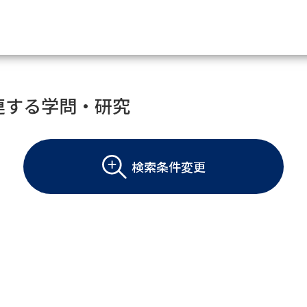
資料請求
連する学問・研究
大学・短大の資料種類から請
検索条件変更
大学パンフ
学部・学科パンフ
総合型選抜・学校推薦型選抜 募集要項＆
大学入学共通テスト利用選抜の募集要項
大学・短大以外の資料から請
専門学校の資料請求
大学院の資料請求