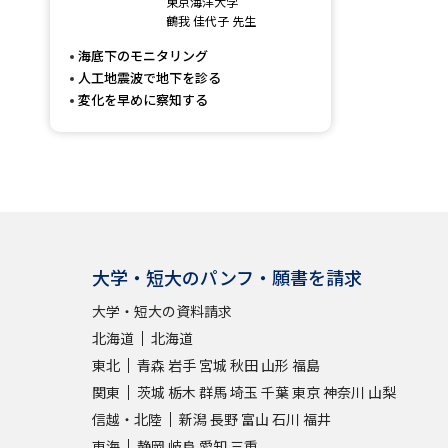
東京海洋大学
鶴我 佳代子 先生
海底下のモニタリング
人工地震波で地下を診る
変化を早めに察知する
大学・短大のパンフ・願書を請求
大学・短大の資料請求
北海道
北海道
東北
青森
岩手
宮城
秋田
山形
福島
関東
茨城
栃木
群馬
埼玉
千葉
東京
神奈川
山梨
信越・北陸
新潟
長野
富山
石川
福井
東海
静岡
岐阜
愛知
三重