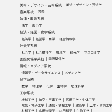
SELFBRAND特集ページ
美術・デザイン・芸術学
美術・デザイン・芸術系統
音楽
音楽系統
法律・政治系統
オープンキャンパスなどを調
法学
政治学
オープンキャンパス検索
実施プログラ
経済・経営・商学系統
経済学
経営学・商学
経営情報学
来場型・Web型イベント特集
夢ナビ
社会学系統
社会学
社会福祉学
環境学
観光学
マスコミ学
国際関係学
国際関係学系統
受験準備
情報・メディア系統
情報学・データサイエンス
メディア学
理学系統
志望校・出願校を調べる
数学
物理学
化学
生物学
地球科学
工学系統
併願校選び
受験スケジュールを立てよ
機械工学
航空・宇宙工学
医用工学・生体工学
テレメール全国一斉進学調査
新生活お
電気・電子工学
通信・情報工学
建築学
土木・環境工
材料工学
応用物理学
応用科学
生物工学