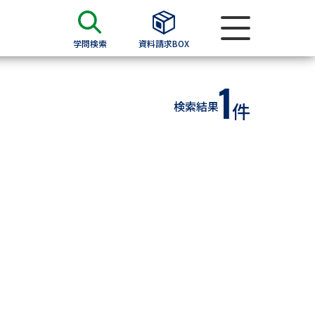
学問検索
資料請求BOX
1
資料検索
検索結果
件
求
願書
＆願書
過去問題集
求
留学・進学関連、塾・予備校