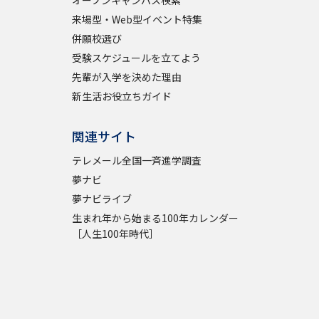
オープンキャンパス検索
来場型・Web型イベント特集
学問検索
併願校選び
受験スケジュールを立てよう
先輩が入学を決めた理由
新生活お役立ちガイド
野解説
学問の教科書
夢ナビライブ
関連サイト
テレメール全国一斉進学調査
夢ナビ
夢ナビライブ
生まれ年から始まる100年カレンダー
［人生100年時代］
いて
このサイトについて
・発送状況の確認
テレメール
お支払いサイト
問合せ先
テレメール進学カタログ
訂正のご案内