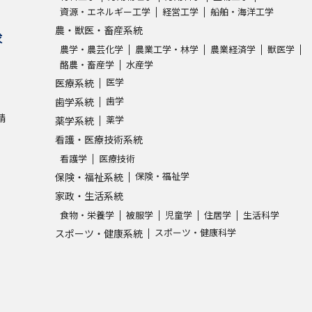
資源・エネルギー工学
経営工学
船舶・海洋工学
農・獣医・畜産系統
学問発見
求
農学・農芸化学
農業工学・林学
農業経済学
獣医学
酪農・畜産学
水産学
医学
医療系統
大学で学びたい学問発見
歯学
歯学系統
請
薬学
薬学系統
学問のミニ講義「夢ナビ講義」
学問分
看護・医療技術系統
看護学
医療技術
保険・福祉学
保険・福祉系統
ユーザーサポート
家政・生活系統
食物・栄養学
被服学
児童学
住居学
生活科学
Ｑ＆Ａ よくあるご質問
大学進学IDにつ
スポーツ・健康科学
スポーツ・健康系統
資料の料金の
お支払いについて
受付内容
個人情報取扱規定
特定商取引表記
お
受験情報リンク