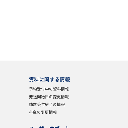
」の請求
高等学校卒業程度認定試験
格認定試験
大学検索
資料に関する情報
べる
予約受付中の資料情報
ローバルに強い大学特集
発送開始日の変更情報
制度特集
デジタルパンフレット
請求受付終了の情報
料金の変更情報
ジ（高3生用）
）