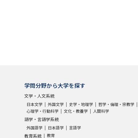
大学入学共通テスト「受験案内」の請求
大学入学共通テスト「受験上の配慮案内
幼稚園教員資格認定試験
小学校教員資
高等学校（情報）教員資格認定試験
大学研究
学問分野から大学を探す
大学で学べる内容や特徴を調
文学・人文系統
新増設大学・学部・学科特集
国際・グ
日本文学
外国文学
史学・地理学
哲学・倫理・宗教学
心理学・行動科学
文化・教養学
人間科学
データサイエンス特集
奨学金・特待生
語学・言語学系統
進路の３択
新学年スタート号特集ペー
外国語学
日本語学
言語学
新学年スタート号特集ページ（高2生用
教育
教育系統