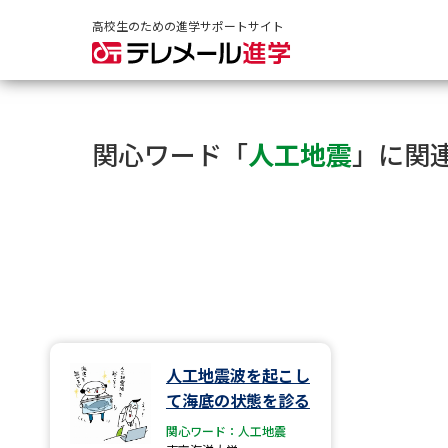
高校生のための進学サポートサイト
関心ワード「
人工地震
」に関
人工地震波を起こし
て海底の状態を診る
関心ワード：人工地震