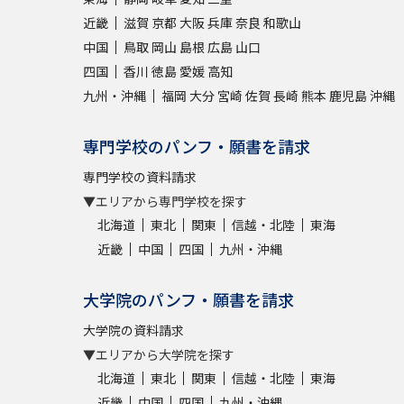
近畿
滋賀
京都
大阪
兵庫
奈良
和歌山
中国
鳥取
岡山
島根
広島
山口
四国
香川
徳島
愛媛
高知
九州・沖縄
福岡
大分
宮崎
佐賀
長崎
熊本
鹿児島
沖縄
専門学校のパンフ・願書を請求
専門学校の資料請求
▼エリアから専門学校を探す
北海道
東北
関東
信越・北陸
東海
近畿
中国
四国
九州・沖縄
大学院のパンフ・願書を請求
大学院の資料請求
▼エリアから大学院を探す
北海道
東北
関東
信越・北陸
東海
近畿
中国
四国
九州・沖縄