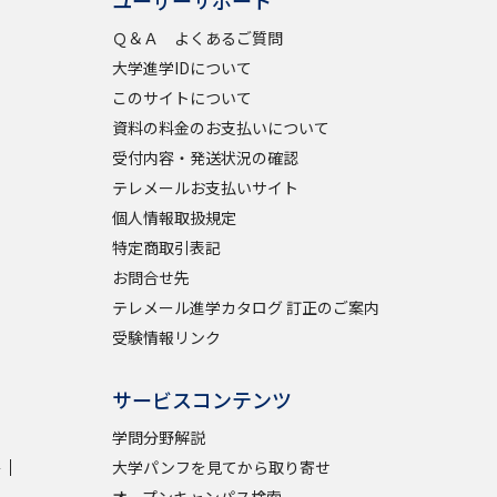
ユーザーサポート
Ｑ＆Ａ よくあるご質問
大学進学IDについて
べる
このサイトについて
資料の料金のお支払いについて
ムから探す
受付内容・発送状況の確認
ライブ
テレメールお支払いサイト
個人情報取扱規定
特定商取引表記
資料検索
お問合せ先
テレメール進学カタログ 訂正のご案内
受験情報リンク
サービスコンテンツ
う
先輩が入学を決めた理由
学問分野解説
役立ちガイド
学
大学パンフを見てから取り寄せ