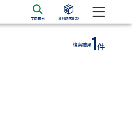
学問検索
資料請求BOX
1
資料検索
検索結果
件
求
願書
＆願書
過去問題集
求
留学・進学関連、塾・予備校