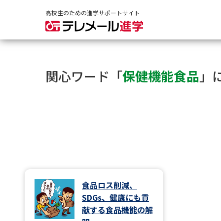
高校生のための進学サポートサイト
関心ワード「
保健機能食品
」
食品ロス削減、
SDGs、健康にも貢
献する食品機能の解