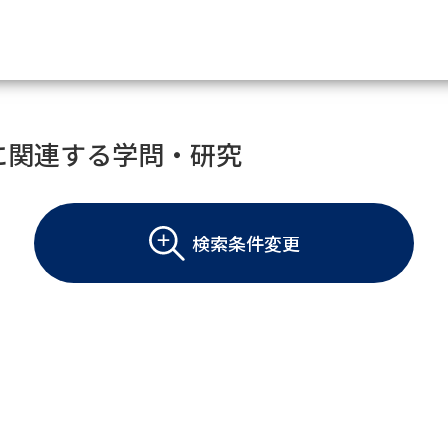
資料請求
に関連する学問・研究
大学・短大の資料種類から請
検索条件変更
大学パンフ
学部・学科パンフ
総合型選抜・学校推薦型選抜 募集要項＆
大学入学共通テスト利用選抜の募集要項
大学・短大以外の資料から請
専門学校の資料請求
大学院の資料請求