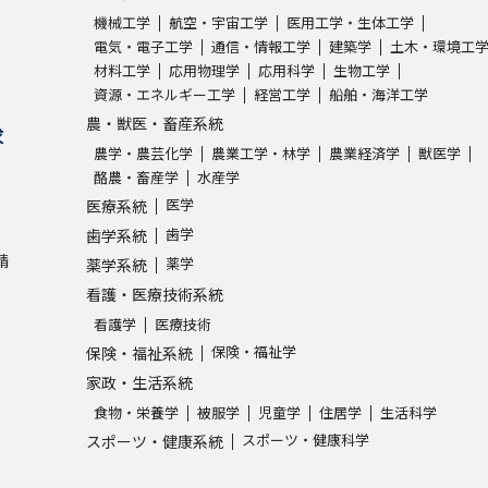
機械工学
航空・宇宙工学
医用工学・生体工学
電気・電子工学
通信・情報工学
建築学
土木・環境工
学問発見
材料工学
応用物理学
応用科学
生物工学
資源・エネルギー工学
経営工学
船舶・海洋工学
農・獣医・畜産系統
求
大学で学びたい学問発見
農学・農芸化学
農業工学・林学
農業経済学
獣医学
酪農・畜産学
水産学
学問のミニ講義「夢ナビ講義」
学問分
医学
医療系統
歯学
歯学系統
請
薬学
薬学系統
ユーザーサポート
看護・医療技術系統
看護学
医療技術
保険・福祉学
保険・福祉系統
Ｑ＆Ａ よくあるご質問
大学進学IDにつ
家政・生活系統
資料の料金の
お支払いについて
受付内容
食物・栄養学
被服学
児童学
住居学
生活科学
個人情報取扱規定
特定商取引表記
お
スポーツ・健康科学
スポーツ・健康系統
受験情報リンク