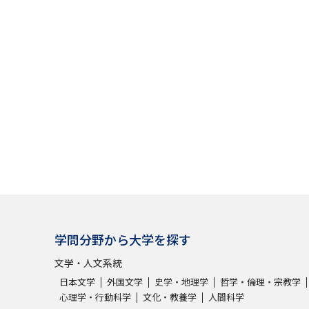
大学入学共通テスト「受験案内」の請求
大学入学共通テスト「受験上の配慮案内
幼稚園教員資格認定試験
小学校教員資
高等学校（情報）教員資格認定試験
大学研究
大学で学べる内容や特徴を調
新増設大学・学部・学科特集
国際・グ
学問分野から大学を探す
データサイエンス特集
奨学金・特待生
文学・人文系統
進路の３択
新学年スタート号特集ペー
日本文学
外国文学
史学・地理学
哲学・倫理・宗教学
心理学・行動科学
文化・教養学
人間科学
新学年スタート号特集ページ（高2生用