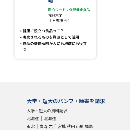
明
関心ワード：保健機能食品
佐賀大学
井上 奈穂 先生
健康に役立つ食品って？
廃棄されるものを資源として活用
食品の機能解明が人にも地球にも役立
つ
大学・短大のパンフ・願書を請求
大学・短大の資料請求
北海道
北海道
東北
青森
岩手
宮城
秋田
山形
福島