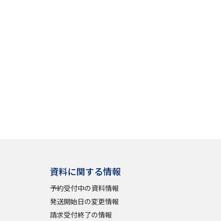
」の請求
高等学校卒業程度認定試験
格認定試験
大学検索
べる
ローバルに強い大学特集
資料に関する情報
制度特集
デジタルパンフレット
予約受付中の資料情報
ジ（高3生用）
発送開始日の変更情報
）
請求受付終了の情報