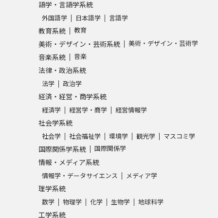
語学・言語学系統
SELFBRAND特集ページ
外国語学
日本語学
言語学
教育
教育系統
オープンキャンパスなどを調
美術・デザイン・芸術学
美術・デザイン・芸術系統
音楽
音楽系統
オープンキャンパス検索
実施プログラ
法律・政治系統
来場型・Web型イベント特集
夢ナビ
法学
政治学
経済・経営・商学系統
経済学
経営学・商学
経営情報学
受験準備
社会学系統
社会学
社会福祉学
環境学
観光学
マスコミ学
国際関係学
国際関係学系統
志望校・出願校を調べる
情報・メディア系統
情報学・データサイエンス
メディア学
併願校選び
受験スケジュールを立てよ
理学系統
テレメール全国一斉進学調査
新生活お
数学
物理学
化学
生物学
地球科学
工学系統