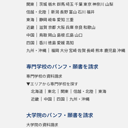
関東
茨城
栃木
群馬
埼玉
千葉
東京
神奈川
山梨
信越・北陸
新潟
長野
富山
石川
福井
東海
静岡
岐阜
愛知
三重
近畿
滋賀
京都
大阪
兵庫
奈良
和歌山
中国
鳥取
岡山
島根
広島
山口
四国
香川
徳島
愛媛
高知
九州・沖縄
福岡
大分
宮崎
佐賀
長崎
熊本
鹿児島
沖縄
専門学校のパンフ・願書を請求
専門学校の資料請求
▼エリアから専門学校を探す
北海道
東北
関東
信越・北陸
東海
近畿
中国
四国
九州・沖縄
大学院のパンフ・願書を請求
大学院の資料請求