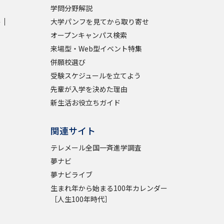
学問分野解説
学
大学パンフを見てから取り寄せ
学問検索
オープンキャンパス検索
来場型・Web型イベント特集
併願校選び
受験スケジュールを立てよう
野解説
学問の教科書
夢ナビライブ
先輩が入学を決めた理由
新生活お役立ちガイド
関連サイト
テレメール全国一斉進学調査
夢ナビ
いて
このサイトについて
夢ナビライブ
・発送状況の確認
テレメール
お支払いサイト
生まれ年から始まる100年カレンダー
問合せ先
テレメール進学カタログ
訂正のご案内
［人生100年時代］