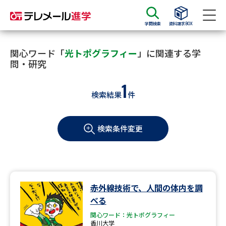
学問検索
資料請求BOX
資料請求
資料検索
関心ワード「
光トポグラフィー
」に関連する学
問・研究
1
大学・短大の資料種類から請求
検索結果
件
大学パンフ
学部・学科パンフ
検索条件変更
総合型選抜・学校推薦型選抜 募
大学入学共通テスト利用選抜の
集要項＆願書
募集要項＆願書
過去問題集
赤外線技術で、人間の体内を調
大学・短大以外の資料から請求
べる
関心ワード：光トポグラフィー
香川大学