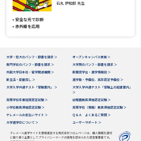
専門学校の資料請求
大学院の資料請求
石丸 伊知郎 先生
大学入学共通テスト「受験案
留学・進学関連、塾・予備校
安全な光で診断
内」の請求
赤外線を応用
大学入学共通テスト「受験上の
高等学校卒業程度認定試験
配慮案内」の請求
幼稚園教員資格認定試験
小学校教員資格認定試験
大学・短大のパンフ・願書を請求 ＞
オープンキャンパス検索 ＞
専門学校のパンフ・願書を請求 ＞
大学院のパンフ・願書を請求 ＞
高等学校（情報）教員資格認定
外国大学日本校・留学関連機関 ＞
新聞奨学会・進学情報誌 ＞
試験
新生活・部屋探し ＞
進学塾・予備校、高卒認定予備校 ＞
大学入学共通テスト「受験案内」 ＞
大学入学共通テスト「受験上の配慮案内」
＞
大学研究
大学検索
高等学校卒業程度認定試験 ＞
幼稚園教員資格認定試験 ＞
小学校教員資格認定試験 ＞
高等学校（情報）教員資格認定試験 ＞
テレメールお支払いサイト ＞
Ｑ＆Ａ よくあるご質問 ＞
大学で学べる内容や特徴を調べる
大学進学IDについて ＞
ユーザーサポート ＞
テレメール進学サイトを管理運営する株式会社フロムページは、個人情報を適切
国際・グローバルに強い大学特
新増設大学・学部・学科特集
に取り扱う企業としてプライバシーマークの使用を認められた認定事業者です。
集