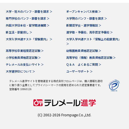
データサイエンス特集
奨学金・特待生制度特集
大学・短大のパンフ・願書を請求 ＞
オープンキャンパス検索 ＞
専門学校のパンフ・願書を請求 ＞
大学院のパンフ・願書を請求 ＞
外国大学日本校・留学関連機関 ＞
新聞奨学会・進学情報誌 ＞
デジタルパンフレット
進路の３択
新生活・部屋探し ＞
進学塾・予備校、高卒認定予備校 ＞
大学入学共通テスト「受験案内」 ＞
大学入学共通テスト「受験上の配慮案内」
新学年スタート号特集ページ
新学年スタート号特集ページ
＞
（高3生用）
（高2生用）
高等学校卒業程度認定試験 ＞
幼稚園教員資格認定試験 ＞
小学校教員資格認定試験 ＞
高等学校（情報）教員資格認定試験 ＞
SELFBRAND特集ページ
テレメールお支払いサイト ＞
Ｑ＆Ａ よくあるご質問 ＞
大学進学IDについて ＞
ユーザーサポート ＞
オープンキャンパスなどを調べる
テレメール進学サイトを管理運営する株式会社フロムページは、個人情報を適切
に取り扱う企業としてプライバシーマークの使用を認められた認定事業者です。
オープンキャンパス検索
実施プログラムから探す
登録番号 10860126
来場型・Web型イベント特集
夢ナビライブ
(C) 2002-2026 Frompage.Co.,Ltd.