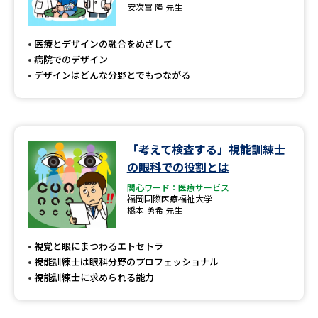
専門学校の資料請求
大学院の資料請求
安次富 隆 先生
大学入学共通テスト「受験案
留学・進学関連、塾・予備校
医療とデザインの融合をめざして
内」の請求
病院でのデザイン
大学入学共通テスト「受験上の
デザインはどんな分野とでもつながる
高等学校卒業程度認定試験
配慮案内」の請求
幼稚園教員資格認定試験
小学校教員資格認定試験
「考えて検査する」視能訓練士
高等学校（情報）教員資格認定
試験
の眼科での役割とは
関心ワード：医療サービス
福岡国際医療福祉大学
橋本 勇希 先生
大学研究
大学検索
視覚と眼にまつわるエトセトラ
視能訓練士は眼科分野のプロフェッショナル
大学で学べる内容や特徴を調べる
視能訓練士に求められる能力
国際・グローバルに強い大学特
新増設大学・学部・学科特集
集