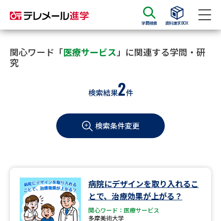
学問検索
資料請求BOX
資料請求
資料検索
関心ワード「
医療サービス
」に関連する学問・研
究
2
大学・短大の資料種類から請求
検索結果
件
大学パンフ
学部・学科パンフ
検索条件変更
総合型選抜・学校推薦型選抜 募
大学入学共通テスト利用選抜の
集要項＆願書
募集要項＆願書
過去問題集
病院にデザインを取り入れるこ
大学・短大以外の資料から請求
とで、治療効果が上がる？
関心ワード：医療サービス
多摩美術大学