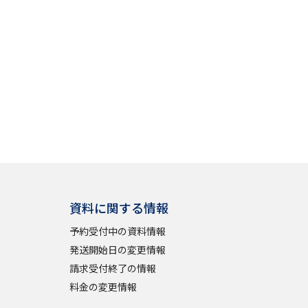
」の請求
高等学校卒業程度認定試験
格認定試験
大学検索
べる
資料に関する情報
ローバルに強い大学特集
予約受付中の資料情報
制度特集
デジタルパンフレット
発送開始日の変更情報
請求受付終了の情報
ジ（高3生用）
料金の変更情報
）