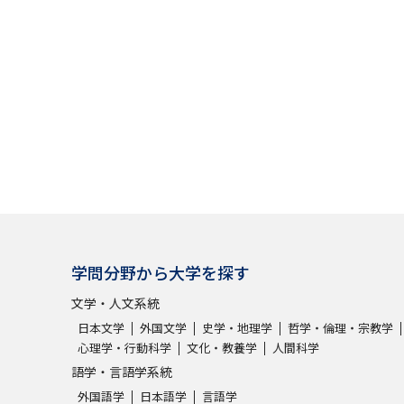
大学入学共通テスト「受験案内」の請求
大学入学共通テスト「受験上の配慮案内
幼稚園教員資格認定試験
小学校教員資
高等学校（情報）教員資格認定試験
大学研究
大学で学べる内容や特徴を調
学問分野から大学を探す
新増設大学・学部・学科特集
国際・グ
文学・人文系統
データサイエンス特集
奨学金・特待生
日本文学
外国文学
史学・地理学
哲学・倫理・宗教学
心理学・行動科学
文化・教養学
人間科学
進路の３択
新学年スタート号特集ペー
語学・言語学系統
新学年スタート号特集ページ（高2生用
外国語学
日本語学
言語学