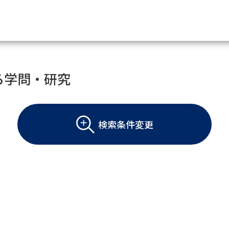
資料請求
る学問・研究
大学・短大の資料種類から請
検索条件変更
大学パンフ
学部・学科パンフ
総合型選抜・学校推薦型選抜 募集要項＆
大学入学共通テスト利用選抜の募集要項
大学・短大以外の資料から請
専門学校の資料請求
大学院の資料請求