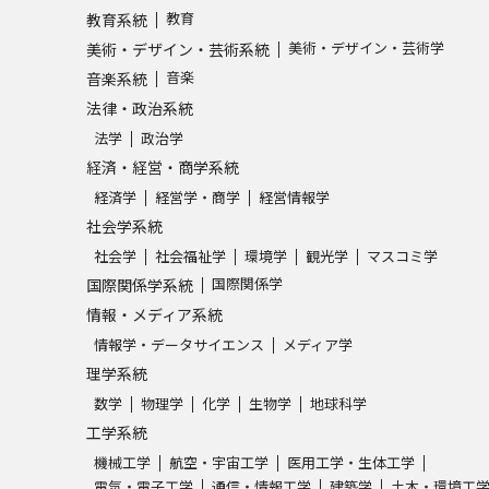
教育
教育系統
SELFBRAND特集ページ
美術・デザイン・芸術学
美術・デザイン・芸術系統
音楽
音楽系統
オープンキャンパスなどを調
法律・政治系統
オープンキャンパス検索
実施プログラ
法学
政治学
経済・経営・商学系統
来場型・Web型イベント特集
夢ナビ
経済学
経営学・商学
経営情報学
社会学系統
社会学
社会福祉学
環境学
観光学
マスコミ学
受験準備
国際関係学
国際関係学系統
情報・メディア系統
情報学・データサイエンス
メディア学
志望校・出願校を調べる
理学系統
数学
物理学
化学
生物学
地球科学
併願校選び
受験スケジュールを立てよ
工学系統
テレメール全国一斉進学調査
新生活お
機械工学
航空・宇宙工学
医用工学・生体工学
電気・電子工学
通信・情報工学
建築学
土木・環境工