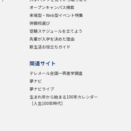
オープンキャンパス検索
学問検索
来場型・Web型イベント特集
併願校選び
受験スケジュールを立てよう
先輩が入学を決めた理由
新生活お役立ちガイド
野解説
学問の教科書
夢ナビライブ
関連サイト
テレメール全国一斉進学調査
夢ナビ
夢ナビライブ
いて
このサイトについて
生まれ年から始まる100年カレンダー
［人生100年時代］
・発送状況の確認
テレメール
お支払いサイト
問合せ先
テレメール進学カタログ
訂正のご案内