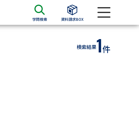
学問検索
資料請求BOX
1
資料検索
検索結果
件
求
願書
＆願書
過去問題集
求
留学・進学関連、塾・予備校