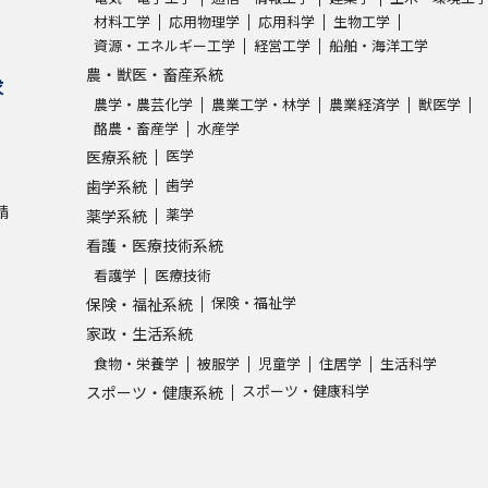
材料工学
応用物理学
応用科学
生物工学
資源・エネルギー工学
経営工学
船舶・海洋工学
学問発見
農・獣医・畜産系統
求
農学・農芸化学
農業工学・林学
農業経済学
獣医学
酪農・畜産学
水産学
大学で学びたい学問発見
医学
医療系統
歯学
歯学系統
学問のミニ講義「夢ナビ講義」
学問分
請
薬学
薬学系統
看護・医療技術系統
看護学
医療技術
ユーザーサポート
保険・福祉学
保険・福祉系統
家政・生活系統
Ｑ＆Ａ よくあるご質問
大学進学IDにつ
食物・栄養学
被服学
児童学
住居学
生活科学
スポーツ・健康科学
スポーツ・健康系統
資料の料金の
お支払いについて
受付内容
個人情報取扱規定
特定商取引表記
お
受験情報リンク