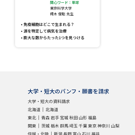
関心ワード：単球
東京科学大学
樗木 俊聡 先生
免疫細胞はどこで生まれる？
源を特定して病気を治療
膨大な数からたった1つを見つける
大学・短大のパンフ・願書を請求
大学・短大の資料請求
北海道
北海道
東北
青森
岩手
宮城
秋田
山形
福島
関東
茨城
栃木
群馬
埼玉
千葉
東京
神奈川
山梨
信越・北陸
新潟
長野
富山
石川
福井