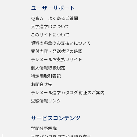
ユーザーサポート
Ｑ＆Ａ よくあるご質問
べる
大学進学IDについて
このサイトについて
ムから探す
資料の料金のお支払いについて
ライブ
受付内容・発送状況の確認
テレメールお支払いサイト
個人情報取扱規定
特定商取引表記
資料検索
お問合せ先
テレメール進学カタログ 訂正のご案内
受験情報リンク
う
先輩が入学を決めた理由
サービスコンテンツ
役立ちガイド
学問分野解説
学
大学パンフを見てから取り寄せ