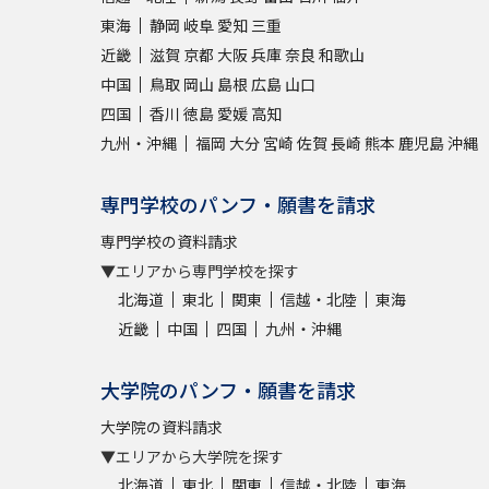
東海
静岡
岐阜
愛知
三重
近畿
滋賀
京都
大阪
兵庫
奈良
和歌山
中国
鳥取
岡山
島根
広島
山口
四国
香川
徳島
愛媛
高知
九州・沖縄
福岡
大分
宮崎
佐賀
長崎
熊本
鹿児島
沖縄
専門学校のパンフ・願書を請求
専門学校の資料請求
▼エリアから専門学校を探す
北海道
東北
関東
信越・北陸
東海
近畿
中国
四国
九州・沖縄
大学院のパンフ・願書を請求
大学院の資料請求
▼エリアから大学院を探す
北海道
東北
関東
信越・北陸
東海