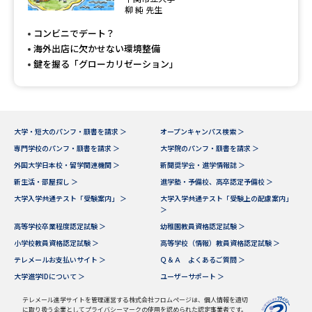
専門学校の資料請求
大学院の資料請求
柳 純 先生
コンビニでデート？
大学入学共通テスト「受験案
留学・進学関連、塾・予備校
内」の請求
海外出店に欠かせない環境整備
鍵を握る「グローカリゼーション」
大学入学共通テスト「受験上の
高等学校卒業程度認定試験
配慮案内」の請求
幼稚園教員資格認定試験
小学校教員資格認定試験
大学・短大のパンフ・願書を請求 ＞
オープンキャンパス検索 ＞
高等学校（情報）教員資格認定
専門学校のパンフ・願書を請求 ＞
大学院のパンフ・願書を請求 ＞
試験
外国大学日本校・留学関連機関 ＞
新聞奨学会・進学情報誌 ＞
新生活・部屋探し ＞
進学塾・予備校、高卒認定予備校 ＞
大学入学共通テスト「受験案内」 ＞
大学入学共通テスト「受験上の配慮案内」
大学研究
大学検索
＞
高等学校卒業程度認定試験 ＞
幼稚園教員資格認定試験 ＞
小学校教員資格認定試験 ＞
高等学校（情報）教員資格認定試験 ＞
テレメールお支払いサイト ＞
Ｑ＆Ａ よくあるご質問 ＞
大学で学べる内容や特徴を調べる
大学進学IDについて ＞
ユーザーサポート ＞
国際・グローバルに強い大学特
テレメール進学サイトを管理運営する株式会社フロムページは、個人情報を適切
新増設大学・学部・学科特集
集
に取り扱う企業としてプライバシーマークの使用を認められた認定事業者です。