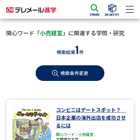
学問検索
資料請求BOX
資料請求
資料検索
関心ワード「
小売経営
」に関連する学問・研究
1
検索結果
件
大学・短大の資料種類から請求
検索条件変更
大学パンフ
学部・学科パンフ
総合型選抜・学校推薦型選抜 募
大学入学共通テスト利用選抜の
集要項＆願書
募集要項＆願書
過去問題集
コンビニはデートスポット？
日本企業の海外出店を成功させ
大学・短大以外の資料から請求
るには
関心ワード：小売経営
下関市立大学