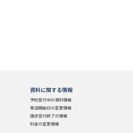
」の請求
高等学校卒業程度認定試験
格認定試験
大学検索
べる
資料に関する情報
ローバルに強い大学特集
予約受付中の資料情報
制度特集
デジタルパンフレット
発送開始日の変更情報
請求受付終了の情報
ジ（高3生用）
料金の変更情報
）