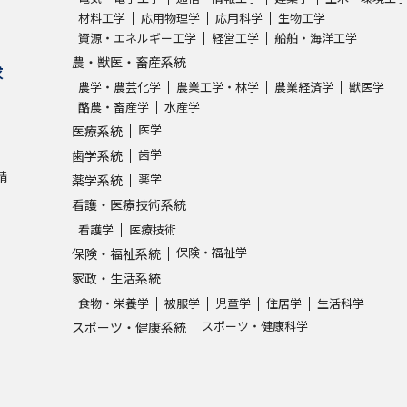
材料工学
応用物理学
応用科学
生物工学
資源・エネルギー工学
経営工学
船舶・海洋工学
学問発見
農・獣医・畜産系統
求
農学・農芸化学
農業工学・林学
農業経済学
獣医学
酪農・畜産学
水産学
大学で学びたい学問発見
医学
医療系統
歯学
歯学系統
学問のミニ講義「夢ナビ講義」
学問分
請
薬学
薬学系統
看護・医療技術系統
看護学
医療技術
ユーザーサポート
保険・福祉学
保険・福祉系統
家政・生活系統
Ｑ＆Ａ よくあるご質問
大学進学IDにつ
食物・栄養学
被服学
児童学
住居学
生活科学
スポーツ・健康科学
スポーツ・健康系統
資料の料金の
お支払いについて
受付内容
個人情報取扱規定
特定商取引表記
お
受験情報リンク