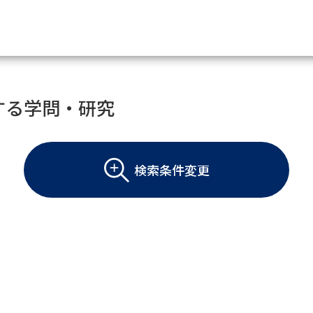
資料請求
する学問・研究
大学・短大の資料種類から請
検索条件変更
大学パンフ
学部・学科パンフ
総合型選抜・学校推薦型選抜 募集要項＆
大学入学共通テスト利用選抜の募集要項
大学・短大以外の資料から請
専門学校の資料請求
大学院の資料請求