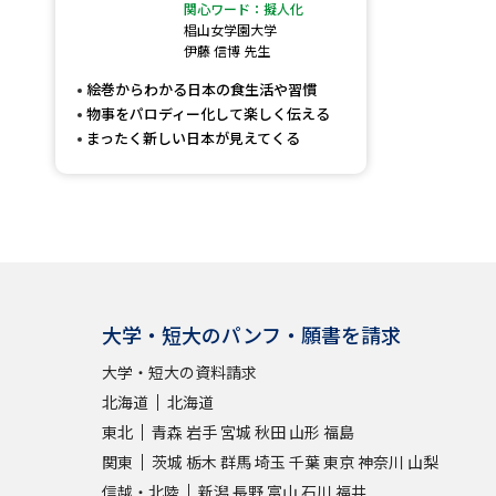
関心ワード：擬人化
椙山女学園大学
伊藤 信博 先生
絵巻からわかる日本の食生活や習慣
物事をパロディー化して楽しく伝える
まったく新しい日本が見えてくる
大学・短大のパンフ・願書を請求
大学・短大の資料請求
北海道
北海道
東北
青森
岩手
宮城
秋田
山形
福島
関東
茨城
栃木
群馬
埼玉
千葉
東京
神奈川
山梨
信越・北陸
新潟
長野
富山
石川
福井