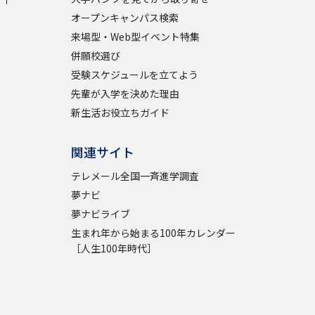
オープンキャンパス検索
学問検索
来場型・Web型イベント特集
併願校選び
受験スケジュールを立てよう
先輩が入学を決めた理由
新生活お役立ちガイド
野解説
学問の教科書
夢ナビライブ
関連サイト
テレメール全国一斉進学調査
夢ナビ
夢ナビライブ
いて
このサイトについて
生まれ年から始まる100年カレンダー
［人生100年時代］
・発送状況の確認
テレメール
お支払いサイト
問合せ先
テレメール進学カタログ
訂正のご案内