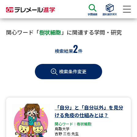
学問検索
資料請求BOX
資料請求
資料検索
関心ワード「
樹状細胞
」に関連する学問・研究
2
検索結果
件
大学・短大の資料種類から請求
検索条件変更
大学パンフ
学部・学科パンフ
総合型選抜・学校推薦型選抜 募
大学入学共通テスト利用選抜の
集要項＆願書
募集要項＆願書
過去問題集
「自分」と「自分以外」を見分
ける免疫の仕組みとは？
大学・短大以外の資料から請求
関心ワード：樹状細胞
鳥取大学
吉野 三也 先生