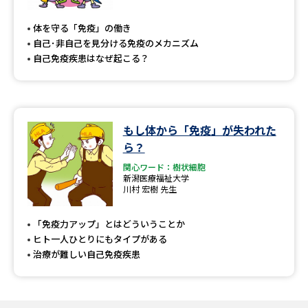
専門学校の資料請求
大学院の資料請求
体を守る「免疫」の働き
大学入学共通テスト「受験案
留学・進学関連、塾・予備校
自己･非自己を見分ける免疫のメカニズム
内」の請求
自己免疫疾患はなぜ起こる？
大学入学共通テスト「受験上の
高等学校卒業程度認定試験
配慮案内」の請求
幼稚園教員資格認定試験
小学校教員資格認定試験
もし体から「免疫」が失われた
ら？
高等学校（情報）教員資格認定
試験
関心ワード：樹状細胞
新潟医療福祉大学
川村 宏樹 先生
大学研究
大学検索
「免疫力アップ」とはどういうことか
ヒト一人ひとりにもタイプがある
治療が難しい自己免疫疾患
大学で学べる内容や特徴を調べる
国際・グローバルに強い大学特
新増設大学・学部・学科特集
集