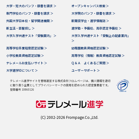
大学・短大のパンフ・願書を請求 ＞
オープンキャンパス検索 ＞
データサイエンス特集
奨学金・特待生制度特集
専門学校のパンフ・願書を請求 ＞
大学院のパンフ・願書を請求 ＞
外国大学日本校・留学関連機関 ＞
新聞奨学会・進学情報誌 ＞
新生活・部屋探し ＞
進学塾・予備校、高卒認定予備校 ＞
デジタルパンフレット
進路の３択
大学入学共通テスト「受験案内」 ＞
大学入学共通テスト「受験上の配慮案内」
＞
新学年スタート号特集ページ
新学年スタート号特集ページ
高等学校卒業程度認定試験 ＞
幼稚園教員資格認定試験 ＞
（高3生用）
（高2生用）
小学校教員資格認定試験 ＞
高等学校（情報）教員資格認定試験 ＞
テレメールお支払いサイト ＞
Ｑ＆Ａ よくあるご質問 ＞
SELFBRAND特集ページ
大学進学IDについて ＞
ユーザーサポート ＞
オープンキャンパスなどを調べる
テレメール進学サイトを管理運営する株式会社フロムページは、個人情報を適切
に取り扱う企業としてプライバシーマークの使用を認められた認定事業者です。
登録番号 10860126
オープンキャンパス検索
実施プログラムから探す
来場型・Web型イベント特集
夢ナビライブ
(C) 2002-2026 Frompage.Co.,Ltd.