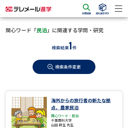
学問検索
資料請求BOX
資料請求
資料検索
関心ワード「
民泊
」に関連する学問・研究
1
検索結果
件
大学・短大の資料種類から請求
検索条件変更
大学パンフ
学部・学科パンフ
総合型選抜・学校推薦型選抜 募
大学入学共通テスト利用選抜の
集要項＆願書
募集要項＆願書
過去問題集
海外からの旅行者の新たな拠
点、農家民泊
大学・短大以外の資料から請求
関心ワード：民泊
千葉商科大学
山田 耕生 先生