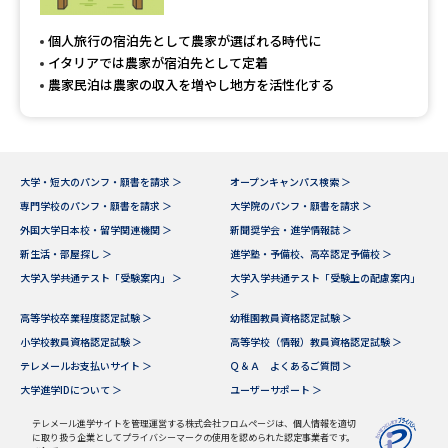
専門学校の資料請求
大学院の資料請求
個人旅行の宿泊先として農家が選ばれる時代に
大学入学共通テスト「受験案
留学・進学関連、塾・予備校
イタリアでは農家が宿泊先として定着
内」の請求
農家民泊は農家の収入を増やし地方を活性化する
大学入学共通テスト「受験上の
高等学校卒業程度認定試験
配慮案内」の請求
幼稚園教員資格認定試験
小学校教員資格認定試験
大学・短大のパンフ・願書を請求 ＞
オープンキャンパス検索 ＞
専門学校のパンフ・願書を請求 ＞
大学院のパンフ・願書を請求 ＞
高等学校（情報）教員資格認定
試験
外国大学日本校・留学関連機関 ＞
新聞奨学会・進学情報誌 ＞
新生活・部屋探し ＞
進学塾・予備校、高卒認定予備校 ＞
大学入学共通テスト「受験案内」 ＞
大学入学共通テスト「受験上の配慮案内」
＞
大学研究
大学検索
高等学校卒業程度認定試験 ＞
幼稚園教員資格認定試験 ＞
小学校教員資格認定試験 ＞
高等学校（情報）教員資格認定試験 ＞
テレメールお支払いサイト ＞
Ｑ＆Ａ よくあるご質問 ＞
大学で学べる内容や特徴を調べる
大学進学IDについて ＞
ユーザーサポート ＞
国際・グローバルに強い大学特
テレメール進学サイトを管理運営する株式会社フロムページは、個人情報を適切
新増設大学・学部・学科特集
に取り扱う企業としてプライバシーマークの使用を認められた認定事業者です。
集