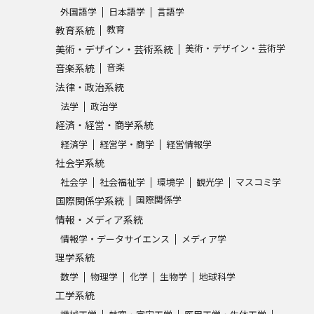
外国語学
日本語学
言語学
SELFBRAND特集ページ
教育
教育系統
美術・デザイン・芸術学
美術・デザイン・芸術系統
オープンキャンパスなどを調
音楽
音楽系統
法律・政治系統
オープンキャンパス検索
実施プログラ
法学
政治学
来場型・Web型イベント特集
夢ナビ
経済・経営・商学系統
経済学
経営学・商学
経営情報学
社会学系統
受験準備
社会学
社会福祉学
環境学
観光学
マスコミ学
国際関係学
国際関係学系統
情報・メディア系統
志望校・出願校を調べる
情報学・データサイエンス
メディア学
理学系統
併願校選び
受験スケジュールを立てよ
数学
物理学
化学
生物学
地球科学
テレメール全国一斉進学調査
新生活お
工学系統