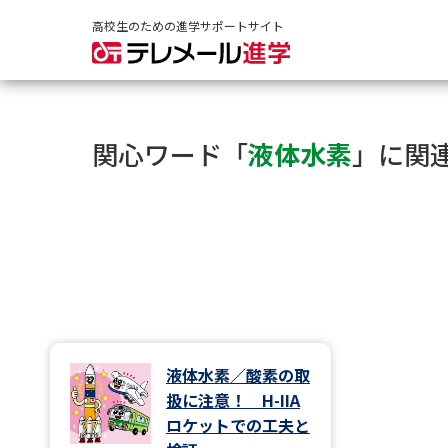
高校生のための進学サポートサイト
関心ワード「
液体水素
」に関
液体水素／酸素の取
扱に注意！ H-IIA
ロケットでの工夫と