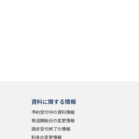
」の請求
高等学校卒業程度認定試験
格認定試験
大学検索
べる
資料に関する情報
ローバルに強い大学特集
予約受付中の資料情報
制度特集
デジタルパンフレット
発送開始日の変更情報
ジ（高3生用）
請求受付終了の情報
）
料金の変更情報