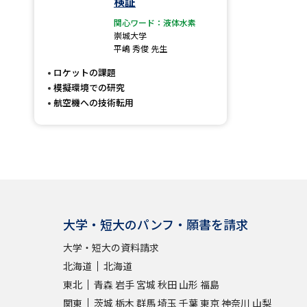
検証
関心ワード：液体水素
崇城大学
平嶋 秀俊 先生
ロケットの課題
模擬環境での研究
航空機への技術転用
大学・短大のパンフ・願書を請求
大学・短大の資料請求
北海道
北海道
東北
青森
岩手
宮城
秋田
山形
福島
関東
茨城
栃木
群馬
埼玉
千葉
東京
神奈川
山梨