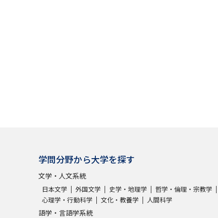
大学入学共通テスト「受験案内」の請求
大学入学共通テスト「受験上の配慮案内
幼稚園教員資格認定試験
小学校教員資
高等学校（情報）教員資格認定試験
大学研究
大学で学べる内容や特徴を調
学問分野から大学を探す
新増設大学・学部・学科特集
国際・グ
文学・人文系統
データサイエンス特集
奨学金・特待生
日本文学
外国文学
史学・地理学
哲学・倫理・宗教学
進路の３択
新学年スタート号特集ペー
心理学・行動科学
文化・教養学
人間科学
新学年スタート号特集ページ（高2生用
語学・言語学系統