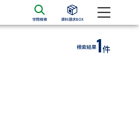
学問検索
資料請求BOX
1
資料検索
検索結果
件
求
願書
＆願書
過去問題集
求
留学・進学関連、塾・予備校