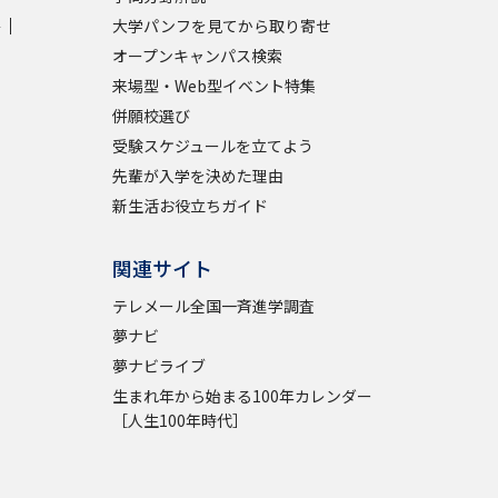
学
大学パンフを見てから取り寄せ
学問検索
オープンキャンパス検索
来場型・Web型イベント特集
併願校選び
受験スケジュールを立てよう
先輩が入学を決めた理由
野解説
学問の教科書
夢ナビライブ
新生活お役立ちガイド
関連サイト
テレメール全国一斉進学調査
夢ナビ
いて
このサイトについて
夢ナビライブ
生まれ年から始まる100年カレンダー
・発送状況の確認
テレメール
お支払いサイト
［人生100年時代］
問合せ先
テレメール進学カタログ
訂正のご案内