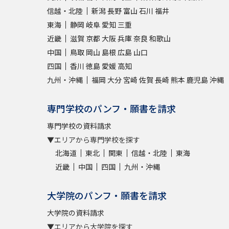
信越・北陸
新潟
長野
富山
石川
福井
東海
静岡
岐阜
愛知
三重
近畿
滋賀
京都
大阪
兵庫
奈良
和歌山
中国
鳥取
岡山
島根
広島
山口
四国
香川
徳島
愛媛
高知
九州・沖縄
福岡
大分
宮崎
佐賀
長崎
熊本
鹿児島
沖縄
専門学校のパンフ・願書を請求
専門学校の資料請求
▼エリアから専門学校を探す
北海道
東北
関東
信越・北陸
東海
近畿
中国
四国
九州・沖縄
大学院のパンフ・願書を請求
大学院の資料請求
▼エリアから大学院を探す