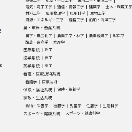
機械工学
航空・宇宙工学
医用工学・生体工学
電気・電子工学
通信・情報工学
建築学
土木・環境工
材料工学
応用物理学
応用科学
生物工学
学問発見
資源・エネルギー工学
経営工学
船舶・海洋工学
農・獣医・畜産系統
求
農学・農芸化学
農業工学・林学
農業経済学
獣医学
大学で学びたい学問発見
酪農・畜産学
水産学
医学
医療系統
学問のミニ講義「夢ナビ講義」
学問分
歯学
歯学系統
請
薬学
薬学系統
看護・医療技術系統
ユーザーサポート
看護学
医療技術
保険・福祉学
保険・福祉系統
Ｑ＆Ａ よくあるご質問
大学進学IDにつ
家政・生活系統
食物・栄養学
被服学
児童学
住居学
生活科学
資料の料金の
お支払いについて
受付内容
スポーツ・健康科学
スポーツ・健康系統
個人情報取扱規定
特定商取引表記
お
受験情報リンク