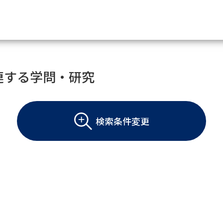
資料請求
連する学問・研究
大学・短大の資料種類から請
検索条件変更
大学パンフ
学部・学科パンフ
総合型選抜・学校推薦型選抜 募集要項＆
大学入学共通テスト利用選抜の募集要項
大学・短大以外の資料から請
専門学校の資料請求
大学院の資料請求