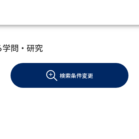
資料請求
る学問・研究
大学・短大の資料種類から請
検索条件変更
大学パンフ
学部・学科パンフ
総合型選抜・学校推薦型選抜 募集要項＆
大学入学共通テスト利用選抜の募集要項
大学・短大以外の資料から請
専門学校の資料請求
大学院の資料請求