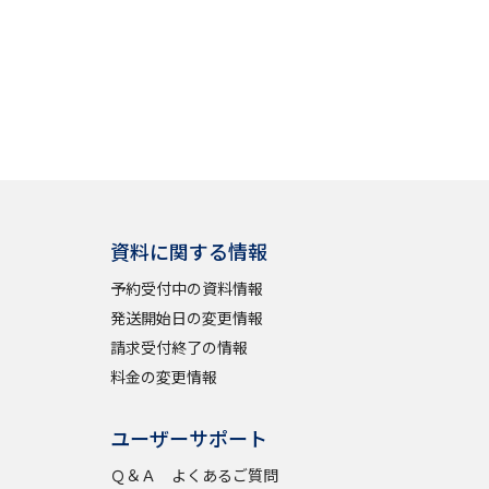
」の請求
高等学校卒業程度認定試験
格認定試験
大学検索
資料に関する情報
予約受付中の資料情報
べる
発送開始日の変更情報
請求受付終了の情報
ローバルに強い大学特集
料金の変更情報
制度特集
デジタルパンフレット
ジ（高3生用）
ユーザーサポート
）
Ｑ＆Ａ よくあるご質問