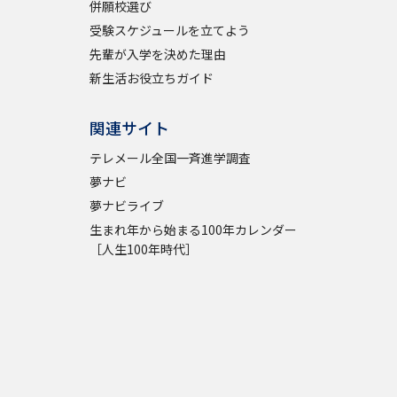
併願校選び
受験スケジュールを立てよう
学問検索
先輩が入学を決めた理由
新生活お役立ちガイド
関連サイト
野解説
学問の教科書
夢ナビライブ
テレメール全国一斉進学調査
夢ナビ
夢ナビライブ
生まれ年から始まる100年カレンダー
［人生100年時代］
いて
このサイトについて
・発送状況の確認
テレメール
お支払いサイト
問合せ先
テレメール進学カタログ
訂正のご案内