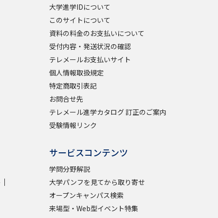
大学進学IDについて
このサイトについて
資料の料金のお支払いについて
べる
受付内容・発送状況の確認
テレメールお支払いサイト
ムから探す
個人情報取扱規定
ライブ
特定商取引表記
お問合せ先
テレメール進学カタログ 訂正のご案内
資料検索
受験情報リンク
サービスコンテンツ
学問分野解説
う
先輩が入学を決めた理由
学
大学パンフを見てから取り寄せ
オープンキャンパス検索
役立ちガイド
来場型・Web型イベント特集