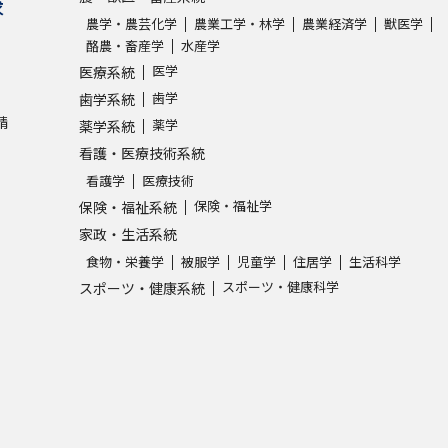
求
農学・農芸化学
農業工学・林学
農業経済学
獣医学
酪農・畜産学
水産学
学問発見
医学
医療系統
歯学
歯学系統
請
薬学
薬学系統
大学で学びたい学問発見
看護・医療技術系統
学問のミニ講義「夢ナビ講義」
学問分
看護学
医療技術
保険・福祉学
保険・福祉系統
家政・生活系統
ユーザーサポート
食物・栄養学
被服学
児童学
住居学
生活科学
スポーツ・健康科学
スポーツ・健康系統
Ｑ＆Ａ よくあるご質問
大学進学IDにつ
資料の料金の
お支払いについて
受付内容
個人情報取扱規定
特定商取引表記
お
受験情報リンク