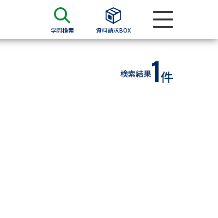
学問検索
資料請求BOX
1
資料検索
検索結果
件
求
願書
＆願書
過去問題集
求
留学・進学関連、塾・予備校