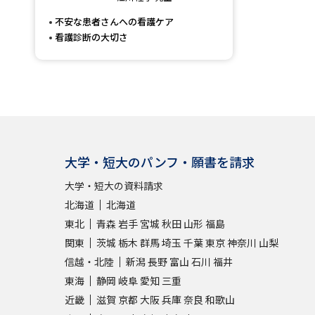
不安な患者さんへの看護ケア
看護診断の大切さ
大学・短大のパンフ・願書を請求
大学・短大の資料請求
北海道
北海道
東北
青森
岩手
宮城
秋田
山形
福島
関東
茨城
栃木
群馬
埼玉
千葉
東京
神奈川
山梨
信越・北陸
新潟
長野
富山
石川
福井
東海
静岡
岐阜
愛知
三重
近畿
滋賀
京都
大阪
兵庫
奈良
和歌山