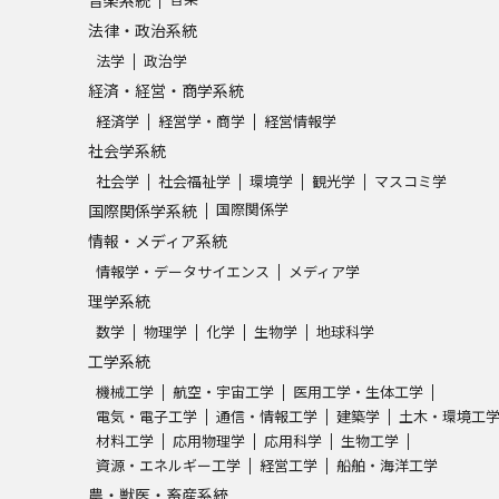
音楽系統
SELFBRAND特集ページ
法律・政治系統
法学
政治学
オープンキャンパスなどを調
経済・経営・商学系統
経済学
経営学・商学
経営情報学
オープンキャンパス検索
実施プログラ
社会学系統
来場型・Web型イベント特集
夢ナビ
社会学
社会福祉学
環境学
観光学
マスコミ学
国際関係学
国際関係学系統
情報・メディア系統
情報学・データサイエンス
メディア学
受験準備
理学系統
数学
物理学
化学
生物学
地球科学
工学系統
志望校・出願校を調べる
機械工学
航空・宇宙工学
医用工学・生体工学
併願校選び
受験スケジュールを立てよ
電気・電子工学
通信・情報工学
建築学
土木・環境工
材料工学
応用物理学
応用科学
生物工学
テレメール全国一斉進学調査
新生活お
資源・エネルギー工学
経営工学
船舶・海洋工学
農・獣医・畜産系統