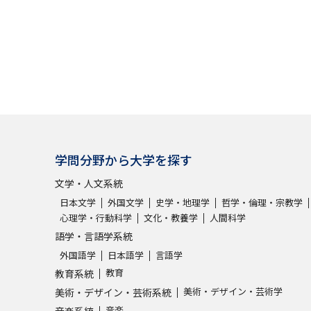
大学入学共通テスト「受験案内」の請求
大学入学共通テスト「受験上の配慮案内
幼稚園教員資格認定試験
小学校教員資
高等学校（情報）教員資格認定試験
大学研究
学問分野から大学を探す
文学・人文系統
大学で学べる内容や特徴を調
日本文学
外国文学
史学・地理学
哲学・倫理・宗教学
心理学・行動科学
文化・教養学
人間科学
新増設大学・学部・学科特集
国際・グ
語学・言語学系統
データサイエンス特集
奨学金・特待生
外国語学
日本語学
言語学
教育
教育系統
進路の３択
新学年スタート号特集ペー
美術・デザイン・芸術学
美術・デザイン・芸術系統
新学年スタート号特集ページ（高2生用
音楽