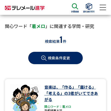
学問検索
資料請求BOX
資料請求
資料検索
関心ワード「
着メロ
」に関連する学問・研究
1
検索結果
件
大学・短大の資料種類から請求
検索条件変更
大学パンフ
学部・学科パンフ
総合型選抜・学校推薦型選抜 募
大学入学共通テスト利用選抜の
集要項＆願書
募集要項＆願書
過去問題集
音楽は、「作る」「届ける」
「考える」の3者がいてできあ
大学・短大以外の資料から請求
がる
関心ワード：着メロ
京都精華大学