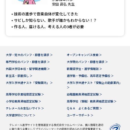
専門学校の資料請求
大学院の資料請求
安田 昌弘 先生
技術の進歩で音楽自体が変化してきた
大学入学共通テスト「受験案
留学・進学関連、塾・予備校
内」の請求
サビしか知らない、歌手が誰かもわからない！？
作る人、届ける人、考える人の3者が必要
大学入学共通テスト「受験上の
高等学校卒業程度認定試験
配慮案内」の請求
幼稚園教員資格認定試験
小学校教員資格認定試験
大学・短大のパンフ・願書を請求 ＞
オープンキャンパス検索 ＞
高等学校（情報）教員資格認定
専門学校のパンフ・願書を請求 ＞
大学院のパンフ・願書を請求 ＞
試験
外国大学日本校・留学関連機関 ＞
新聞奨学会・進学情報誌 ＞
新生活・部屋探し ＞
進学塾・予備校、高卒認定予備校 ＞
大学入学共通テスト「受験案内」 ＞
大学入学共通テスト「受験上の配慮案内」
大学研究
大学検索
＞
高等学校卒業程度認定試験 ＞
幼稚園教員資格認定試験 ＞
小学校教員資格認定試験 ＞
高等学校（情報）教員資格認定試験 ＞
テレメールお支払いサイト ＞
Ｑ＆Ａ よくあるご質問 ＞
大学で学べる内容や特徴を調べる
大学進学IDについて ＞
ユーザーサポート ＞
国際・グローバルに強い大学特
テレメール進学サイトを管理運営する株式会社フロムページは、個人情報を適切
新増設大学・学部・学科特集
集
に取り扱う企業としてプライバシーマークの使用を認められた認定事業者です。