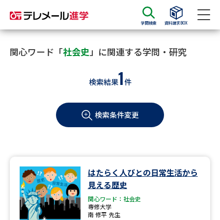
学問検索
資料請求BOX
資料請求
資料検索
関心ワード「
社会史
」に関連する学問・研究
1
検索結果
件
大学・短大の資料種類から請求
検索条件変更
大学パンフ
学部・学科パンフ
総合型選抜・学校推薦型選抜 募
大学入学共通テスト利用選抜の
集要項＆願書
募集要項＆願書
過去問題集
はたらく人びとの日常生活から
見える歴史
大学・短大以外の資料から請求
関心ワード：社会史
専修大学
南 修平 先生