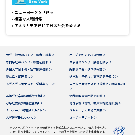
専門学校の資料請求
大学院の資料請求
ニューヨークを「創る」
大学入学共通テスト「受験案
留学・進学関連、塾・予備校
複雑な人種関係
内」の請求
アメリカ史を通じて日本社会を考える
大学入学共通テスト「受験上の
高等学校卒業程度認定試験
配慮案内」の請求
幼稚園教員資格認定試験
小学校教員資格認定試験
大学・短大のパンフ・願書を請求 ＞
オープンキャンパス検索 ＞
専門学校のパンフ・願書を請求 ＞
大学院のパンフ・願書を請求 ＞
高等学校（情報）教員資格認定
試験
外国大学日本校・留学関連機関 ＞
新聞奨学会・進学情報誌 ＞
新生活・部屋探し ＞
進学塾・予備校、高卒認定予備校 ＞
大学入学共通テスト「受験案内」 ＞
大学入学共通テスト「受験上の配慮案内」
＞
大学研究
大学検索
高等学校卒業程度認定試験 ＞
幼稚園教員資格認定試験 ＞
小学校教員資格認定試験 ＞
高等学校（情報）教員資格認定試験 ＞
テレメールお支払いサイト ＞
Ｑ＆Ａ よくあるご質問 ＞
大学で学べる内容や特徴を調べる
大学進学IDについて ＞
ユーザーサポート ＞
国際・グローバルに強い大学特
テレメール進学サイトを管理運営する株式会社フロムページは、個人情報を適切
新増設大学・学部・学科特集
に取り扱う企業としてプライバシーマークの使用を認められた認定事業者です。
集