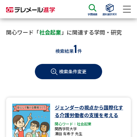
学問検索
資料請求BOX
資料請求
資料検索
関心ワード「
社会起業
」に関連する学問・研究
1
検索結果
件
大学・短大の資料種類から請求
検索条件変更
大学パンフ
学部・学科パンフ
総合型選抜・学校推薦型選抜 募
大学入学共通テスト利用選抜の
集要項＆願書
募集要項＆願書
過去問題集
ジェンダーの視点から国際化す
る介護労働者の支援を考える
大学・短大以外の資料から請求
関心ワード：社会起業
関西学院大学
澤田 有希子 先生