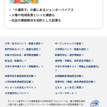
専門学校の資料請求
大学院の資料請求
「介護男子」の裏にあるジェンダーバイアス
大学入学共通テスト「受験案
留学・進学関連、塾・予備校
人権や地域政策といった課題も
内」の請求
社会の課題解決を目的とした起業も
大学入学共通テスト「受験上の
高等学校卒業程度認定試験
配慮案内」の請求
幼稚園教員資格認定試験
小学校教員資格認定試験
大学・短大のパンフ・願書を請求 ＞
オープンキャンパス検索 ＞
専門学校のパンフ・願書を請求 ＞
大学院のパンフ・願書を請求 ＞
高等学校（情報）教員資格認定
試験
外国大学日本校・留学関連機関 ＞
新聞奨学会・進学情報誌 ＞
新生活・部屋探し ＞
進学塾・予備校、高卒認定予備校 ＞
大学入学共通テスト「受験案内」 ＞
大学入学共通テスト「受験上の配慮案内」
＞
大学研究
大学検索
高等学校卒業程度認定試験 ＞
幼稚園教員資格認定試験 ＞
小学校教員資格認定試験 ＞
高等学校（情報）教員資格認定試験 ＞
テレメールお支払いサイト ＞
Ｑ＆Ａ よくあるご質問 ＞
大学で学べる内容や特徴を調べる
大学進学IDについて ＞
ユーザーサポート ＞
国際・グローバルに強い大学特
テレメール進学サイトを管理運営する株式会社フロムページは、個人情報を適切
新増設大学・学部・学科特集
に取り扱う企業としてプライバシーマークの使用を認められた認定事業者です。
集