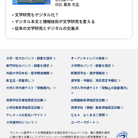
専門学校の資料請求
大学院の資料請求
日比 嘉高 先生
文学研究もデジタル化？
大学入学共通テスト「受験案
留学・進学関連、塾・予備校
内」の請求
デジタル本文と情報技術が文学研究を変える
従来の文学研究とデジタルの交差点
大学入学共通テスト「受験上の
高等学校卒業程度認定試験
配慮案内」の請求
幼稚園教員資格認定試験
小学校教員資格認定試験
大学・短大のパンフ・願書を請求 ＞
オープンキャンパス検索 ＞
高等学校（情報）教員資格認定
専門学校のパンフ・願書を請求 ＞
大学院のパンフ・願書を請求 ＞
試験
外国大学日本校・留学関連機関 ＞
新聞奨学会・進学情報誌 ＞
新生活・部屋探し ＞
進学塾・予備校、高卒認定予備校 ＞
大学入学共通テスト「受験案内」 ＞
大学入学共通テスト「受験上の配慮案内」
大学研究
大学検索
＞
高等学校卒業程度認定試験 ＞
幼稚園教員資格認定試験 ＞
小学校教員資格認定試験 ＞
高等学校（情報）教員資格認定試験 ＞
テレメールお支払いサイト ＞
Ｑ＆Ａ よくあるご質問 ＞
大学で学べる内容や特徴を調べる
大学進学IDについて ＞
ユーザーサポート ＞
国際・グローバルに強い大学特
テレメール進学サイトを管理運営する株式会社フロムページは、個人情報を適切
新増設大学・学部・学科特集
集
に取り扱う企業としてプライバシーマークの使用を認められた認定事業者です。