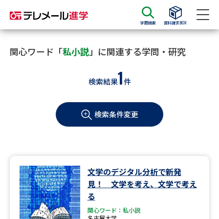
学問検索
資料請求BOX
資料請求
資料検索
関心ワード「
私小説
」に関連する学問・研究
1
検索結果
件
大学・短大の資料種類から請求
検索条件変更
大学パンフ
学部・学科パンフ
総合型選抜・学校推薦型選抜 募
大学入学共通テスト利用選抜の
集要項＆願書
募集要項＆願書
過去問題集
文学のデジタル分析で新発
見！ 文学を考え、文学で考え
大学・短大以外の資料から請求
る
関心ワード：私小説
名古屋大学