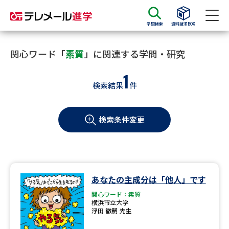
学問検索
資料請求BOX
資料請求
資料検索
関心ワード「
素質
」に関連する学問・研究
1
検索結果
件
大学・短大の資料種類から請求
検索条件変更
大学パンフ
学部・学科パンフ
総合型選抜・学校推薦型選抜 募
大学入学共通テスト利用選抜の
集要項＆願書
募集要項＆願書
過去問題集
あなたの主成分は「他人」です
関心ワード：素質
大学・短大以外の資料から請求
横浜市立大学
浮田 徹嗣 先生