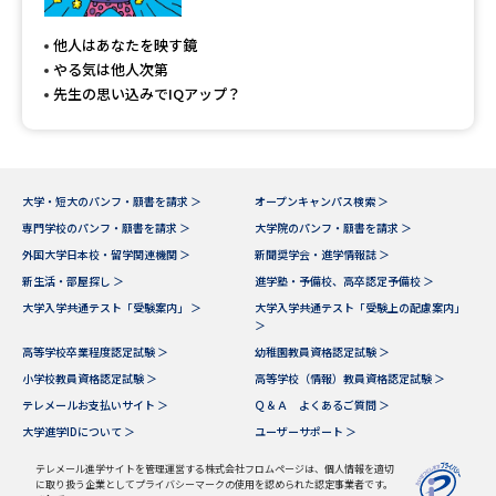
専門学校の資料請求
大学院の資料請求
他人はあなたを映す鏡
大学入学共通テスト「受験案
留学・進学関連、塾・予備校
やる気は他人次第
内」の請求
先生の思い込みでIQアップ？
大学入学共通テスト「受験上の
高等学校卒業程度認定試験
配慮案内」の請求
幼稚園教員資格認定試験
小学校教員資格認定試験
大学・短大のパンフ・願書を請求 ＞
オープンキャンパス検索 ＞
専門学校のパンフ・願書を請求 ＞
大学院のパンフ・願書を請求 ＞
高等学校（情報）教員資格認定
試験
外国大学日本校・留学関連機関 ＞
新聞奨学会・進学情報誌 ＞
新生活・部屋探し ＞
進学塾・予備校、高卒認定予備校 ＞
大学入学共通テスト「受験案内」 ＞
大学入学共通テスト「受験上の配慮案内」
＞
大学研究
大学検索
高等学校卒業程度認定試験 ＞
幼稚園教員資格認定試験 ＞
小学校教員資格認定試験 ＞
高等学校（情報）教員資格認定試験 ＞
テレメールお支払いサイト ＞
Ｑ＆Ａ よくあるご質問 ＞
大学で学べる内容や特徴を調べる
大学進学IDについて ＞
ユーザーサポート ＞
国際・グローバルに強い大学特
テレメール進学サイトを管理運営する株式会社フロムページは、個人情報を適切
新増設大学・学部・学科特集
に取り扱う企業としてプライバシーマークの使用を認められた認定事業者です。
集