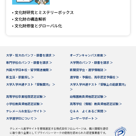
専門学校の資料請求
大学院の資料請求
文化財研究とミステリーボックス
大学入学共通テスト「受験案
留学・進学関連、塾・予備校
文化財の構造解析
内」の請求
文化財修復とグローバル化
大学入学共通テスト「受験上の
高等学校卒業程度認定試験
配慮案内」の請求
幼稚園教員資格認定試験
小学校教員資格認定試験
大学・短大のパンフ・願書を請求 ＞
オープンキャンパス検索 ＞
専門学校のパンフ・願書を請求 ＞
大学院のパンフ・願書を請求 ＞
高等学校（情報）教員資格認定
試験
外国大学日本校・留学関連機関 ＞
新聞奨学会・進学情報誌 ＞
新生活・部屋探し ＞
進学塾・予備校、高卒認定予備校 ＞
大学入学共通テスト「受験案内」 ＞
大学入学共通テスト「受験上の配慮案内」
＞
大学研究
大学検索
高等学校卒業程度認定試験 ＞
幼稚園教員資格認定試験 ＞
小学校教員資格認定試験 ＞
高等学校（情報）教員資格認定試験 ＞
テレメールお支払いサイト ＞
Ｑ＆Ａ よくあるご質問 ＞
大学で学べる内容や特徴を調べる
大学進学IDについて ＞
ユーザーサポート ＞
国際・グローバルに強い大学特
テレメール進学サイトを管理運営する株式会社フロムページは、個人情報を適切
新増設大学・学部・学科特集
に取り扱う企業としてプライバシーマークの使用を認められた認定事業者です。
集