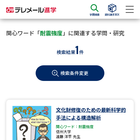
学問検索
資料請求BOX
資料請求
資料検索
関心ワード「
耐震強度
」に関連する学問・研究
1
検索結果
件
大学・短大の資料種類から請求
検索条件変更
大学パンフ
学部・学科パンフ
総合型選抜・学校推薦型選抜 募
大学入学共通テスト利用選抜の
集要項＆願書
募集要項＆願書
過去問題集
文化財修復のための最新科学的
手法による構造解析
大学・短大以外の資料から請求
関心ワード：耐震強度
信州大学
遠藤 洋平 先生