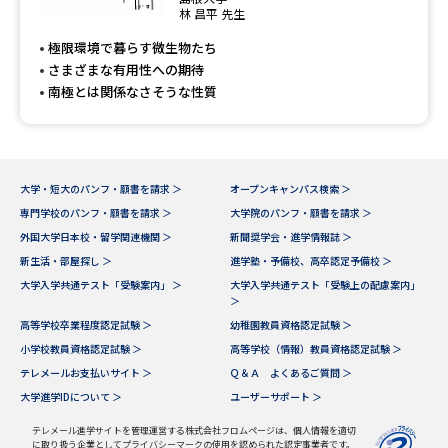
専門学校の資料請求
大学院の資料請求
林 昌平 先生
極限環境で暮らす微生物たち
大学入学共通テスト「受験案
留学・進学関連、塾・予備校
内」の請求
さまざまな有用性への期待
南極とは関係なさそうな性質
大学入学共通テスト「受験上の
高等学校卒業程度認定試験
配慮案内」の請求
幼稚園教員資格認定試験
小学校教員資格認定試験
大学・短大のパンフ・願書を請求 ＞
オープンキャンパス検索 ＞
高等学校（情報）教員資格認定
専門学校のパンフ・願書を請求 ＞
大学院のパンフ・願書を請求 ＞
試験
外国大学日本校・留学関連機関 ＞
新聞奨学会・進学情報誌 ＞
新生活・部屋探し ＞
進学塾・予備校、高卒認定予備校 ＞
大学入学共通テスト「受験案内」 ＞
大学入学共通テスト「受験上の配慮案内」
大学研究
大学検索
＞
高等学校卒業程度認定試験 ＞
幼稚園教員資格認定試験 ＞
小学校教員資格認定試験 ＞
高等学校（情報）教員資格認定試験 ＞
テレメールお支払いサイト ＞
Ｑ＆Ａ よくあるご質問 ＞
大学で学べる内容や特徴を調べる
大学進学IDについて ＞
ユーザーサポート ＞
国際・グローバルに強い大学特
テレメール進学サイトを管理運営する株式会社フロムページは、個人情報を適切
新増設大学・学部・学科特集
集
に取り扱う企業としてプライバシーマークの使用を認められた認定事業者です。