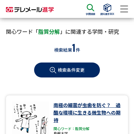
学問検索
資料請求BOX
資料請求
資料検索
関心ワード「
脂質分解
」に関連する学問・研究
1
検索結果
件
大学・短大の資料種類から請求
検索条件変更
大学パンフ
学部・学科パンフ
総合型選抜・学校推薦型選抜 募
大学入学共通テスト利用選抜の
集要項＆願書
募集要項＆願書
過去問題集
南極の細菌が虫歯を防ぐ？ 過
酷な環境に生きる微生物への期
大学・短大以外の資料から請求
待
関心ワード：脂質分解
島根大学