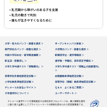
専門学校の資料請求
大学院の資料請求
乳児期から障がいのある子を支援
大学入学共通テスト「受験案
留学・進学関連、塾・予備校
乳児の動きで判別
内」の請求
誰もが生きやすくなるために
大学入学共通テスト「受験上の
高等学校卒業程度認定試験
配慮案内」の請求
幼稚園教員資格認定試験
小学校教員資格認定試験
大学・短大のパンフ・願書を請求 ＞
オープンキャンパス検索 ＞
専門学校のパンフ・願書を請求 ＞
大学院のパンフ・願書を請求 ＞
高等学校（情報）教員資格認定
試験
外国大学日本校・留学関連機関 ＞
新聞奨学会・進学情報誌 ＞
新生活・部屋探し ＞
進学塾・予備校、高卒認定予備校 ＞
大学入学共通テスト「受験案内」 ＞
大学入学共通テスト「受験上の配慮案内」
＞
大学研究
大学検索
高等学校卒業程度認定試験 ＞
幼稚園教員資格認定試験 ＞
小学校教員資格認定試験 ＞
高等学校（情報）教員資格認定試験 ＞
テレメールお支払いサイト ＞
Ｑ＆Ａ よくあるご質問 ＞
大学で学べる内容や特徴を調べる
大学進学IDについて ＞
ユーザーサポート ＞
国際・グローバルに強い大学特
テレメール進学サイトを管理運営する株式会社フロムページは、個人情報を適切
新増設大学・学部・学科特集
に取り扱う企業としてプライバシーマークの使用を認められた認定事業者です。
集