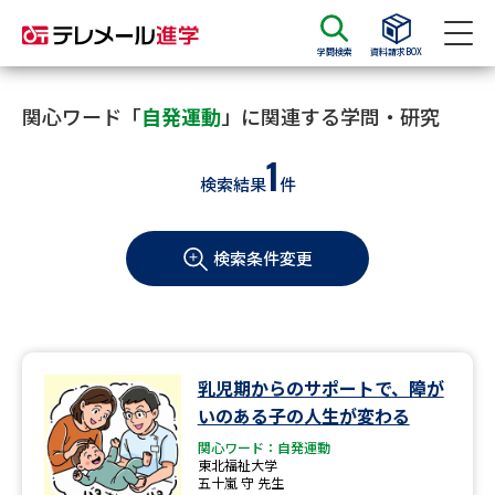
学問検索
資料請求BOX
資料請求
資料検索
関心ワード「
自発運動
」に関連する学問・研究
1
検索結果
件
大学・短大の資料種類から請求
検索条件変更
大学パンフ
学部・学科パンフ
総合型選抜・学校推薦型選抜 募
大学入学共通テスト利用選抜の
集要項＆願書
募集要項＆願書
過去問題集
乳児期からのサポートで、障が
いのある子の人生が変わる
大学・短大以外の資料から請求
関心ワード：自発運動
東北福祉大学
五十嵐 守 先生