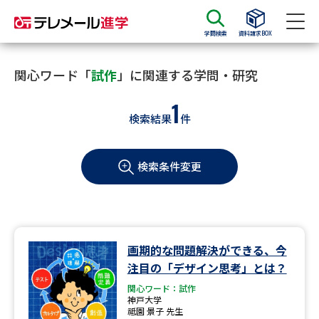
学問検索
資料請求BOX
資料請求
資料検索
関心ワード「
試作
」に関連する学問・研究
1
検索結果
件
大学・短大の資料種類から請求
検索条件変更
大学パンフ
学部・学科パンフ
総合型選抜・学校推薦型選抜 募
大学入学共通テスト利用選抜の
集要項＆願書
募集要項＆願書
過去問題集
画期的な問題解決ができる、今
注目の「デザイン思考」とは？
大学・短大以外の資料から請求
関心ワード：試作
神戸大学
祗園 景子 先生