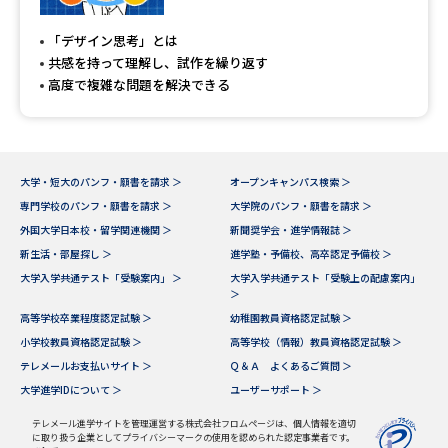
専門学校の資料請求
大学院の資料請求
「デザイン思考」とは
大学入学共通テスト「受験案
留学・進学関連、塾・予備校
共感を持って理解し、試作を繰り返す
内」の請求
高度で複雑な問題を解決できる
大学入学共通テスト「受験上の
高等学校卒業程度認定試験
配慮案内」の請求
幼稚園教員資格認定試験
小学校教員資格認定試験
大学・短大のパンフ・願書を請求 ＞
オープンキャンパス検索 ＞
専門学校のパンフ・願書を請求 ＞
大学院のパンフ・願書を請求 ＞
高等学校（情報）教員資格認定
試験
外国大学日本校・留学関連機関 ＞
新聞奨学会・進学情報誌 ＞
新生活・部屋探し ＞
進学塾・予備校、高卒認定予備校 ＞
大学入学共通テスト「受験案内」 ＞
大学入学共通テスト「受験上の配慮案内」
＞
大学研究
大学検索
高等学校卒業程度認定試験 ＞
幼稚園教員資格認定試験 ＞
小学校教員資格認定試験 ＞
高等学校（情報）教員資格認定試験 ＞
テレメールお支払いサイト ＞
Ｑ＆Ａ よくあるご質問 ＞
大学で学べる内容や特徴を調べる
大学進学IDについて ＞
ユーザーサポート ＞
国際・グローバルに強い大学特
テレメール進学サイトを管理運営する株式会社フロムページは、個人情報を適切
新増設大学・学部・学科特集
に取り扱う企業としてプライバシーマークの使用を認められた認定事業者です。
集