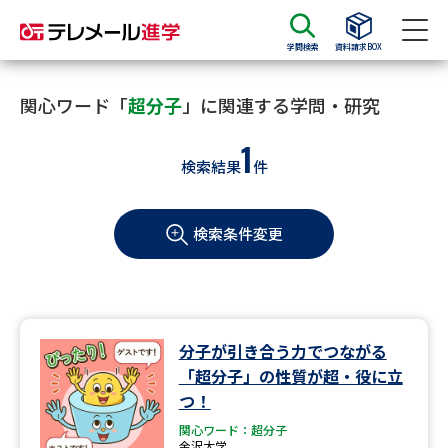
学問検索
資料請求BOX
資料請求
資料検索
関心ワード「
超分子
」に関連する学問・研究
1
検索結果
件
大学・短大の資料種類から請求
検索条件変更
大学パンフ
学部・学科パンフ
総合型選抜・学校推薦型選抜 募
大学入学共通テスト利用選抜の
集要項＆願書
募集要項＆願書
過去問題集
分子が引き合う力でつながる
「超分子」の性質が超・役に立
大学・短大以外の資料から請求
つ！
関心ワード：超分子
金沢大学