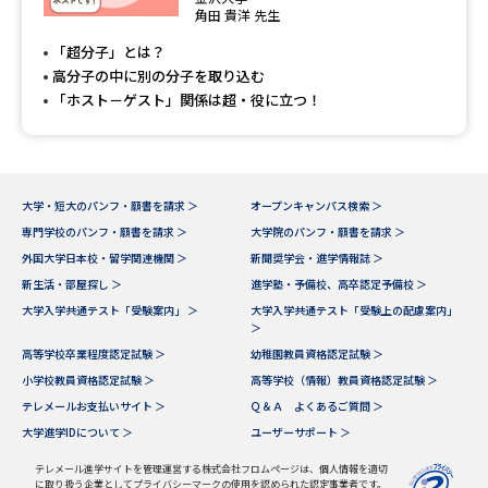
専門学校の資料請求
大学院の資料請求
角田 貴洋 先生
「超分子」とは？
大学入学共通テスト「受験案
留学・進学関連、塾・予備校
内」の請求
高分子の中に別の分子を取り込む
「ホスト－ゲスト」関係は超・役に立つ！
大学入学共通テスト「受験上の
高等学校卒業程度認定試験
配慮案内」の請求
幼稚園教員資格認定試験
小学校教員資格認定試験
大学・短大のパンフ・願書を請求 ＞
オープンキャンパス検索 ＞
高等学校（情報）教員資格認定
専門学校のパンフ・願書を請求 ＞
大学院のパンフ・願書を請求 ＞
試験
外国大学日本校・留学関連機関 ＞
新聞奨学会・進学情報誌 ＞
新生活・部屋探し ＞
進学塾・予備校、高卒認定予備校 ＞
大学入学共通テスト「受験案内」 ＞
大学入学共通テスト「受験上の配慮案内」
大学研究
大学検索
＞
高等学校卒業程度認定試験 ＞
幼稚園教員資格認定試験 ＞
小学校教員資格認定試験 ＞
高等学校（情報）教員資格認定試験 ＞
テレメールお支払いサイト ＞
Ｑ＆Ａ よくあるご質問 ＞
大学で学べる内容や特徴を調べる
大学進学IDについて ＞
ユーザーサポート ＞
国際・グローバルに強い大学特
テレメール進学サイトを管理運営する株式会社フロムページは、個人情報を適切
新増設大学・学部・学科特集
集
に取り扱う企業としてプライバシーマークの使用を認められた認定事業者です。