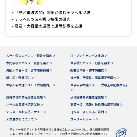
専門学校の資料請求
大学院の資料請求
「光と電波の間」開拓が進むテラヘルツ波
大学入学共通テスト「受験案
留学・進学関連、塾・予備校
テラヘルツ波を扱う技術の研究
内」の請求
高速・大容量の通信で遠隔診療を支援
大学入学共通テスト「受験上の
高等学校卒業程度認定試験
配慮案内」の請求
幼稚園教員資格認定試験
小学校教員資格認定試験
大学・短大のパンフ・願書を請求 ＞
オープンキャンパス検索 ＞
専門学校のパンフ・願書を請求 ＞
大学院のパンフ・願書を請求 ＞
高等学校（情報）教員資格認定
試験
外国大学日本校・留学関連機関 ＞
新聞奨学会・進学情報誌 ＞
新生活・部屋探し ＞
進学塾・予備校、高卒認定予備校 ＞
大学入学共通テスト「受験案内」 ＞
大学入学共通テスト「受験上の配慮案内」
＞
大学研究
大学検索
高等学校卒業程度認定試験 ＞
幼稚園教員資格認定試験 ＞
小学校教員資格認定試験 ＞
高等学校（情報）教員資格認定試験 ＞
テレメールお支払いサイト ＞
Ｑ＆Ａ よくあるご質問 ＞
大学で学べる内容や特徴を調べる
大学進学IDについて ＞
ユーザーサポート ＞
国際・グローバルに強い大学特
テレメール進学サイトを管理運営する株式会社フロムページは、個人情報を適切
新増設大学・学部・学科特集
に取り扱う企業としてプライバシーマークの使用を認められた認定事業者です。
集