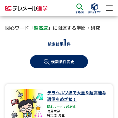
学問検索
資料請求BOX
資料請求
資料検索
関心ワード「
超高速
」に関連する学問・研究
1
検索結果
件
大学・短大の資料種類から請求
検索条件変更
大学パンフ
学部・学科パンフ
総合型選抜・学校推薦型選抜 募
大学入学共通テスト利用選抜の
集要項＆願書
募集要項＆願書
過去問題集
テラヘルツ波で大量＆超高速な
通信をめざせ！
大学・短大以外の資料から請求
関心ワード：超高速
徳島大学
時実 悠 先生