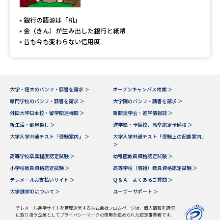
専門学校の資料請求
大学院の資料請求
銀行の語源は「机」
大学入学共通テスト「受験案
留学・進学関連、塾・予備校
金（きん）が生み出した銀行と紙幣
内」の請求
昔も今も変わらない信用度
大学入学共通テスト「受験上の
高等学校卒業程度認定試験
配慮案内」の請求
幼稚園教員資格認定試験
小学校教員資格認定試験
大学・短大のパンフ・願書を請求 ＞
オープンキャンパス検索 ＞
専門学校のパンフ・願書を請求 ＞
大学院のパンフ・願書を請求 ＞
高等学校（情報）教員資格認定
試験
外国大学日本校・留学関連機関 ＞
新聞奨学会・進学情報誌 ＞
新生活・部屋探し ＞
進学塾・予備校、高卒認定予備校 ＞
大学入学共通テスト「受験案内」 ＞
大学入学共通テスト「受験上の配慮案内」
＞
大学研究
大学検索
高等学校卒業程度認定試験 ＞
幼稚園教員資格認定試験 ＞
小学校教員資格認定試験 ＞
高等学校（情報）教員資格認定試験 ＞
テレメールお支払いサイト ＞
Ｑ＆Ａ よくあるご質問 ＞
大学で学べる内容や特徴を調べる
大学進学IDについて ＞
ユーザーサポート ＞
国際・グローバルに強い大学特
テレメール進学サイトを管理運営する株式会社フロムページは、個人情報を適切
新増設大学・学部・学科特集
に取り扱う企業としてプライバシーマークの使用を認められた認定事業者です。
集