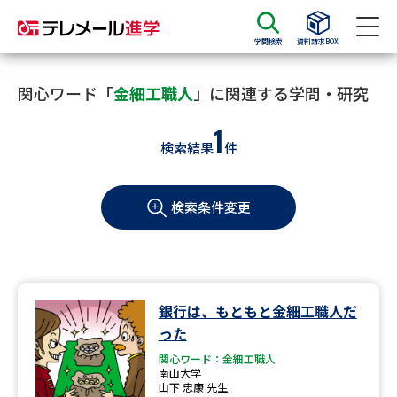
学問検索
資料請求BOX
資料請求
資料検索
関心ワード「
金細工職人
」に関連する学問・研究
1
検索結果
件
大学・短大の資料種類から請求
検索条件変更
大学パンフ
学部・学科パンフ
総合型選抜・学校推薦型選抜 募
大学入学共通テスト利用選抜の
集要項＆願書
募集要項＆願書
過去問題集
銀行は、もともと金細工職人だ
った
大学・短大以外の資料から請求
関心ワード：金細工職人
南山大学
山下 忠康 先生