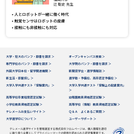
専門学校の資料請求
大学院の資料請求
辻 聡史 先生
人とロボットが一緒に働く時代
大学入学共通テスト「受験案
留学・進学関連、塾・予備校
内」の請求
触覚センサはロボットの皮膚
接触にも非接触にも対応
大学入学共通テスト「受験上の
高等学校卒業程度認定試験
配慮案内」の請求
幼稚園教員資格認定試験
小学校教員資格認定試験
大学・短大のパンフ・願書を請求 ＞
オープンキャンパス検索 ＞
高等学校（情報）教員資格認定
専門学校のパンフ・願書を請求 ＞
大学院のパンフ・願書を請求 ＞
試験
外国大学日本校・留学関連機関 ＞
新聞奨学会・進学情報誌 ＞
新生活・部屋探し ＞
進学塾・予備校、高卒認定予備校 ＞
大学入学共通テスト「受験案内」 ＞
大学入学共通テスト「受験上の配慮案内」
大学研究
大学検索
＞
高等学校卒業程度認定試験 ＞
幼稚園教員資格認定試験 ＞
小学校教員資格認定試験 ＞
高等学校（情報）教員資格認定試験 ＞
テレメールお支払いサイト ＞
Ｑ＆Ａ よくあるご質問 ＞
大学で学べる内容や特徴を調べる
大学進学IDについて ＞
ユーザーサポート ＞
国際・グローバルに強い大学特
テレメール進学サイトを管理運営する株式会社フロムページは、個人情報を適切
新増設大学・学部・学科特集
集
に取り扱う企業としてプライバシーマークの使用を認められた認定事業者です。