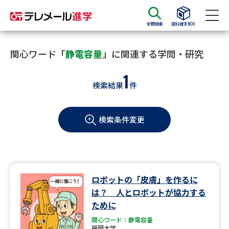
学問検索
資料請求BOX
資料請求
資料検索
関心ワード「
静電容量
」に関連する学問・研究
1
検索結果
件
大学・短大の資料種類から請求
検索条件変更
大学パンフ
学部・学科パンフ
総合型選抜・学校推薦型選抜 募
大学入学共通テスト利用選抜の
集要項＆願書
募集要項＆願書
過去問題集
ロボットの「皮膚」を作るに
は？ 人とロボットが協力する
大学・短大以外の資料から請求
ために
関心ワード：静電容量
福岡大学