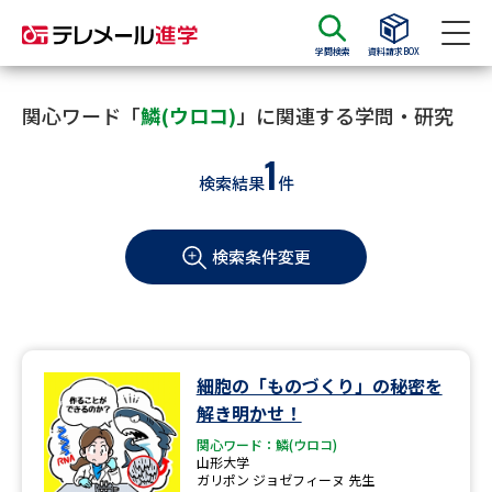
学問検索
資料請求BOX
資料請求
資料検索
関心ワード「
鱗(ウロコ)
」に関連する学問・研究
1
検索結果
件
大学・短大の資料種類から請求
検索条件変更
大学パンフ
学部・学科パンフ
総合型選抜・学校推薦型選抜 募
大学入学共通テスト利用選抜の
集要項＆願書
募集要項＆願書
過去問題集
細胞の「ものづくり」の秘密を
解き明かせ！
大学・短大以外の資料から請求
関心ワード：鱗(ウロコ)
山形大学
ガリポン ジョゼフィーヌ 先生