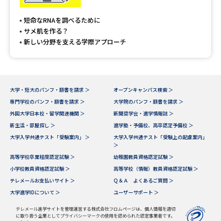
専門学校の資料請求
大学院の資料請求
短命なRNAを調べるために
大学入学共通テスト「受験案
留学・進学関連、塾・予備校
サメ肌を作る？
内」の請求
新しい分野を支える学際アプローチ
大学入学共通テスト「受験上の
高等学校卒業程度認定試験
配慮案内」の請求
幼稚園教員資格認定試験
小学校教員資格認定試験
大学・短大のパンフ・願書を請求 ＞
オープンキャンパス検索 ＞
専門学校のパンフ・願書を請求 ＞
大学院のパンフ・願書を請求 ＞
高等学校（情報）教員資格認定
試験
外国大学日本校・留学関連機関 ＞
新聞奨学会・進学情報誌 ＞
新生活・部屋探し ＞
進学塾・予備校、高卒認定予備校 ＞
大学入学共通テスト「受験案内」 ＞
大学入学共通テスト「受験上の配慮案内」
＞
大学研究
大学検索
高等学校卒業程度認定試験 ＞
幼稚園教員資格認定試験 ＞
小学校教員資格認定試験 ＞
高等学校（情報）教員資格認定試験 ＞
テレメールお支払いサイト ＞
Ｑ＆Ａ よくあるご質問 ＞
大学で学べる内容や特徴を調べる
大学進学IDについて ＞
ユーザーサポート ＞
国際・グローバルに強い大学特
テレメール進学サイトを管理運営する株式会社フロムページは、個人情報を適切
新増設大学・学部・学科特集
に取り扱う企業としてプライバシーマークの使用を認められた認定事業者です。
集