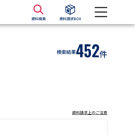
資料検索
資料請求BOX
資料検索
452
検索結果
件
求
願書
＆願書
過去問題集
求
資料請求上のご注意
留学・進学関連、塾・予備校