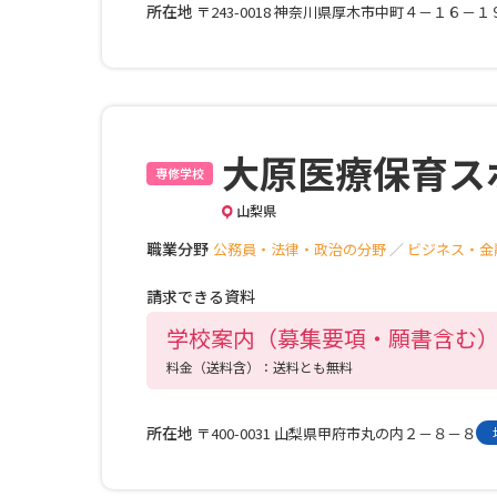
所在地
〒243-0018 神奈川県厚木市中町４－１６－１
大原医療保育ス
専修学校
山梨県
職業分野
公務員・法律・政治の分野
／
ビジネス・金
請求できる資料
学校案内（募集要項・願書含む
料金（送料含）：送料とも無料
所在地
〒400-0031 山梨県甲府市丸の内２－８－８