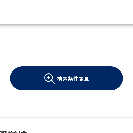
資料請求
大学・短大の資料種類から請
大学パンフ
学部・学科パンフ
検索条件変更
総合型選抜・学校推薦型選抜 募集要項＆
大学入学共通テスト利用選抜の募集要項
大学・短大以外の資料から請
専門学校の資料請求
大学院の資料請求