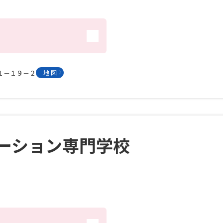
学問発見
大学で学びたい学問発見
川１－１９－２
地 図
学問のミニ講義「夢ナビ講義」
学問分
ユーザーサポート
ーション専門学校
Ｑ＆Ａ よくあるご質問
大学進学IDにつ
資料の料金の
お支払いについて
受付内容
個人情報取扱規定
特定商取引表記
お
受験情報リンク