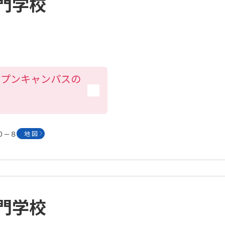
門学校
大学入学共通テスト「受験案内」の請求
大学入学共通テスト「受験上の配慮案内
幼稚園教員資格認定試験
小学校教員資
高等学校（情報）教員資格認定試験
ープンキャンパスの
大学研究
５０－８
地 図
大学で学べる内容や特徴を調
新増設大学・学部・学科特集
国際・グ
データサイエンス特集
奨学金・特待生
進路の３択
新学年スタート号特集ペー
門学校
新学年スタート号特集ページ（高2生用