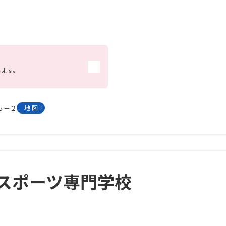
SELFBRAND特集ページ
オープンキャンパスなどを調
オープンキャンパス検索
実施プログラ
します。
来場型・Web型イベント特集
夢ナビ
６５－２
地 図
受験準備
志望校・出願校を調べる
スポーツ専門学校
併願校選び
受験スケジュールを立てよ
テレメール全国一斉進学調査
新生活お