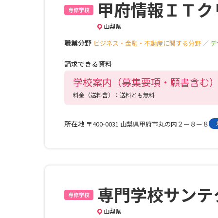
甲府情報ＩＴク
専修学校
山梨県
職業分野
ビジネス・金融・不動産に関する分野
／
デ
請求できる資料
学校案内（募集要項・願書含む
料金（送料含）：送料とも無料
所在地
〒400-0031 山梨県甲府市丸の内２ー８ー８
専門学校サンテ
専修学校
山梨県