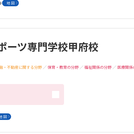
９
地 図
ポーツ専門学校甲府校
融・不動産に関する分野
／
保育・教育の分野
／
福祉関係の分野
／
医療関係
）
地 図